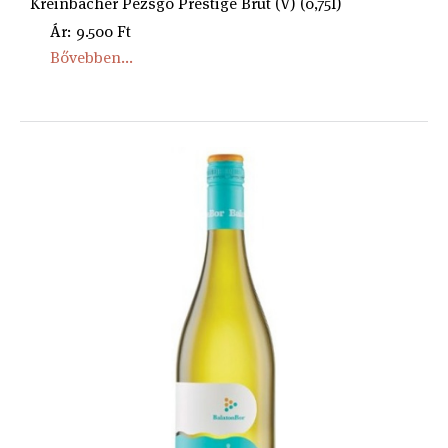
Kreinbacher Pezsgő Prestige Brut (V) (0,75l)
Ár: 9.500 Ft
Bővebben...