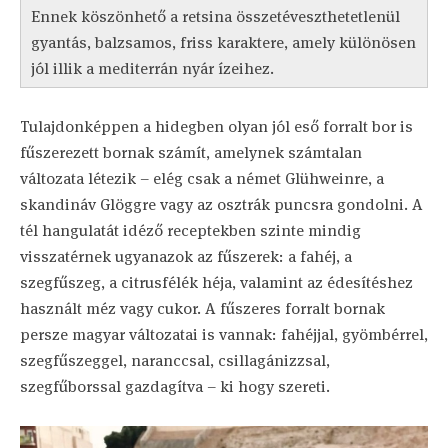
Ennek köszönhető a retsina összetéveszthetetlenül
gyantás, balzsamos, friss karaktere, amely különösen
jól illik a mediterrán nyár ízeihez.
Tulajdonképpen a hidegben olyan jól eső forralt bor is
fűszerezett bornak számít, amelynek számtalan
változata létezik – elég csak a német Glühweinre, a
skandináv Glöggre vagy az osztrák puncsra gondolni. A
tél hangulatát idéző receptekben szinte mindig
visszatérnek ugyanazok az fűszerek: a fahéj, a
szegfűszeg, a citrusfélék héja, valamint az édesítéshez
használt méz vagy cukor. A fűszeres forralt bornak
persze magyar változatai is vannak: fahéjjal, gyömbérrel,
szegfűszeggel, naranccsal, csillagánizzsal,
szegfűborssal gazdagítva – ki hogy szereti.