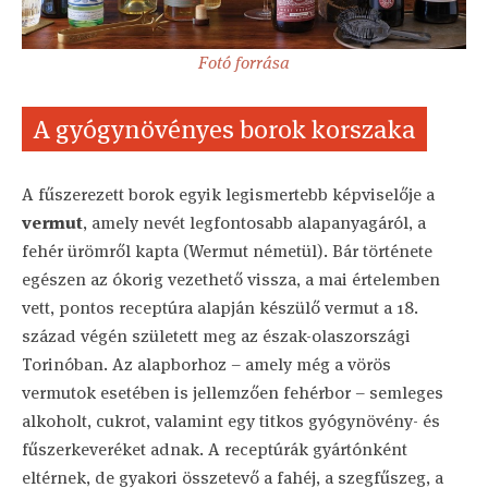
Fotó forrása
A gyógynövényes borok korszaka
A fűszerezett borok egyik legismertebb képviselője a
vermut
, amely nevét legfontosabb alapanyagáról, a
fehér ürömről kapta (Wermut németül). Bár története
egészen az ókorig vezethető vissza, a mai értelemben
vett, pontos receptúra alapján készülő vermut a 18.
század végén született meg az észak-olaszországi
Torinóban. Az alapborhoz – amely még a vörös
vermutok esetében is jellemzően fehérbor – semleges
alkoholt, cukrot, valamint egy titkos gyógynövény- és
fűszerkeveréket adnak. A receptúrák gyártónként
eltérnek, de gyakori összetevő a fahéj, a szegfűszeg, a