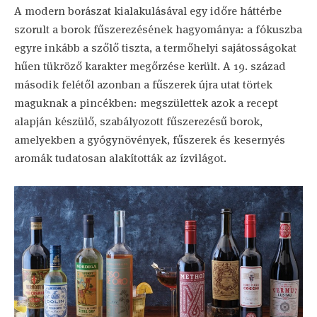
A modern borászat kialakulásával egy időre háttérbe
szorult a borok fűszerezésének hagyománya: a fókuszba
egyre inkább a szőlő tiszta, a termőhelyi sajátosságokat
hűen tükröző karakter megőrzése került. A 19. század
második felétől azonban a fűszerek újra utat törtek
maguknak a pincékben: megszülettek azok a recept
alapján készülő, szabályozott fűszerezésű borok,
amelyekben a gyógynövények, fűszerek és kesernyés
aromák tudatosan alakították az ízvilágot.