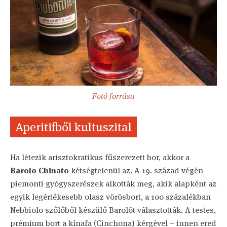
Fotó forrása
Aperitifből kultuszital
Ha létezik arisztokratikus fűszerezett bor, akkor a
Barolo Chinato
kétségtelenül az. A 19. század végén
piemonti gyógyszerészek alkották meg, akik alapként az
egyik legértékesebb olasz vörösbort, a 100 százalékban
Nebbiolo szőlőből készülő Barolót választották. A testes,
prémium bort a kínafa (Cinchona) kérgével – innen ered