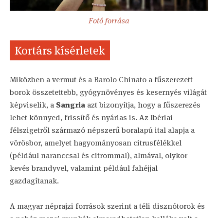
Fotó forrása
Kortárs kísérletek
Miközben a vermut és a Barolo Chinato a fűszerezett
borok összetettebb, gyógynövényes és kesernyés világát
képviselik, a
Sangria
azt bizonyítja, hogy a fűszerezés
lehet könnyed, frissítő és nyárias is. Az Ibériai-
félszigetről származó népszerű boralapú ital alapja a
vörösbor, amelyet hagyományosan citrusfélékkel
(például naranccsal és citrommal), almával, olykor
kevés brandyvel, valamint például fahéjjal
gazdagítanak.
A magyar néprajzi források szerint a téli disznótorok és