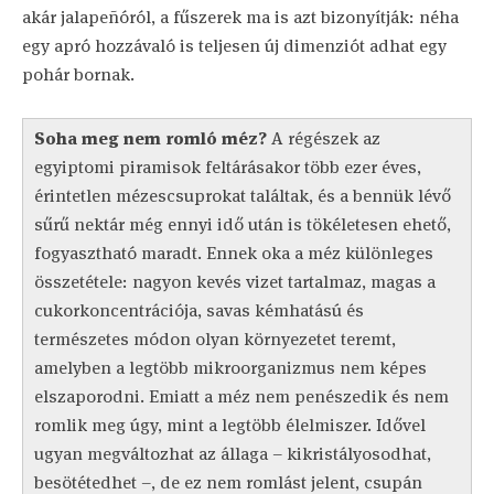
akár jalapeñóról, a fűszerek ma is azt bizonyítják: néha
egy apró hozzávaló is teljesen új dimenziót adhat egy
pohár bornak.
Soha meg nem romló méz?
A régészek az
egyiptomi piramisok feltárásakor több ezer éves,
érintetlen mézescsuprokat találtak, és a bennük lévő
sűrű nektár még ennyi idő után is tökéletesen ehető,
fogyasztható maradt. Ennek oka a méz különleges
összetétele: nagyon kevés vizet tartalmaz, magas a
cukorkoncentrációja, savas kémhatású és
természetes módon olyan környezetet teremt,
amelyben a legtöbb mikroorganizmus nem képes
elszaporodni. Emiatt a méz nem penészedik és nem
romlik meg úgy, mint a legtöbb élelmiszer. Idővel
ugyan megváltozhat az állaga – kikristályosodhat,
besötétedhet –, de ez nem romlást jelent, csupán