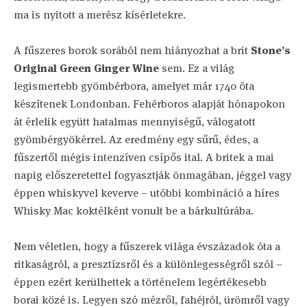
ma is nyitott a merész kísérletekre.
A fűszeres borok sorából nem hiányozhat a brit
Stone’s
Original Green Ginger Wine
sem. Ez a világ
legismertebb gyömbérbora, amelyet már 1740 óta
készítenek Londonban. Fehérboros alapját hónapokon
át érlelik együtt hatalmas mennyiségű, válogatott
gyömbérgyökérrel. Az eredmény egy sűrű, édes, a
fűszertől mégis intenzíven csípős ital. A britek a mai
napig előszeretettel fogyasztják önmagában, jéggel vagy
éppen whiskyvel keverve – utóbbi kombináció a híres
Whisky Mac koktélként vonult be a bárkultúrába.
Nem véletlen, hogy a fűszerek világa évszázadok óta a
ritkaságról, a presztízsről és a különlegességről szól –
éppen ezért kerülhettek a történelem legértékesebb
borai közé is. Legyen szó mézről, fahéjról, ürömről vagy