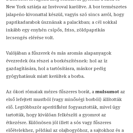
New York sztárja az Invivoval karöltve. A bor természetes
jalapeño-kivonattal készül, vagyis szó sincs arról, hogy
paprikadarabok úsznának a palackban; a cél sokkal
inkább egy enyhén csípős, friss, zöldpaprikás
lecsengés elérése volt.
Valójában a fűszerek és más aromás alapanyagok
évezredek óta részei a borkészítésnek: hol az íz
gazdagítására, hol a tartósításra, máskor pedig
gyógyhatásuk miatt kerültek a borba.
Az ókori rómaiak mézes-fűszeres borát, a
mulsumot
az
első lefejtett mustból (vagy minőségi borból) állították
elő. Legtöbbször aperitifként fogyasztották, mivel úgy
tartották, hogy kiválóan felkészíti a gyomrot az
étkezésre. Különösen jól illett a sós vagy fűszeres
előételekhez, például az olajbogyóhoz, a sajtokhoz és a