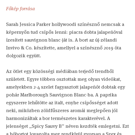
Főkép forrása
Sarah Jessica Parker hollywoodi színésznő nemcsak a
képernyőn tud csípős lenni: piacra dobta jalapeñóval
ízesített sauvignon blanc-ját is. A bort az új-zélandi
Invivo & Co. készítette, amellyel a színésznő 2019 óta
dolgozik együtt.
Az ötlet egy közösségi médiában terjedő trendből
született. Egyre többen osztottak meg olyan videókat,
amelyekben 2-4 szelet fagyasztott jalapeñót dobtak egy
pohár Marlborough Sauvignon Blanc-ba. A paprika
egyszerre lehűtötte az italt, enyhe csípősséget adott
neki, miközben zöldfűszeres aromái meglepően jól
harmonizáltak a bor természetes karakterével. A
jelenséget „Spicy Sauvy B” néven kezdték emlegetni. Ezt
a hóbortot lovagolta meg rendkívül gyorsan a Szex és