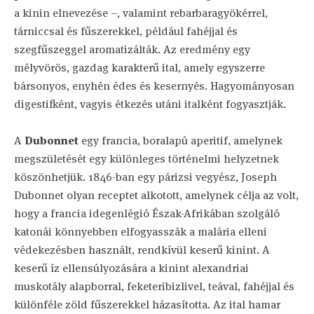
a kinin elnevezése –, valamint rebarbaragyökérrel,
tárniccsal és fűszerekkel, például fahéjjal és
szegfűszeggel aromatizálták. Az eredmény egy
mélyvörös, gazdag karakterű ital, amely egyszerre
bársonyos, enyhén édes és kesernyés. Hagyományosan
digestifként, vagyis étkezés utáni italként fogyasztják.
A
Dubonnet
egy francia, boralapú aperitif, amelynek
megszületését egy különleges történelmi helyzetnek
köszönhetjük. 1846-ban egy párizsi vegyész, Joseph
Dubonnet olyan receptet alkotott, amelynek célja az volt,
hogy a francia idegenlégió Észak-Afrikában szolgáló
katonái könnyebben elfogyasszák a malária elleni
védekezésben használt, rendkívül keserű kinint. A
keserű íz ellensúlyozására a kinint alexandriai
muskotály alapborral, feketeribizlivel, teával, fahéjjal és
különféle zöld fűszerekkel házasította. Az ital hamar