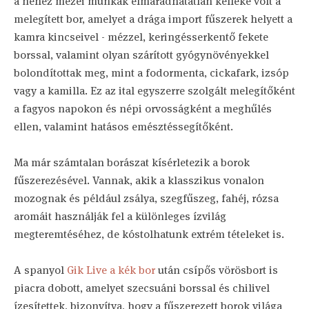
a nehéz mezei munkák elmaradhatatlan kelléke volt a
melegített bor, amelyet a drága import fűszerek helyett a
kamra kincseivel - mézzel, keringésserkentő fekete
borssal, valamint olyan szárított gyógynövényekkel
bolondítottak meg, mint a fodormenta, cickafark, izsóp
vagy a kamilla. Ez az ital egyszerre szolgált melegítőként
a fagyos napokon és népi orvosságként a meghűlés
ellen, valamint hatásos emésztéssegítőként.
Ma már számtalan borászat kísérletezik a borok
fűszerezésével. Vannak, akik a klasszikus vonalon
mozognak és például zsálya, szegfűszeg, fahéj, rózsa
aromáit használják fel a különleges ízvilág
megteremtéséhez, de kóstolhatunk extrém tételeket is.
A spanyol
Gik Live a kék bor
után csípős vörösbort is
piacra dobott, amelyet szecsuáni borssal és chilivel
ízesítettek, bizonyítva, hogy a fűszerezett borok világa