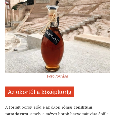
Fotó forrása
Az ókortól a középkorig
A forralt borok elődje az ókori római
conditum
paradoxum
, amely a mézes borok hagyományára épült.