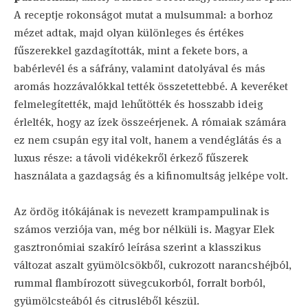
A receptje rokonságot mutat a mulsummal: a borhoz
mézet adtak, majd olyan különleges és értékes
fűszerekkel gazdagították, mint a fekete bors, a
babérlevél és a sáfrány, valamint datolyával és más
aromás hozzávalókkal tették összetettebbé. A keveréket
felmelegítették, majd lehűtötték és hosszabb ideig
érlelték, hogy az ízek összeérjenek. A rómaiak számára
ez nem csupán egy ital volt, hanem a vendéglátás és a
luxus része: a távoli vidékekről érkező fűszerek
használata a gazdagság és a kifinomultság jelképe volt.
Az ördög itókájának is nevezett krampampulinak is
számos verziója van, még bor nélküli is. Magyar Elek
gasztronómiai szakíró leírása szerint a klasszikus
változat aszalt gyümölcsökből, cukrozott narancshéjból,
rummal flambírozott süvegcukorból, forralt borból,
gyümölcsteából és citrusléből készül.