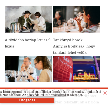
A rövidebb borlap lett az új
Tankönyvi borok –
luxus
Annyira tipikusak, hogy
tanítani lehet velük
Fókusz nélkül nincs siker
Azt hittük, jól ismerjük a
A Borászportál.hu oldal süti fájlokat (cookie-kat) használ szolgáltatásai
biztosításához. Az
adatvédelmi információkról
itt olvashat.
Winelovers River Nightot –
Elfogadás
aztán felszálltunk a hajóra