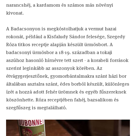
narancshéj, a kardamom és számos más növényi
kivonat.
A Badacsonyon is megkóstolhatjuk a vermut hazai
rokonát, például a Kisfaludy Sándor felesége, Szegedy
Róza titkos receptje alapján készült ürmösbort. A
badacsonyi ürmösbor a 18-19. században a tokaji
aszúhoz hasonló hírnévre tett szert - a korabeli források
szerint leginkább az asszonyok körében. Az
étvágygerjesztőnek, gyomorbántalmakra szánt házi bor
általában asztalra szánt, édes borból készült, különleges
ízét a hozzá adott fehér ürömnek és egyéb fűszereknek
köszönhette. Róza receptjében fahéj, bazsalikom és
szegfűszeg is megtalálható.