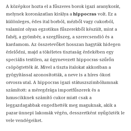
A középkor hozta el a fűszeres borok igazi aranykorát,
melynek koronázatlan királya a
hippocras
volt. Ez a
különleges, édes ital borból, mézből vagy cukorból,
valamint olyan egzotikus fűszerekből készült, mint a
fahéj, a gyömbér, a szegfűszeg, a szerecsendió és a
kardamom. Az összetevőket hosszan hagyták hidegen
érlelődni, majd a tökéletes tisztaság érdekében egy
speciális textilen, az úgynevezett hippocras-szűrőn
csöpögtették át. Mivel a tiszta italokat akkoriban a
gyógyítással azonosították, a neve is a híres ókori
orvosra utal. A hippocras igazi státuszszimbólumnak
számított: a méregdrága importfűszerek és a
luxuscikknek számító cukor miatt csak a
leggazdagabbak engedhették meg maguknak, akik a
pazar ünnepi lakomák végén, desszertként nyűgözték le
vele vendégeiket.