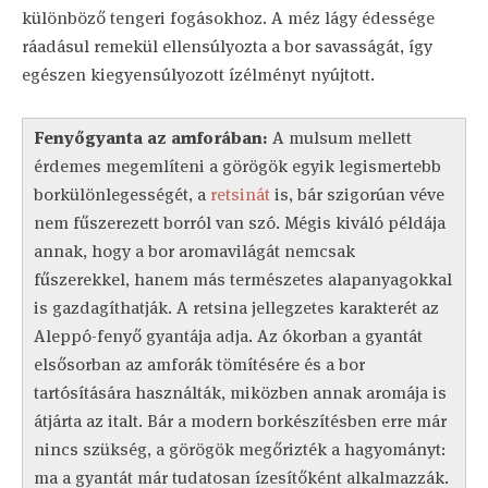
különböző tengeri fogásokhoz. A méz lágy édessége
ráadásul remekül ellensúlyozta a bor savasságát, így
egészen kiegyensúlyozott ízélményt nyújtott.
Fenyőgyanta az amforában:
A mulsum mellett
érdemes megemlíteni a görögök egyik legismertebb
borkülönlegességét, a
retsinát
is, bár szigorúan véve
nem fűszerezett borról van szó. Mégis kiváló példája
annak, hogy a bor aromavilágát nemcsak
fűszerekkel, hanem más természetes alapanyagokkal
is gazdagíthatják. A retsina jellegzetes karakterét az
Aleppó-fenyő gyantája adja. Az ókorban a gyantát
elsősorban az amforák tömítésére és a bor
tartósítására használták, miközben annak aromája is
átjárta az italt. Bár a modern borkészítésben erre már
nincs szükség, a görögök megőrizték a hagyományt:
ma a gyantát már tudatosan ízesítőként alkalmazzák.