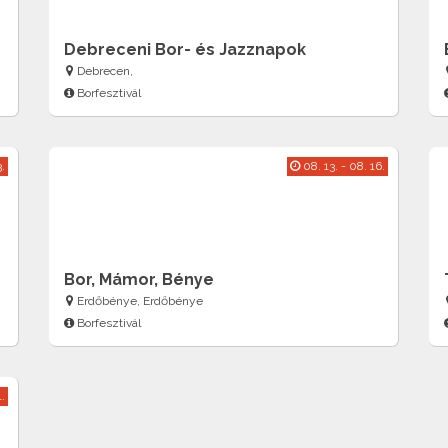
Debreceni Bor- és Jazznapok
Debrecen,
Borfesztivál
.
08. 13. - 08. 16.
Bor, Mámor, Bénye
Erdőbénye, Erdőbénye
Borfesztivál
1.