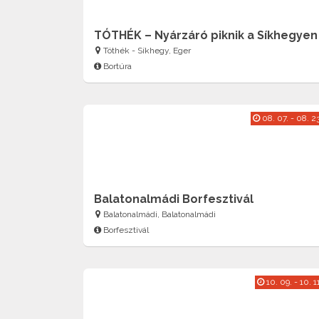
TÓTHÉK – Nyárzáró piknik a Síkhegyen
Tóthék - Síkhegy, Eger
Bortúra
08. 07. - 08. 23
Balatonalmádi Borfesztivál
Balatonalmádi, Balatonalmádi
Borfesztivál
10. 09. - 10. 1