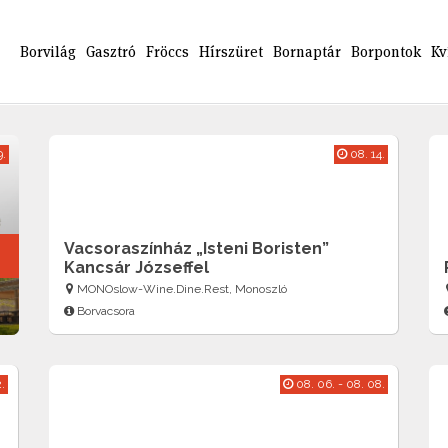
Borvilág
Gasztró
Fröccs
Hírszüret
Bornaptár
Borpontok
Kv
9.
08. 14.
Vacsoraszínház „Isteni Boristen”
Kancsár Józseffel
MONOslow-Wine.Dine.Rest, Monoszló
Borvacsora
.
08. 06. - 08. 08.