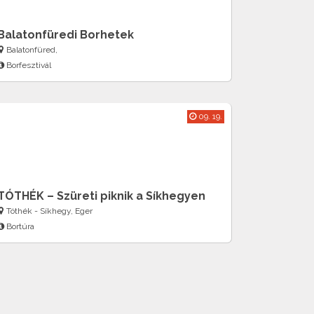
Balatonfüredi Borhetek
Balatonfüred,
Borfesztivál
09. 19.
TÓTHÉK – Szüreti piknik a Síkhegyen
Tóthék - Síkhegy, Eger
Bortúra