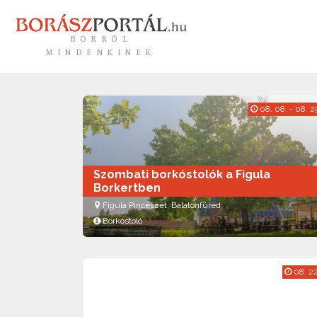
BORRÓL
MINDENKINEK
08. 08. - 08. 2
Szombati borkóstolók a Figula
Borkertben
Figula Pincészet, Balatonfüred
Borkóstoló
08. 22