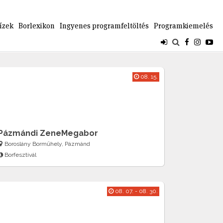
ízek
Borlexikon
Ingyenes programfeltöltés
Programkiemelés
08. 15.
Pázmándi ZeneMegabor
Boroslány Borműhely, Pázmánd
Borfesztivál
08. 07. - 08. 30.