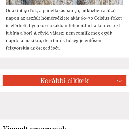
Odakint 40 fok, a panellakásban 30, miközben a tűző
napon az aszfalt hőmérséklete akár 60–70 Celsius-fokot
is elérheti. Ilyenkor sokakban felmerülhet a kérdés: ezt
kibírja a bor? A rövid válasz: nem romlik meg egyik
napról a másikra, de a tartós hőség jelentősen
felgyorsítja az öregedését.
Korábbi cikkek
Kiemelt programok