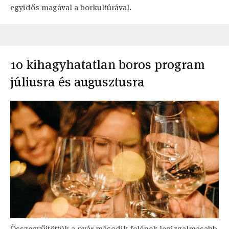
egyidős magával a borkultúrával.
10 kihagyhatatlan boros program
júliusra és augusztusra
Összegyűjtöttük a nyár második felének legizgalmasabb