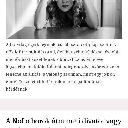
A borvilág egyik legmakacsabb sztereotípiája szerint a
nők kifinomultabb orral, érzékenyebb ízleléssel és jobb
memóriával közelítenek a borokhoz, ezért eleve
ügyesebb kóstolók. Nőként belegondolva akár vonzó is
lehetne az állítás, a valóság azonban, mint egy jó bor,
ennél összetettebb. Járjunk most együtt utána a
kérdésnek!
A NoLo borok átmeneti divatot vagy