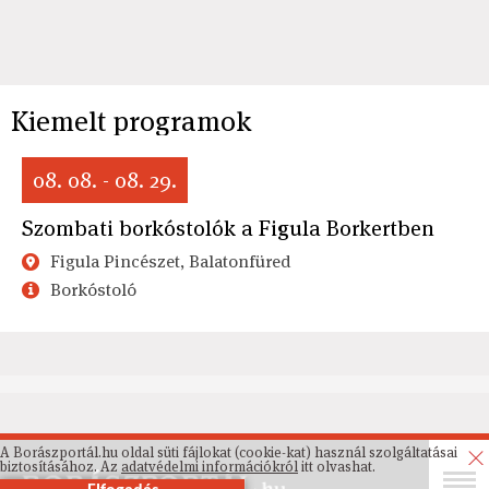
Kiemelt programok
08. 08. - 08. 29.
Szombati borkóstolók a Figula Borkertben
Figula Pincészet, Balatonfüred
Borkóstoló
A Borászportál.hu oldal süti fájlokat (cookie-kat) használ szolgáltatásai
biztosításához. Az
adatvédelmi információkról
itt olvashat.