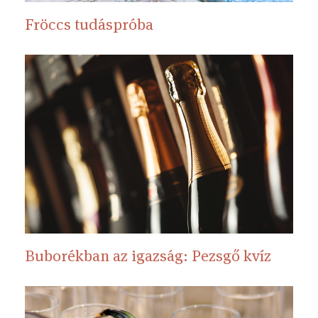
Fröccs tudáspróba
Buborékban az igazság: Pezsgő kvíz