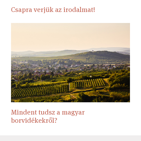
Csapra verjük az irodalmat!
Mindent tudsz a magyar
borvidékekről?