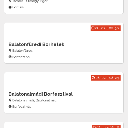
Tóthék - Síkhegy, Eger
Bortúra
08. 07. - 08. 30.
Balatonfüredi Borhetek
Balatonfüred,
Borfesztivál
08. 07. - 08. 23.
Balatonalmádi Borfesztivál
Balatonalmádi, Balatonalmádi
Borfesztivál
08. 13. - 08. 16.