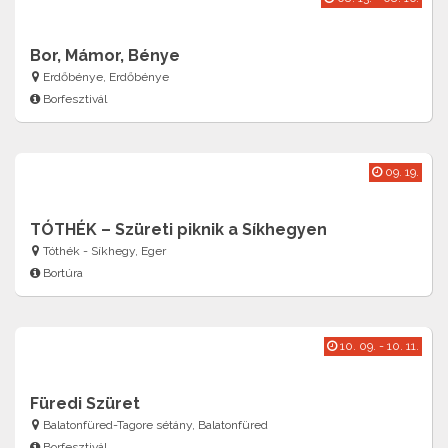
Bor, Mámor, Bénye
Erdőbénye, Erdőbénye
Borfesztivál
09. 19.
TÓTHÉK – Szüreti piknik a Síkhegyen
Tóthék - Síkhegy, Eger
Bortúra
10. 09. - 10. 11.
Füredi Szüret
Balatonfüred-Tagore sétány, Balatonfüred
Borfesztivál