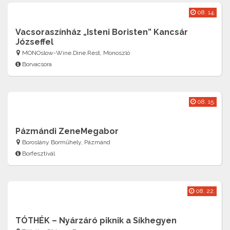
08. 14.
Vacsoraszínház „Isteni Boristen” Kancsár
Józseffel
MONOslow-Wine.Dine.Rest, Monoszló
Borvacsora
08. 15.
Pázmándi ZeneMegabor
Boroslány Borműhely, Pázmánd
Borfesztivál
08. 22.
TÓTHÉK – Nyárzáró piknik a Síkhegyen