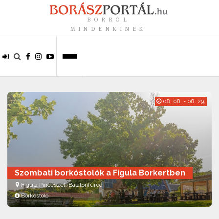
BORRÓL
MINDENKINEK
08. 08. - 08. 29.
Szombati borkóstolók a Figula Borkertben
Figula Pincészet, Balatonfüred
Borkóstoló