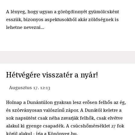
A lényeg, hogy ugyan a görögdinnyét gyümölcsként
esszük, bizonyos aspektusokból akár zöldségnek is
lehetne nevezni...
Hétvégére visszatér a nyár!
Augusztus 17. 12:13
Holnap a Dunántúlon gyakran lesz erősen felhős az ég,
és szórványosan valószínű zápor. A Dunától keletre a
sok napsütést csak néha zavarják felhők, csak elvétve
alakul ki gyenge csapadék. A csúcshőmérséklet 27 fok
körül alakul - írja a Köpönyeg.hu.