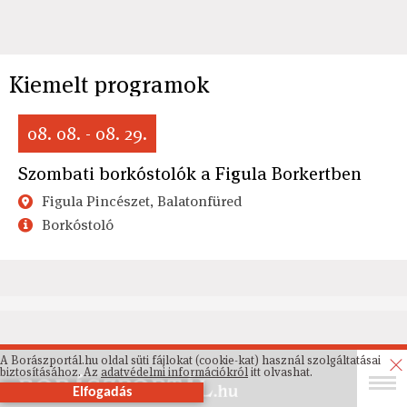
Kiemelt programok
08. 08. - 08. 29.
Szombati borkóstolók a Figula Borkertben
Figula Pincészet, Balatonfüred
Borkóstoló
A Borászportál.hu oldal süti fájlokat (cookie-kat) használ szolgáltatásai
biztosításához. Az
adatvédelmi információkról
itt olvashat.
Elfogadás