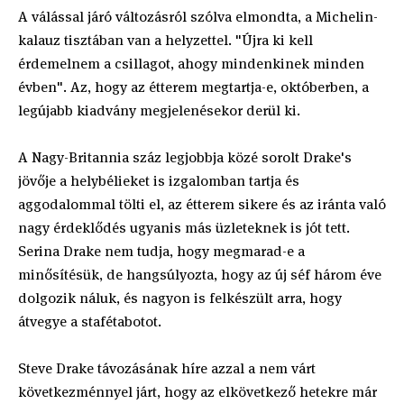
A válással járó változásról szólva elmondta, a Michelin-
kalauz tisztában van a helyzettel. "Újra ki kell
érdemelnem a csillagot, ahogy mindenkinek minden
évben". Az, hogy az étterem megtartja-e, októberben, a
legújabb kiadvány megjelenésekor derül ki.
A Nagy-Britannia száz legjobbja közé sorolt Drake's
jövője a helybélieket is izgalomban tartja és
aggodalommal tölti el, az étterem sikere és az iránta való
nagy érdeklődés ugyanis más üzleteknek is jót tett.
Serina Drake nem tudja, hogy megmarad-e a
minősítésük, de hangsúlyozta, hogy az új séf három éve
dolgozik náluk, és nagyon is felkészült arra, hogy
átvegye a stafétabotot.
Steve Drake távozásának híre azzal a nem várt
következménnyel járt, hogy az elkövetkező hetekre már