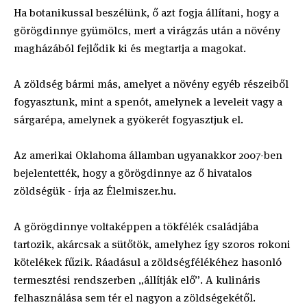
Ha botanikussal beszélünk, ő azt fogja állítani, hogy a
görögdinnye gyümölcs, mert a virágzás után a növény
magházából fejlődik ki és megtartja a magokat.
A zöldség bármi más, amelyet a növény egyéb részeiből
fogyasztunk, mint a spenót, amelynek a leveleit vagy a
sárgarépa, amelynek a gyökerét fogyasztjuk el.
Az amerikai Oklahoma államban ugyanakkor 2007-ben
bejelentették, hogy a görögdinnye az ő hivatalos
zöldségük - írja az Élelmiszer.hu.
A görögdinnye voltaképpen a tökfélék családjába
tartozik, akárcsak a sütőtök, amelyhez így szoros rokoni
kötelékek fűzik. Ráadásul a zöldségfélékéhez hasonló
termesztési rendszerben „állítják elő”. A kulináris
felhasználása sem tér el nagyon a zöldségekétől.