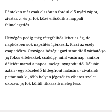
Pénteken már csak elszórtan fordul elő nyári zápor,
zivatar, 25 és 31 fok közé erősödik a nappali
felmelegedés.
Hétvégén pedig még rétegfelhős lehet az ég, de
napközben sok napsütés ígérkezik. Kicsi az esély
csapadékra. Országos hőség, igazi strandidő várható 30-
34 fokos értékekkel, csakúgy, mint vasárnap, amikor
délelőtt marad a napos, meleg, nyugodt idő. Délután
aztán - egy közeledő hidegfront hatására - zivatarok
pattannak ki, több helyen jégesőt és viharos szelet
okozva. 34 fok körüli tikkasztó meleg lesz.