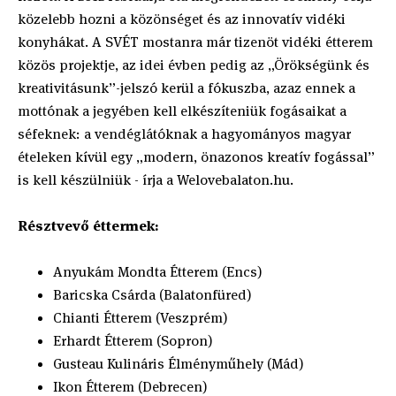
közelebb hozni a közönséget és az innovatív vidéki
konyhákat. A SVÉT mostanra már tizenöt vidéki étterem
közös projektje, az idei évben pedig az „Örökségünk és
kreativitásunk”-jelszó kerül a fókuszba, azaz ennek a
mottónak a jegyében kell elkészíteniük fogásaikat a
séfeknek: a vendéglátóknak a hagyományos magyar
ételeken kívül egy „modern, önazonos kreatív fogással”
is kell készülniük - írja a Welovebalaton.hu.
Résztvevő éttermek:
Anyukám Mondta Étterem (Encs)
Baricska Csárda (Balatonfüred)
Chianti Étterem (Veszprém)
Erhardt Étterem (Sopron)
Gusteau Kulináris Élményműhely (Mád)
Ikon Étterem (Debrecen)