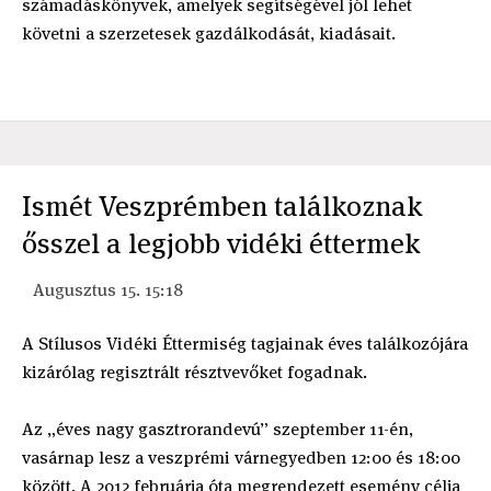
számadáskönyvek, amelyek segítségével jól lehet
követni a szerzetesek gazdálkodását, kiadásait.
Ismét Veszprémben találkoznak
ősszel a legjobb vidéki éttermek
Augusztus 15. 15:18
A Stílusos Vidéki Éttermiség tagjainak éves találkozójára
kizárólag regisztrált résztvevőket fogadnak.
Az „éves nagy gasztrorandevú” szeptember 11-én,
vasárnap lesz a veszprémi várnegyedben 12:00 és 18:00
között. A 2012 februárja óta megrendezett esemény célja