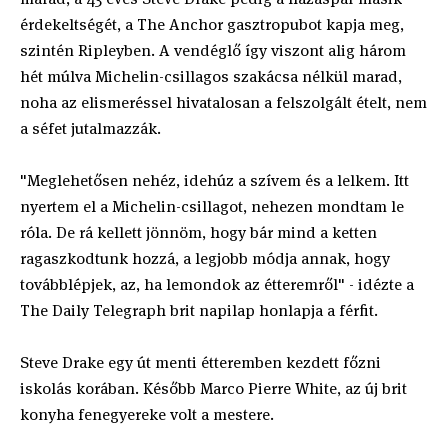
érdekeltségét, a The Anchor gasztropubot kapja meg,
szintén Ripleyben. A vendéglő így viszont alig három
hét múlva Michelin-csillagos szakácsa nélkül marad,
noha az elismeréssel hivatalosan a felszolgált ételt, nem
a séfet jutalmazzák.
"Meglehetősen nehéz, idehúz a szívem és a lelkem. Itt
nyertem el a Michelin-csillagot, nehezen mondtam le
róla. De rá kellett jönnöm, hogy bár mind a ketten
ragaszkodtunk hozzá, a legjobb módja annak, hogy
továbblépjek, az, ha lemondok az étteremről" - idézte a
The Daily Telegraph brit napilap honlapja a férfit.
Steve Drake egy út menti étteremben kezdett főzni
iskolás korában. Később Marco Pierre White, az új brit
konyha fenegyereke volt a mestere.