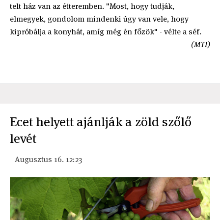
telt ház van az étteremben. "Most, hogy tudják,
elmegyek, gondolom mindenki úgy van vele, hogy
kipróbálja a konyhát, amíg még én főzök" - vélte a séf.
(MTI)
Ecet helyett ajánlják a zöld szőlő
levét
Augusztus 16. 12:23