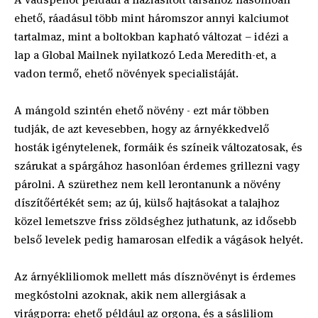
ehető, ráadásul több mint háromszor annyi kalciumot
tartalmaz, mint a boltokban kapható változat – idézi a
lap a Global Mailnek nyilatkozó Leda Meredith-et, a
vadon termő, ehető növények specialistáját.
A mángold szintén ehető növény - ezt már többen
tudják, de azt kevesebben, hogy az árnyékkedvelő
hosták igénytelenek, formáik és színeik változatosak, és
szárukat a spárgához hasonlóan érdemes grillezni vagy
párolni. A szürethez nem kell lerontanunk a növény
díszítőértékét sem; az új, külső hajtásokat a talajhoz
közel lemetszve friss zöldséghez juthatunk, az idősebb
belső levelek pedig hamarosan elfedik a vágások helyét.
Az árnyékliliomok mellett más dísznövényt is érdemes
megkóstolni azoknak, akik nem allergiásak a
virágporra: ehető például az orgona, és a sásliliom