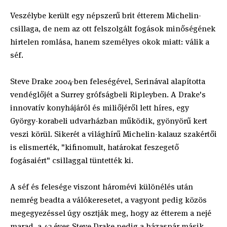
Veszélybe került egy népszerű brit étterem Michelin-
csillaga, de nem az ott felszolgált fogások minőségének
hirtelen romlása, hanem személyes okok miatt: válik a
séf.
Steve Drake 2004-ben feleségével, Serinával alapította
vendéglőjét a Surrey grófságbeli Ripleyben. A Drake's
innovatív konyhájáról és miliőjéről lett híres, egy
György-korabeli udvarházban működik, gyönyörű kert
veszi körül. Sikerét a világhírű Michelin-kalauz szakértői
is elismerték, "kifinomult, határokat feszegető
fogásaiért" csillaggal tüntették ki.
A séf és felesége viszont háromévi különélés után
nemrég beadta a válókeresetet, a vagyont pedig közös
megegyezéssel úgy osztják meg, hogy az étterem a nejé
marad, a 43 éves Steve Drake pedig a házaspár másik