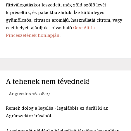
fürtválogatáskor leszedett, még zöld szőlő levét
kipréseltük, és palackba zártuk. Íze különleges
gyümölcsös, citrusos aromájú, használatát citrom, vagy
ecet helyett ajánljuk - olvasható
Gere Attila
Pincészetének honlapján
.
A tehenek nem tévednek!
Augusztus 16. 08:27
Remek dolog a legelés - legalábbis ez derül ki az
Agrárszektor írásából.
A vadspenót például a háziasított társához hasonlóan