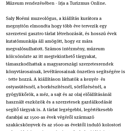
Múzeum rendezésében - írja a Turizmus Online.
Saly Noémi muzeológus, a kiállítás kurátora a
megnyitón elmondta hogy több éve tervezik egy
szerzetesi gasztro tárlat létrehozását, és hosszú évek
kutatómunkája áll amögött, hogy ez mára
megvalósulhatott. Számos intézmény, múzeum
kölcsönözte az itt megtekinthető tárgyakat,
támaszkodhattak a magyarországi szerzetesrendek
könyvtárosainak, levéltárosainak önzetlen segítségére is
- tette hozzá. A kiállításon láthatók a kenyér- és
ostyasütésnél, a borkészítésnél, sörfőzésénél, a
gyógylikőrök, a méz, a sajt és az olaj előállításánál
használt eszközök és a szerzetesek gazdálkodását
segítő tárgyak is. A tárlat legrégebbi, legértékesebb
darabjai az 1500-as évek végéről származó
szakácskönyvek és az 1600-as évektől induló kolostori