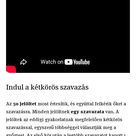
Indul a kétkörös szavazás
Az
50 jelöltet
most értesítik, és egyúttal felkérik őket a
szavazásra. Minden jelöltnek
egy szavazata
van. A
jelöltek az eddigi gyakorlatnak megfelelően kétkörös
szavazással, egyszerű többséggel választják meg a
győztest. Az első kör után a legtöbb szavazatot kapott 5