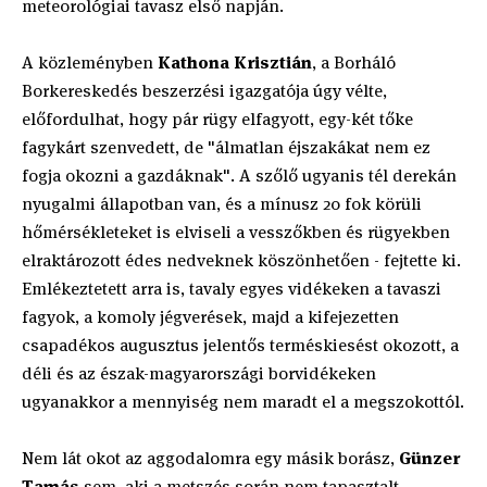
meteorológiai tavasz első napján.
A közleményben
Kathona Krisztián
, a Borháló
Borkereskedés beszerzési igazgatója úgy vélte,
előfordulhat, hogy pár rügy elfagyott, egy-két tőke
fagykárt szenvedett, de "álmatlan éjszakákat nem ez
fogja okozni a gazdáknak". A szőlő ugyanis tél derekán
nyugalmi állapotban van, és a mínusz 20 fok körüli
hőmérsékleteket is elviseli a vesszőkben és rügyekben
elraktározott édes nedveknek köszönhetően - fejtette ki.
Emlékeztetett arra is, tavaly egyes vidékeken a tavaszi
fagyok, a komoly jégverések, majd a kifejezetten
csapadékos augusztus jelentős terméskiesést okozott, a
déli és az észak-magyarországi borvidékeken
ugyanakkor a mennyiség nem maradt el a megszokottól.
Nem lát okot az aggodalomra egy másik borász,
Günzer
Tamás
sem, aki a metszés során nem tapasztalt