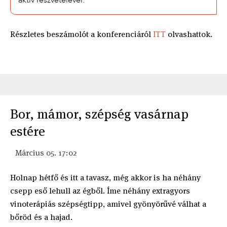
Részletes beszámolót a konferenciáról
ITT
olvashattok.
Bor, mámor, szépség vasárnap
estére
Március 05. 17:02
Holnap hétfő és itt a tavasz, még akkor is ha néhány
csepp eső lehull az égből. Íme néhány extragyors
vinoterápiás szépségtipp, amivel gyönyörűvé válhat a
bőröd és a hajad.