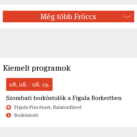
Még több Fröccs
Kiemelt programok
08. 08. - 08. 29.
Szombati borkóstolók a Figula Borkertben
Figula Pincészet, Balatonfüred
Borkóstoló