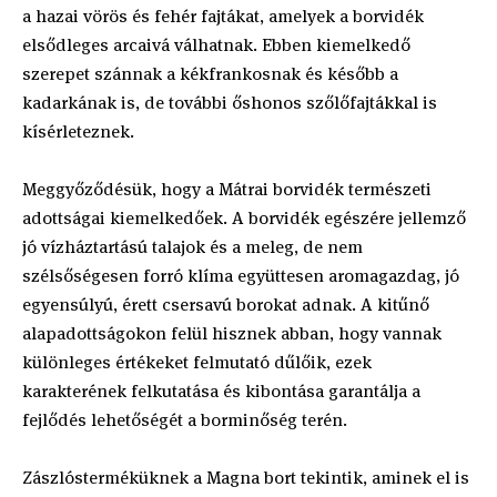
a hazai vörös és fehér fajtákat, amelyek a borvidék
elsődleges arcaivá válhatnak. Ebben kiemelkedő
szerepet szánnak a kékfrankosnak és később a
kadarkának is, de további őshonos szőlőfajtákkal is
kísérleteznek.
Meggyőződésük, hogy a Mátrai borvidék természeti
adottságai kiemelkedőek. A borvidék egészére jellemző
jó vízháztartású talajok és a meleg, de nem
szélsőségesen forró klíma együttesen aromagazdag, jó
egyensúlyú, érett csersavú borokat adnak. A kitűnő
alapadottságokon felül hisznek abban, hogy vannak
különleges értékeket felmutató dűlőik, ezek
karakterének felkutatása és kibontása garantálja a
fejlődés lehetőségét a borminőség terén.
Zászlósterméküknek a Magna bort tekintik, aminek el is