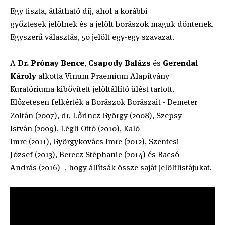
Egy tiszta, átlátható díj, ahol a korábbi
győztesek jelölnek és a jelölt borászok maguk döntenek.
Egyszerű választás, 50 jelölt egy-egy szavazat.
A
Dr. Prónay Bence
,
Csapody Balázs
és
Gerendai
Károly
alkotta Vinum Praemium Alapítvány
Kuratóriuma kibővített jelöltállító ülést tartott.
Előzetesen felkérték a Borászok Borászait - Demeter
Zoltán (2007), dr. Lőrincz György (2008), Szepsy
István (2009), Légli Ottó (2010), Kaló
Imre (2011), Györgykovács Imre (2012), Szentesi
József (2013), Berecz Stéphanie (2014) és Bacsó
András (2016) -, hogy állítsák össze saját jelöltlistájukat.