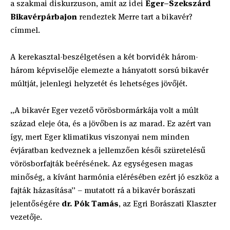
a szakmai diskurzuson, amit az idei
Eger–Szekszárd
Bikavérpárbajon
rendeztek Merre tart a bikavér?
címmel.
A kerekasztal-beszélgetésen a két borvidék három-
három képviselője elemezte a hányatott sorsú bikavér
múltját, jelenlegi helyzetét és lehetséges jövőjét.
„A bikavér Eger vezető vörösbormárkája volt a múlt
század eleje óta, és a jövőben is az marad. Ez azért van
így, mert Eger klimatikus viszonyai nem minden
évjáratban kedveznek a jellemzően késői szüretelésű
vörösborfajták beérésének. Az egységesen magas
minőség, a kívánt harmónia elérésében ezért jó eszköz a
fajták házasítása” – mutatott rá a bikavér borászati
jelentőségére
dr. Pók Tamás
, az Egri Borászati Klaszter
vezetője.