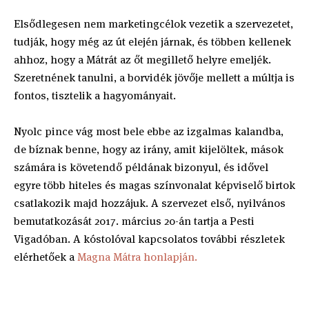
Elsődlegesen nem marketingcélok vezetik a szervezetet,
tudják, hogy még az út elején járnak, és többen kellenek
ahhoz, hogy a Mátrát az őt megillető helyre emeljék.
Szeretnének tanulni, a borvidék jövője mellett a múltja is
fontos, tisztelik a hagyományait.
Nyolc pince vág most bele ebbe az izgalmas kalandba,
de bíznak benne, hogy az irány, amit kijelöltek, mások
számára is követendő példának bizonyul, és idővel
egyre több hiteles és magas színvonalat képviselő birtok
csatlakozik majd hozzájuk. A szervezet első, nyilvános
bemutatkozását 2017. március 20-án tartja a Pesti
Vigadóban. A kóstolóval kapcsolatos további részletek
elérhetőek a
Magna Mátra honlapján.