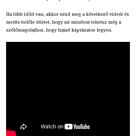
Ha több időd van, akkor nézd meg a következő videót és
meríts belőle ötletet, hogy mi mindent tehetsz még a
szőlőmagolajhoz, hogy hajad káprázatos legyen.