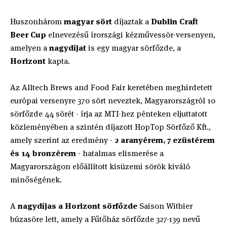
Huszonhárom
magyar sört
díjaztak a
Dublin Craft
Beer Cup
elnevezésű írországi kézművessör-versenyen,
amelyen a
nagydíjat
is egy magyar sörfőzde, a
Horizont
kapta.
Az Alltech Brews and Food Fair keretében meghirdetett
európai versenyre 370 sört neveztek, Magyarországról 10
sörfőzde 44 sörét - írja az MTI-hez pénteken eljuttatott
közleményében a szintén díjazott HopTop Sörfőző Kft.,
amely szerint az eredmény -
2 aranyérem, 7 ezüstérem
és 14 bronzérem
- hatalmas elismerése a
Magyarországon előállított kisüzemi sörök kiváló
minőségének.
A
nagydíjas a Horizont sörfőzde
Saison Witbier
búzasöre lett, amely a Fűtőház sörfőzde 327-139 nevű