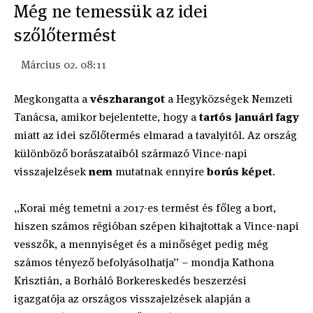
Még ne temessük az idei
szőlőtermést
Március 02. 08:11
Megkongatta a
vészharangot
a Hegyközségek Nemzeti
Tanácsa, amikor bejelentette, hogy a
tartós januári fagy
miatt az idei szőlőtermés elmarad a tavalyitól. Az ország
különböző borászataiból származó Vince-napi
visszajelzések
nem
mutatnak ennyire
borús képet
.
„Korai még temetni a 2017-es termést és főleg a bort,
hiszen számos régióban szépen kihajtottak a Vince-napi
vesszők, a mennyiséget és a minőséget pedig még
számos tényező befolyásolhatja” – mondja Kathona
Krisztián, a Borháló Borkereskedés beszerzési
igazgatója az országos visszajelzések alapján a