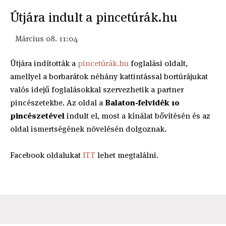
Útjára indult a pincetúrák.hu
Március 08. 11:04
Útjára indították a
pincetúrák.hu
foglalási oldalt,
amellyel a borbarátok néhány kattintással bortúrájukat
valós idejű foglalásokkal szervezhetik a partner
pincészetekbe. Az oldal a
Balaton-felvidék 10
pincészetével
indult el, most a kínálat bővítésén és az
oldal ismertségének növelésén dolgoznak.
Facebook oldalukat
ITT
lehet megtalálni.