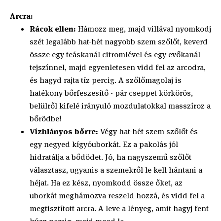
Arcra:
Rácok ellen:
Hámozz meg, majd villával nyomkodj
szét legalább hat-hét nagyobb szem szőlőt, keverd
össze egy teáskanál citromlével és egy evőkanál
tejszínnel, majd egyenletesen vidd fel az arcodra,
és hagyd rajta tíz percig. A szőlőmagolaj is
hatékony bőrfeszesítő - pár cseppet körkörös,
belülről kifelé irányuló mozdulatokkal masszíroz a
bőrödbe!
Vízhiányos bőrre:
Végy hat-hét szem szőlőt és
egy negyed kígyóuborkát. Ez a pakolás jól
hidratálja a bődödet. Jó, ha nagyszemű szőlőt
választasz, ugyanis a szemekről le kell hántani a
héjat. Ha ez kész, nyomkodd össze őket, az
uborkát meghámozva reszeld hozzá, és vidd fel a
megtisztított arcra. A leve a lényeg, amit hagyj fent