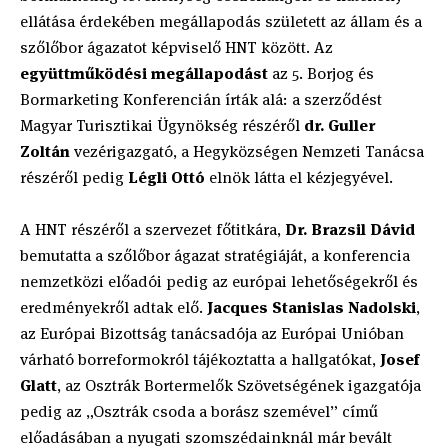
ellátása érdekében megállapodás született az állam és a
szőlőbor ágazatot képviselő HNT között. Az
együttműködési megállapodást
az 5. Borjog és
Bormarketing Konferencián írták alá: a szerződést
Magyar Turisztikai Ügynökség részéről
dr. Guller
Zoltán
vezérigazgató, a Hegyközségen Nemzeti Tanácsa
részéről pedig
Légli Ottó
elnök látta el kézjegyével.
A HNT részéről a szervezet főtitkára,
Dr. Brazsil Dávid
bemutatta a szőlőbor ágazat stratégiáját, a konferencia
nemzetközi előadói pedig az európai lehetőségekről és
eredményekről adtak elő.
Jacques Stanislas Nadolski
,
az Európai Bizottság tanácsadója az Európai Unióban
várható borreformokról tájékoztatta a hallgatókat,
Josef
Glatt
, az Osztrák Bortermelők Szövetségének igazgatója
pedig az „Osztrák csoda a borász szemével” című
előadásában a nyugati szomszédainknál már bevált