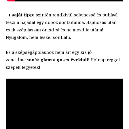
+1 saját tipp:
szintén rendkívül selymessé és puhává
teszi a hajadat egy doboz sör tartalma. Hajmosás után
csak szép lassan öntsd rá és ne mosd le utána!
Nyugalom, nem leszel sörillatú.
És a szépségápoláshoz nem árt egy kis jó
zene. Íme
100% glam a 90-es évekből
! Holnap reggel
szépek legyetek!