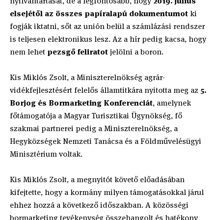
nyilvántartását, de a legfontosabb, hogy
2019. július
elsejétől az összes papíralapú dokumentumot
ki
fogják iktatni, sőt az unión belül a számlázási rendszer
is teljesen elektronikus lesz. Az a hír pedig kacsa, hogy
nem lehet
pezsgő feliratot
jelölni a boron.
Kis Miklós Zsolt, a Miniszterelnökség agrár-
vidékfejlesztésért felelős államtitkára nyitotta meg az
5.
Borjog és Bormarketing Konferenciát
, amelynek
főtámogatója a Magyar Turisztikai Ügynökség, fő
szakmai partnerei pedig a Miniszterelnökség, a
Hegyközségek Nemzeti Tanácsa és a Földművelésügyi
Minisztérium voltak.
Kis Miklós Zsolt, a megnyitót követő előadásában
kifejtette, hogy a kormány milyen támogatásokkal járul
ehhez hozzá a következő időszakban. A közösségi
bormarketing tevékenység összehangolt és hatékony