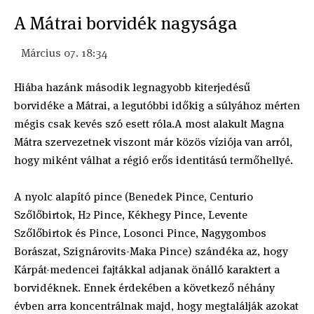
A Mátrai borvidék nagysága
Március 07. 18:34
Hiába hazánk második legnagyobb kiterjedésű
borvidéke a Mátrai, a legutóbbi időkig a súlyához mérten
mégis csak kevés szó esett róla.A most alakult Magna
Mátra szervezetnek viszont már közös víziója van arról,
hogy miként válhat a régió erős identitású termőhellyé.
A nyolc alapító pince (Benedek Pince, Centurio
Szőlőbirtok, H2 Pince, Kékhegy Pince, Levente
Szőlőbirtok és Pince, Losonci Pince, Nagygombos
Borászat, Szignárovits-Maka Pince) szándéka az, hogy
Kárpát-medencei fajtákkal adjanak önálló karaktert a
borvidéknek. Ennek érdekében a következő néhány
évben arra koncentrálnak majd, hogy megtalálják azokat