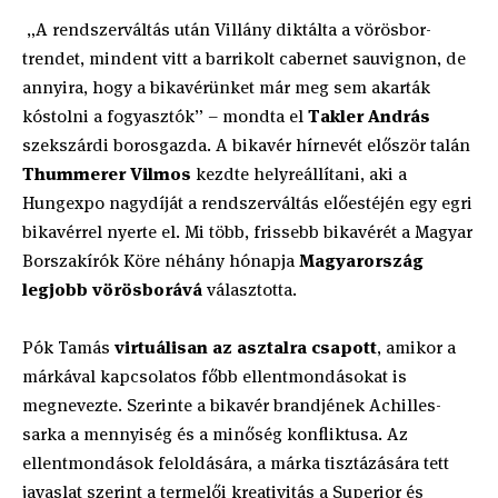
„A rendszerváltás után Villány diktálta a vörösbor-
trendet, mindent vitt a barrikolt cabernet sauvignon, de
annyira, hogy a bikavérünket már meg sem akarták
kóstolni a fogyasztók” – mondta el
Takler András
szekszárdi borosgazda. A bikavér hírnevét először talán
Thummerer Vilmos
kezdte helyreállítani, aki a
Hungexpo nagydíját a rendszerváltás előestéjén egy egri
bikavérrel nyerte el. Mi több, frissebb bikavérét a Magyar
Borszakírók Köre néhány hónapja
Magyarország
legjobb vörösborává
választotta.
Pók Tamás
virtuálisan az asztalra csapott
, amikor a
márkával kapcsolatos főbb ellentmondásokat is
megnevezte. Szerinte a bikavér brandjének Achilles-
sarka a mennyiség és a minőség konfliktusa. Az
ellentmondások feloldására, a márka tisztázására tett
javaslat szerint a termelői kreativitás a Superior és