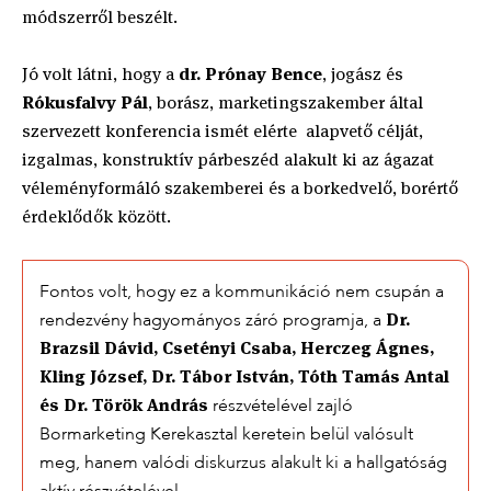
módszerről beszélt.
Jó volt látni, hogy a
dr. Prónay Bence
, jogász és
Rókusfalvy Pál
, borász, marketingszakember által
szervezett konferencia ismét elérte alapvető célját,
izgalmas, konstruktív párbeszéd alakult ki az ágazat
véleményformáló szakemberei és a borkedvelő, borértő
érdeklődők között.
Fontos volt, hogy ez a kommunikáció nem csupán a
Dr.
rendezvény hagyományos záró programja, a
Brazsil Dávid, Csetényi Csaba, Herczeg Ágnes,
Kling József, Dr. Tábor István, Tóth Tamás Antal
és Dr. Török András
részvételével zajló
Bormarketing Kerekasztal keretein belül valósult
meg, hanem valódi diskurzus alakult ki a hallgatóság
aktív részvételével.