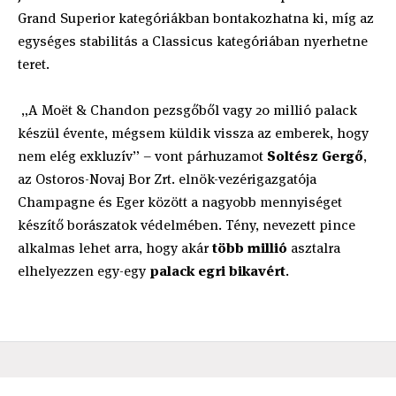
Grand Superior kategóriákban bontakozhatna ki, míg az
egységes stabilitás a Classicus kategóriában nyerhetne
teret.
„A Moët & Chandon pezsgőből vagy 20 millió palack
készül évente, mégsem küldik vissza az emberek, hogy
nem elég exkluzív” – vont párhuzamot
Soltész Gergő
,
az Ostoros-Novaj Bor Zrt. elnök-vezérigazgatója
Champagne és Eger között a nagyobb mennyiséget
készítő borászatok védelmében. Tény, nevezett pince
alkalmas lehet arra, hogy akár
több millió
asztalra
elhelyezzen egy-egy
palack egri bikavért
.