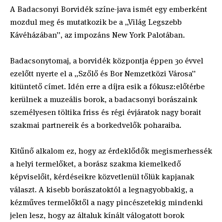
A Badacsonyi Borvidék színe-java ismét egy emberként
mozdul meg és mutatkozik be a „Világ Legszebb
Kávéházában”, az impozáns New York Palotában.
Badacsonytomaj, a borvidék központja éppen 30 évvel
ezelőtt nyerte el a „Szőlő és Bor Nemzetközi Városa”
kitüntető címet. Idén erre a díjra esik a fókusz:előtérbe
kerülnek a muzeális borok, a badacsonyi borászaink
személyesen töltika friss és régi évjáratok nagy borait
szakmai partnereik és a borkedvelők poharaiba.
Kitűnő alkalom ez, hogy az érdeklődők megismerhessék
a helyi termelőket, a borász szakma kiemelkedő
képviselőit, kérdéseikre közvetlenül tőlük kapjanak
választ. A kisebb borászatoktól a legnagyobbakig, a
kézműves termelőktől a nagy pincészetekig mindenki
jelen lesz, hogy az általuk kínált válogatott borok