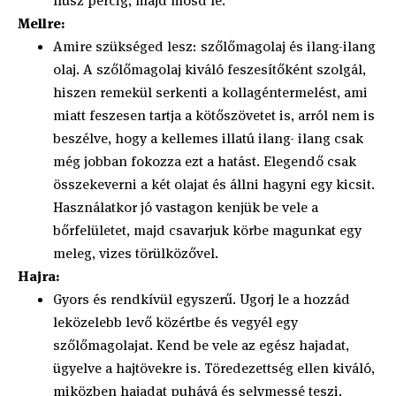
húsz percig, majd mosd le.
Mellre:
Amire szükséged lesz: szőlőmagolaj és ilang-ilang
olaj. A szőlőmagolaj kiváló feszesítőként szolgál,
hiszen remekül serkenti a kollagéntermelést, ami
miatt feszesen tartja a kötőszövetet is, arról nem is
beszélve, hogy a kellemes illatú ilang- ilang csak
még jobban fokozza ezt a hatást. Elegendő csak
összekeverni a két olajat és állni hagyni egy kicsit.
Használatkor jó vastagon kenjük be vele a
bőrfelületet, majd csavarjuk körbe magunkat egy
meleg, vizes törülközővel.
Hajra:
Gyors és rendkívül egyszerű. Ugorj le a hozzád
leközelebb levő közértbe és vegyél egy
szőlőmagolajat. Kend be vele az egész hajadat,
ügyelve a hajtövekre is. Töredezettség ellen kiváló,
miközben hajadat puhává és selymessé teszi.