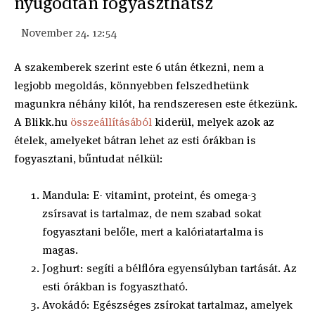
nyugodtan fogyaszthatsz
November 24. 12:54
A szakemberek szerint este 6 után étkezni, nem a
legjobb megoldás, könnyebben felszedhetünk
magunkra néhány kilót, ha rendszeresen este étkezünk.
A Blikk.hu
összeállításából
kiderül, melyek azok az
ételek, amelyeket bátran lehet az esti órákban is
fogyasztani, bűntudat nélkül:
Mandula: E- vitamint, proteint, és omega-3
zsírsavat is tartalmaz, de nem szabad sokat
fogyasztani belőle, mert a kalóriatartalma is
magas.
Joghurt: segíti a bélflóra egyensúlyban tartását. Az
esti órákban is fogyasztható.
Avokádó: Egészséges zsírokat tartalmaz, amelyek