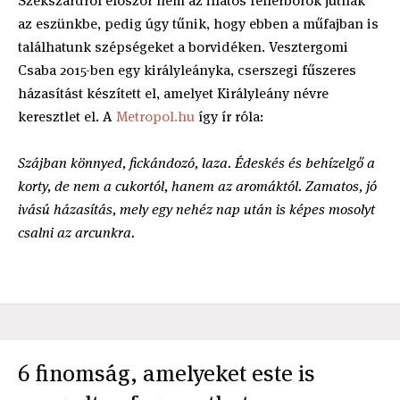
Szekszárdról először nem az illatos fehérborok jutnak
az eszünkbe, pedig úgy tűnik, hogy ebben a műfajban is
találhatunk szépségeket a borvidéken. Vesztergomi
Csaba 2015-ben egy királyleányka, cserszegi fűszeres
házasítást készített el, amelyet Királyleány névre
keresztlet el. A
Metropol.hu
így ír róla:
Szájban könnyed, fickándozó, laza. Édeskés és behízelgő a
korty, de nem a cukortól, hanem az aromáktól. Zamatos, jó
ivású házasítás, mely egy nehéz nap után is képes mosolyt
csalni az arcunkra.
6 finomság, amelyeket este is