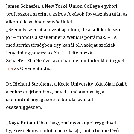
James Schaefer, a New York-i Union College egykori
professzora szerint a zsíros fogások fogyasztása után az
alkohol lassabban szívódik fel.
„Személy szerint a pizzát ajánlom, de a sült kolbász is
jó” – mondta a szakember a WebMD portálnak. – „A
mediterrán térségben egy kanál olivaolajat szoktak
lenyelni ugyanerre a célra” – tette hozzá
Schaefer. Elméletével azonban nem mindenki ért egyet -
írja
az Ötvenentúl.hu.
Dr. Richard Stephens, a Keele University oktatója inkább
a cukor erejében hisz, mivel a másnaposság a
szénhidrát-anyagcsere felborulásával áll
összefüggésben.
„Nagy-Britanniában hagyományos angol reggelivel
igyekeznek orvosolni a macskajajt, ami a benne lévő