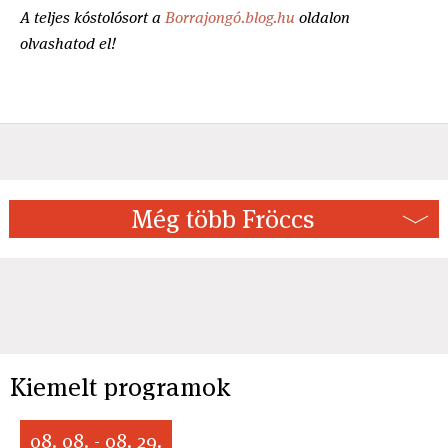
A teljes kóstolósort a
Borrajongó.blog.hu
oldalon
olvashatod el!
Még több Fröccs
Kiemelt programok
08. 08. - 08. 29.