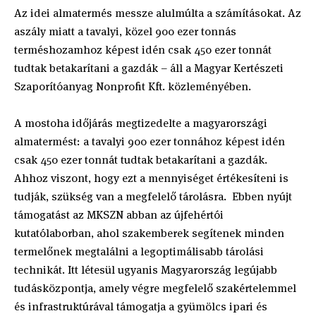
Az idei almatermés messze alulmúlta a számításokat. Az
aszály miatt a tavalyi, közel 900 ezer tonnás
terméshozamhoz képest idén csak 450 ezer tonnát
tudtak betakarítani a gazdák – áll a Magyar Kertészeti
Szaporítóanyag Nonprofit Kft. közleményében.
A mostoha időjárás megtizedelte a magyarországi
almatermést: a tavalyi 900 ezer tonnához képest idén
csak 450 ezer tonnát tudtak betakarítani a gazdák.
Ahhoz viszont, hogy ezt a mennyiséget értékesíteni is
tudják, szükség van a megfelelő tárolásra. Ebben nyújt
támogatást az MKSZN abban az újfehértói
kutatólaborban, ahol szakemberek segítenek minden
termelőnek megtalálni a legoptimálisabb tárolási
technikát. Itt létesül ugyanis Magyarország legújabb
tudásközpontja, amely végre megfelelő szakértelemmel
és infrastruktúrával támogatja a gyümölcs ipari és