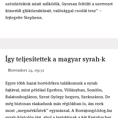
szénhidrátok miatt működik. Gyorsan feltölti a szervezet
kimerült glükózraktárait, valósággal csodát tesz” –
fejtegette Stephens.
Így teljesítettek a magyar syrah-k
November 24. 09:51
Egyre több hazai borvidéken találkozunk a syrah
fajtával, mint például Egerben, Villányban, Somlón,
Balatonbogláron, Szent György-hegyen, Szekszáron. De
még biztosan ráakadunk más régiókban is, ám ezek
most „megmérkőztek” egymással. A Borrajongó.blog.hu
syrah-kóstolón járt, ahol a legjobbnak a két Kreinbacher