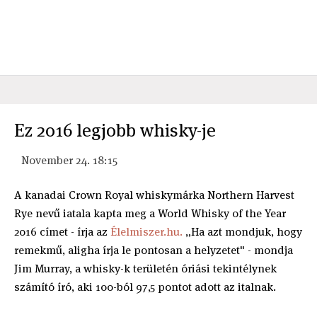
Ez 2016 legjobb whisky-je
November 24. 18:15
A kanadai Crown Royal whiskymárka Northern Harvest
Rye nevű iatala kapta meg a World Whisky of the Year
2016 címet - írja az
Élelmiszer.hu.
„Ha azt mondjuk, hogy
remekmű, aligha írja le pontosan a helyzetet" - mondja
Jim Murray, a whisky-k területén óriási tekintélynek
számító író, aki 100-ból 97,5 pontot adott az italnak.