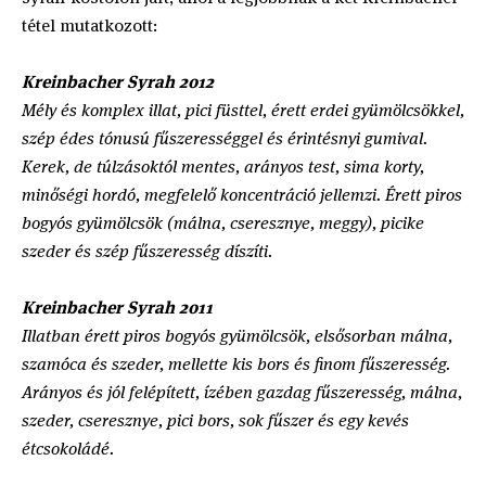
tétel mutatkozott:
Kreinbacher Syrah 2012
Mély és komplex illat, pici füsttel, érett erdei gyümölcsökkel,
szép édes tónusú fűszerességgel és érintésnyi gumival.
Kerek, de túlzásoktól mentes, arányos test, sima korty,
minőségi hordó, megfelelő koncentráció jellemzi. Érett piros
bogyós gyümölcsök (málna, cseresznye, meggy), picike
szeder és szép fűszeresség díszíti.
Kreinbacher Syrah 2011
Illatban érett piros bogyós gyümölcsök, elsősorban málna,
szamóca és szeder, mellette kis bors és finom fűszeresség.
Arányos és jól felépített, ízében gazdag fűszeresség, málna,
szeder, cseresznye, pici bors, sok fűszer és egy kevés
étcsokoládé.