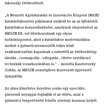
lakossági értékesítését.
„A Nemzeti Agrárkutatási és Innovációs Központ (NAIK)
kutatásfejlesztési pályázatot nyújtott be az az újfehértói
kutatólabor korszerűsítésére, amelynek elnyerésével az
MKSZN Kft.-vel létrehoznának egy olyan
tudásközpontot, ahol a kutatólabor modernizálása
mellett a gyümölcstermesztők teljes körű
szaktanácsadást kapnának a szürettől az értékesítésig:
tárolás-, csomagolás-, válogatás-, illetve osztályozó
technikák vonatkozásában is.” – mondta Kasztovszky
Zoltán, az MKSZN nemrégiben kinevezett ügyvezető
igazgatója.
Az alma kíméletes kezelése során egy speciális,
gáznemű anyaggal foglalják el az etilén, azaz a
gyümölcs öregedéséért felelős növényi hormon helyét.