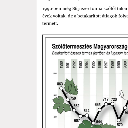
1990-ben még 863 ezer tonna szőlőt takar
évek voltak, de a betakarított átlagok fo
termett.