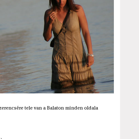
zerencsére tele van a Balaton minden oldala