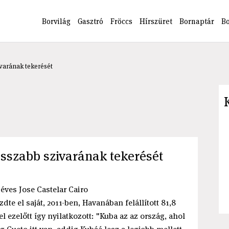
Borvilág
Gasztró
Fröccs
Hírszüret
Bornaptár
B
ivarának tekerését
osszabb szivarának tekerését
 éves Jose Castelar Cairo
te el saját, 2011-ben, Havanában felállított 81,8
 ezelőtt így nyilatkozott: "Kuba az az ország, ahol