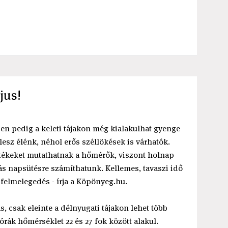
jus!
en pedig a keleti tájakon még kialakulhat gyenge
lesz élénk, néhol erős széllökések is várhatók.
rtékeket mutathatnak a hőmérők, viszont holnap
s napsütésre számíthatunk. Kellemes, tavaszi idő
 felmelegedés - írja a Köpönyeg.hu.
 csak eleinte a délnyugati tájakon lehet több
 órák hőmérséklet 22 és 27 fok között alakul.