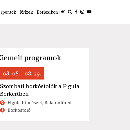
orpontok
Kvízek
Borlexikon
Kiemelt programok
08. 08. - 08. 29.
Szombati borkóstolók a Figula
Borkertben
Figula Pincészet, Balatonfüred
Borkóstoló