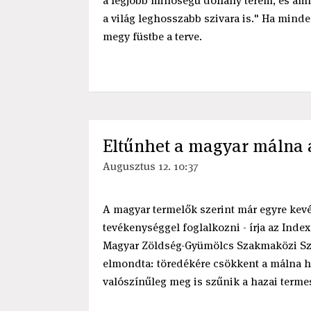
a legjobb minőségű dohány terem, és amíg 
a világ leghosszabb szivara is." Ha mind
megy füstbe a terve.
Eltűnhet a magyar málna a
Augusztus 12. 10:37
A magyar termelők szerint már egyre kev
tevékenységgel foglalkozni - írja az Inde
Magyar Zöldség-Gyümölcs Szakmaközi Sze
elmondta: töredékére csökkent a málna h
valószínűleg meg is szűnik a hazai terme