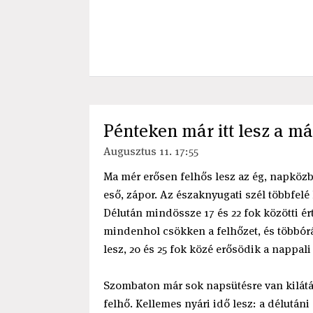
Pénteken már itt lesz a má
Augusztus 11. 17:55
Ma mér erősen felhős lesz az ég, napközb
eső, zápor. Az északnyugati szél többfelé 
Délután mindössze 17 és 22 fok közötti é
mindenhol csökken a felhőzet, és többórá
lesz, 20 és 25 fok közé erősödik a nappali
Szombaton már sok napsütésre van kilátás,
felhő. Kellemes nyári idő lesz: a délutáni