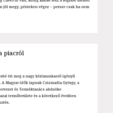
Cueto itt van, addig Kubáé lesz a legjobb mellett
en jól megy, pénteken végez – persze csak ha nem
 piacról
ésbé éri meg a nagy kézimunkaerő-igényű
x. A Magyar idők lapnak Csizmadia György, a
rvezet és Terméktanács alelnöke
azai termőterülete és a következő években
sztés.