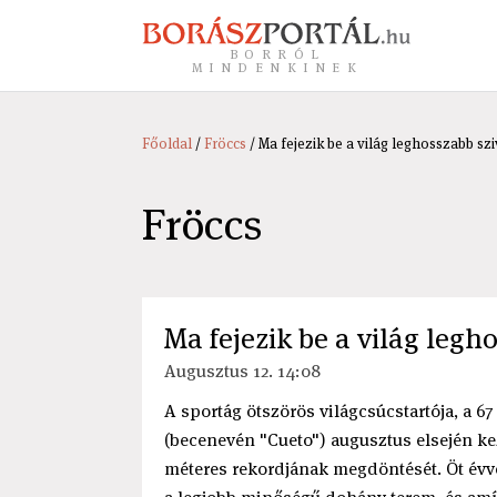
BORRÓL
MINDENKINEK
Főoldal
/
Fröccs
/ Ma fejezik be a világ leghosszabb sz
Fröccs
Ma fejezik be a világ legh
Augusztus 12. 14:08
A sportág ötszörös világcsúcstartója, a 67
(becenevén "Cueto") augusztus elsején kezd
méteres rekordjának megdöntését. Öt évvel