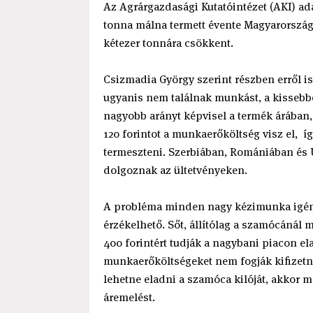
Az Agrárgazdasági Kutatóintézet (AKI) ada
tonna málna termett évente Magyarország
kétezer tonnára csökkent.
Csizmadia György szerint részben erről i
ugyanis nem találnak munkást, a kissebb
nagyobb arányt képvisel a termék árában, 
120 forintot a munkaerőköltség visz el, 
termeszteni. Szerbiában, Romániában és 
dolgoznak az ültetvényeken.
A probléma minden nagy kézimunka igény
érzékelhető. Sőt, állítólag a szamócánál m
400 forintért tudják a nagybani piacon e
munkaerőköltségeket nem fogják kifizetni 
lehetne eladni a szamóca kilóját, akkor m
áremelést.