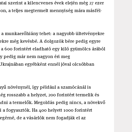
tai szerint a kilencvenes évek elején még 27 ezer
on, a teljes megtermelt mennyiség mára másfél-
s a munkaerőhiány tehet: a nagyobb ültetvényekre
ekre még kevésbé. A dolgozók bére pedig egyre
a 600 forintért eladható egy kiló gyümölcs árából
így pedig már nem nagyon éri meg
Ukrajnában egyébként ennél jóval olcsóbban
ű növénynél, így például a szamócánál is
ég rosszabb a helyzet, 200 forintért termelik és
ladni a termelők. Megoldás pedig nincs, a növekvő
a fogyasztók. Ha 400 helyett 1000 forintért
egérné, de a vásárlók nem fogadják el az