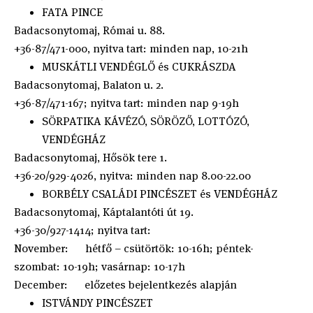
FATA PINCE
Badacsonytomaj, Római u. 88.
+36-87/471-000, nyitva tart: minden nap, 10-21h
MUSKÁTLI VENDÉGLŐ és CUKRÁSZDA
Badacsonytomaj, Balaton u. 2.
+36-87/471-167; nyitva tart: minden nap 9-19h
SÖRPATIKA KÁVÉZÓ, SÖRÖZŐ, LOTTÓZÓ,
VENDÉGHÁZ
Badacsonytomaj, Hősök tere 1.
+36-20/929-4026, nyitva: minden nap 8.00-22.00
BORBÉLY CSALÁDI PINCÉSZET és VENDÉGHÁZ
Badacsonytomaj, Káptalantóti út 19.
+36-30/927-1414; nyitva tart:
November: hétfő – csütörtök: 10-16h; péntek-
szombat: 10-19h; vasárnap: 10-17h
December: előzetes bejelentkezés alapján
ISTVÁNDY PINCÉSZET