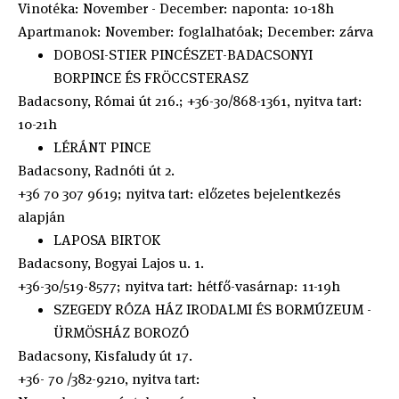
Vinotéka: November - December: naponta: 10-18h
Apartmanok: November: foglalhatóak; December: zárva
DOBOSI-STIER PINCÉSZET-BADACSONYI
BORPINCE ÉS FRÖCCSTERASZ
Badacsony, Római út 216.; +36-30/868-1361, nyitva tart:
10-21h
LÉRÁNT PINCE
Badacsony, Radnóti út 2.
+36 70 307 9619; nyitva tart: előzetes bejelentkezés
alapján
LAPOSA BIRTOK
Badacsony, Bogyai Lajos u. 1.
+36-30/519-8577; nyitva tart: hétfő-vasárnap: 11-19h
SZEGEDY RÓZA HÁZ IRODALMI ÉS BORMÚZEUM -
ÜRMÖSHÁZ BOROZÓ
Badacsony, Kisfaludy út 17.
+36- 70 /382-9210, nyitva tart: