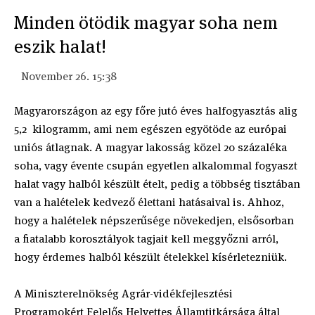
Minden ötödik magyar soha nem
eszik halat!
November 26. 15:38
Magyarországon az egy főre jutó éves halfogyasztás alig
5,2 kilogramm, ami nem egészen egyötöde az európai
uniós átlagnak. A magyar lakosság közel 20 százaléka
soha, vagy évente csupán egyetlen alkalommal fogyaszt
halat vagy halból készült ételt, pedig a többség tisztában
van a halételek kedvező élettani hatásaival is. Ahhoz,
hogy a halételek népszerűsége növekedjen, elsősorban
a fiatalabb korosztályok tagjait kell meggyőzni arról,
hogy érdemes halból készült ételekkel kísérletezniük.
A Miniszterelnökség Agrár-vidékfejlesztési
Programokért Felelős Helyettes Államtitkársága által