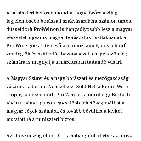
A miniszteri biztos elmondta, hogy jövőre a világ
legjelentősebb borászati szakvásáraként számon tartott
düsseldorfi ProWeinon is hangsúlyosabb lesz a magyar
részvétel, ugyanis magyar borászatok csatlakoznak a
Pro Wine goes City nevű akcióhoz, amely düsseldorfi
vendéglők és szállodák bevonásával a nagyközönség
számára is megnyitja a márciusban tartandó vásárt.
A Magyar Szüret és a nagy borászati és mezőgazdasági
vásárok - a berlini Nemzetközi Zöld Hét, a Berlin Wein
Trophy, a düsseldorfi Pro Wein és a nürnbergi BioFach -
révén a német piacon egyre több lehetőség nyílhat a
magyar cégek számára, és tovább bővülhet a kivitel -
mutatott rá a miniszteri biztos.
Az Oroszország elleni EU-s embargóról, illetve az orosz