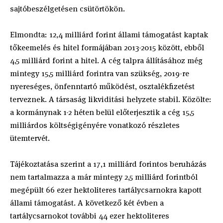
sajtóbeszélgetésen csütörtökön.
Elmondta: 12,4 milliárd forint állami támogatást kaptak
tőkeemelés és hitel formájában 2013-2015 között, ebből
4,5 milliárd forint a hitel. A cég talpra állításához még
mintegy 15,5 milliárd forintra van szükség, 2019-re
nyereséges, önfenntartó működést, osztalékfizetést
terveznek. A társaság likviditási helyzete stabil. Közölte:
a kormánynak 1-2 héten belül előterjesztik a cég 15,5
milliárdos költségigényére vonatkozó részletes
ütemtervét.
Tájékoztatása szerint a 17,1 milliárd forintos beruházás
nem tartalmazza a már mintegy 2,5 milliárd forintból
megépült 66 ezer hektoliteres tartálycsarnokra kapott
állami támogatást. A következő két évben a
tartálycsarnokot további 44 ezer hektoliteres