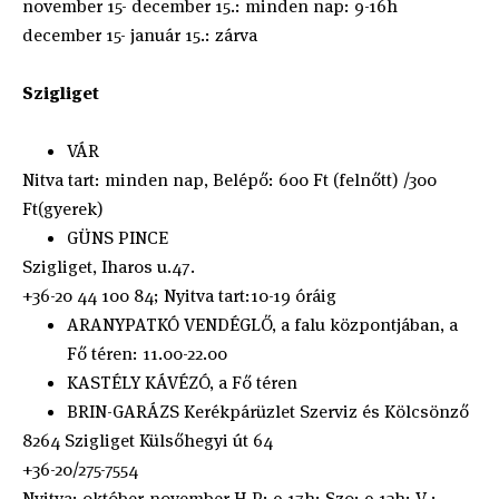
november 15- december 15.: minden nap: 9-16h
december 15- január 15.: zárva
Szigliget
VÁR
Nitva tart: minden nap, Belépő: 600 Ft (felnőtt) /300
Ft(gyerek)
GÜNS PINCE
Szigliget, Iharos u.47.
+36-20 44 100 84; Nyitva tart:10-19 óráig
ARANYPATKÓ VENDÉGLŐ, a falu központjában, a
Fő téren: 11.00-22.00
KASTÉLY KÁVÉZÓ, a Fő téren
BRIN-GARÁZS Kerékpárüzlet Szerviz és Kölcsönző
8264 Szigliget Külsőhegyi út 64
+36-20/275-7554
Nyitva: október-november H-P: 9-17h; Szo: 9-13h; V :