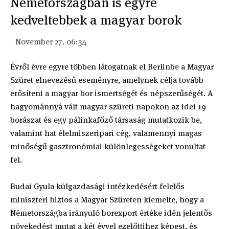
Németországban is egyre
kedveltebbek a magyar borok
November 27. 06:34
Évről évre egyre többen látogatnak el Berlinbe a Magyar
Szüret elnevezésű eseményre, amelynek célja tovább
erősíteni a magyar bor ismertségét és népszerűségét. A
hagyománnyá vált magyar szüreti napokon az idei 19
borászat és egy pálinkafőző társaság mutatkozik be,
valamint hat élelmiszeripari cég, valamennyi magas
minőségű gasztronómiai különlegességeket vonultat
fel.
Budai Gyula külgazdasági intézkedésért felelős
miniszteri biztos a Magyar Szüreten kiemelte, hogy a
Németországba irányuló borexport értéke idén jelentős
növekedést mutat a két évvel ezelőttihez képest, és