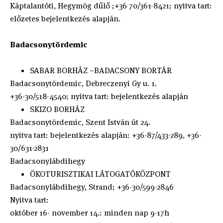
Káptalantóti, Hegymög dűlő ;+36 70/361-8421; nyitva tart:
előzetes bejelentkezés alapján.
Badacsonytördemic
SABAR BORHÁZ –BADACSONY BORTÁR
Badacsonytördemic, Debreczenyi Gy u. 1.
+36-30/518-4540; nyitva tart: bejelentkezés alapján
SKIZO BORHÁZ
Badacsonytördemic, Szent István út 24.
nyitva tart: bejelentkezés alapján: +36-87/433-289, +36-
30/631-2831
Badacsonylábdihegy
ÖKOTURISZTIKAI LÁTOGATÓKÖZPONT
Badacsonylábdihegy, Strand; +36-30/599-2846
Nyitva tart:
október 16- november 14.: minden nap 9-17h