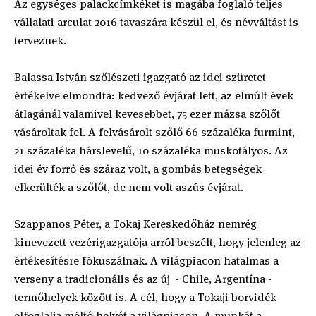
Az egységes palackcímkéket is magába foglaló teljes
vállalati arculat 2016 tavaszára készül el, és névváltást is
terveznek.
Balassa István szőlészeti igazgató az idei szüretet
értékelve elmondta: kedvező évjárat lett, az elmúlt évek
átlagánál valamivel kevesebbet, 75 ezer mázsa szőlőt
vásároltak fel. A felvásárolt szőlő 66 százaléka furmint,
21 százaléka hárslevelű, 10 százaléka muskotályos. Az
idei év forró és száraz volt, a gombás betegségek
elkerülték a szőlőt, de nem volt aszús évjárat.
Szappanos Péter, a Tokaj Kereskedőház nemrég
kinevezett vezérigazgatója arról beszélt, hogy jelenleg az
értékesítésre fókuszálnak. A világpiacon hatalmas a
verseny a tradicionális és az új - Chile, Argentína -
termőhelyek között is. A cél, hogy a Tokaji borvidék
elfoglalja méltó helyét a világpiacon. A munkát a