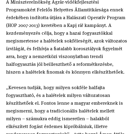
A Miniszterelnökség Agrár-vidékfejlesztési
Programokért Felelős Helyettes Államtitkársága ennek
érdekében indította útjára a Halászati Operatív Program
(HOP 2007-2013) keretében a Kapj rá! kampányt. A
kezdeményezés célja, hogy a hazai fogyasztókkal
megismertesse a halételek sokféleségét, azok változatos
ízvilágát, és felhívja a fiatalabb korosztályok figyelmét
arra, hogy a nemzetközi viszonylatban trendi
halfogyasztás jól beilleszthető a reformétkezésbe,
hiszen a halételek finomak és könnyen elkészíthetőek.
„Kevesen tudják, hogy milyen sokféle halfajta
fogyasztható, és a halételek milyen változatosan
készíthetőek el. Fontos lenne a magyar embereknek is
megismerni, hogy a tradicionális halételek mellett
milyen – számukra eddig ismeretlen – halakból
elkészített fogást érdemes kipróbálniuk, illetve