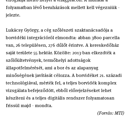
folyamatban lévő beruházások mellett kell végezniük -
jelezte.
Lukácsy György, a cég szőlészeti szaktanácsadója a
borvidéki integrációról elmondta: abban 3800 parcella
van, 26 településen, 276 dűlőt érintve. A kereskedőház
saját területe 55 hektár. Közölte: 2013-ban elkezdték a
szőlőültetvények, termőhelyi adottságok
állapotfelmérését, ami a bor és az alapanyag
minőségének javítását célozza. A borvidéket 21. századi
technológiával, mérték fel, a teljes borvidék komplex
vizsgálata befejeződött, ebből előrejelzéseket lehet
készíteni és a teljes digitális rendszer folyamatosan
frissül majd - mondta.
(Forrás: MTI)