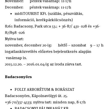
November: péntek-vasárnap: 11-17h
December: péntek-vasárnap: 11-17h
midiTOURIST KFt. (szállás, pénzváltás,
információ, kerékpárkölcsönzés)
8261 Badacsony, Park utca 53.; + 36-87/ 431- 028 és +36-
87/898 -026
Nyitva tart:
november, december 20-ig: hétfő – szombat 9 – 17 h
ingatlanközvetítés előzetes bejelentkezés alapján
vasárnap is.
2015.12.20. – 2016.01.04-ig az iroda zárva tart.
Badacsonyörs
FOLLY ARBORÉTUM & BORÁSZAT
Badacsonyörs, Kápolnavölgyi út. 25.
+36-70/337-4533; nyitva tart: minden nap, 8-17h
BADACSONYI PÁLINKAHÁZ Kft.