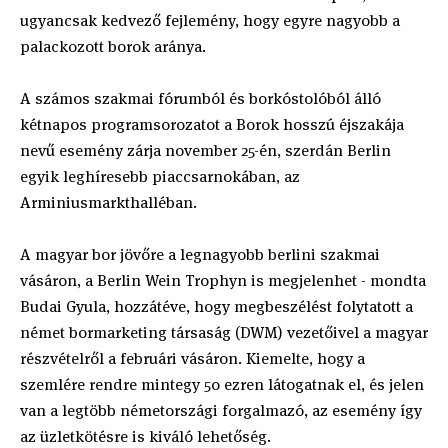
ugyancsak kedvező fejlemény, hogy egyre nagyobb a
palackozott borok aránya.
A számos szakmai fórumból és borkóstolóból álló
kétnapos programsorozatot a Borok hosszú éjszakája
nevű esemény zárja november 25-én, szerdán Berlin
egyik leghíresebb piaccsarnokában, az
Arminiusmarkthalléban.
A magyar bor jövőre a legnagyobb berlini szakmai
vásáron, a Berlin Wein Trophyn is megjelenhet - mondta
Budai Gyula, hozzátéve, hogy megbeszélést folytatott a
német bormarketing társaság (DWM) vezetőivel a magyar
részvételről a februári vásáron. Kiemelte, hogy a
szemlére rendre mintegy 50 ezren látogatnak el, és jelen
van a legtöbb németországi forgalmazó, az esemény így
az üzletkötésre is kiváló lehetőség.