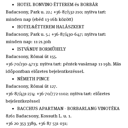
HOTEL BONVINO ÉTTEREM és BORBÁR
Badacsony, Park u. 22.; +36-87/532-210; nyitva tart:
minden nap (ebéd 13-16h között)
HOTEL&ÉTTEREM HALÁSZKERT
Badacsony, Park u. 5.; +36-87/430-647; nyitva tart:
minden nap: 11-21.30h
ISTVÁNDY BORMŰHELY
Badacsony, Római út 155.
+36-70/230-4713; nyitva tart: péntek-vasárnap 11-19h. Más
időpontban előzetes bejelentkezéssel.
NÉMETH PINCE
Badacsony, Római út 127.
+36-87/431-274; +36-70/772-1102; nyitva tart: előzetes
bejelentkezéssel
BACCHUS APARTMAN - BORBARLANG VINOTÉKA
8261 Badacsony, Kossuth L. u. 1.
+36 20 353 3389, +36 87 531 031;