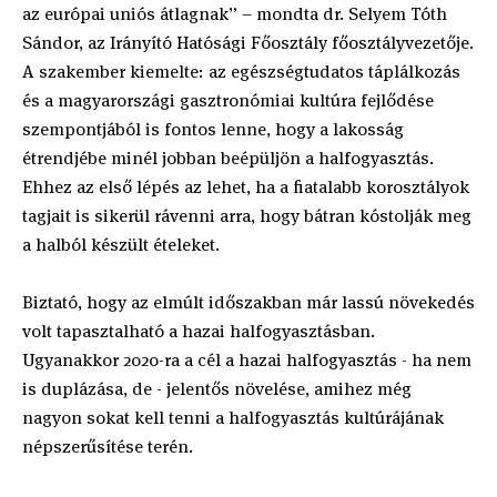
az európai uniós átlagnak” – mondta dr. Selyem Tóth
Sándor, az Irányító Hatósági Főosztály főosztályvezetője.
A szakember kiemelte: az egészségtudatos táplálkozás
és a magyarországi gasztronómiai kultúra fejlődése
szempontjából is fontos lenne, hogy a lakosság
étrendjébe minél jobban beépüljön a halfogyasztás.
Ehhez az első lépés az lehet, ha a fiatalabb korosztályok
tagjait is sikerül rávenni arra, hogy bátran kóstolják meg
a halból készült ételeket.
Biztató, hogy az elmúlt időszakban már lassú növekedés
volt tapasztalható a hazai halfogyasztásban.
Ugyanakkor 2020-ra a cél a hazai halfogyasztás - ha nem
is duplázása, de - jelentős növelése, amihez még
nagyon sokat kell tenni a halfogyasztás kultúrájának
népszerűsítése terén.