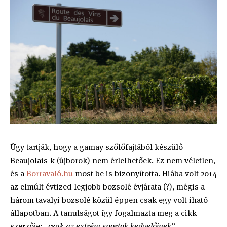
Úgy tartják, hogy a gamay szőlőfajtából készülő
Beaujolais-k (újborok) nem érlelhetőek. Ez nem véletlen,
és a
Borravaló.hu
most be is bizonyította. Hiába volt 2014
az elmúlt évtized legjobb bozsolé évjárata (?), mégis a
három tavalyi bozsolé közül éppen csak egy volt iható
állapotban. A tanulságot így fogalmazta meg a cikk
szerzője:
„csak az extrém sportok kedvelőinek
”.