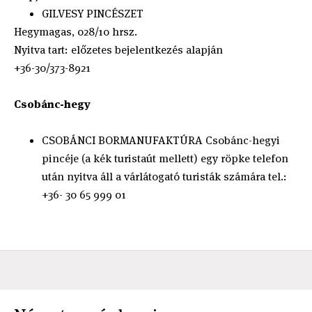
GILVESY PINCÉSZET
Hegymagas, 028/10‎ hrsz.
Nyitva tart: előzetes bejelentkezés alapján
+36-30/373-8921
Csobánc-hegy
CSOBÁNCI BORMANUFAKTÚRA Csobánc-hegyi
pincéje (a kék turistaút mellett) egy röpke telefon
után nyitva áll a várlátogató turisták számára tel.:
+36- 30 65 999 01