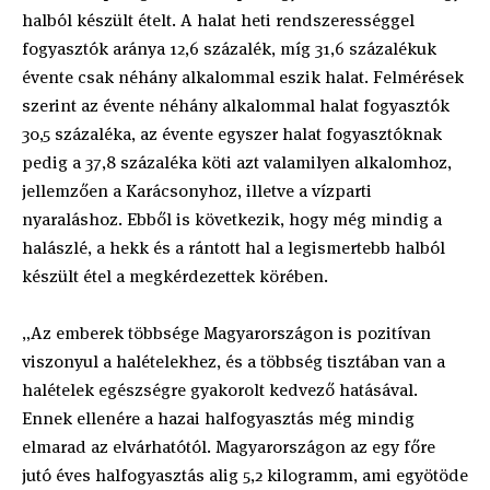
halból készült ételt. A halat heti rendszerességgel
fogyasztók aránya 12,6 százalék, míg 31,6 százalékuk
évente csak néhány alkalommal eszik halat. Felmérések
szerint az évente néhány alkalommal halat fogyasztók
30,5 százaléka, az évente egyszer halat fogyasztóknak
pedig a 37,8 százaléka köti azt valamilyen alkalomhoz,
jellemzően a Karácsonyhoz, illetve a vízparti
nyaraláshoz. Ebből is következik, hogy még mindig a
halászlé, a hekk és a rántott hal a legismertebb halból
készült étel a megkérdezettek körében.
„Az emberek többsége Magyarországon is pozitívan
viszonyul a halételekhez, és a többség tisztában van a
halételek egészségre gyakorolt kedvező hatásával.
Ennek ellenére a hazai halfogyasztás még mindig
elmarad az elvárhatótól. Magyarországon az egy főre
jutó éves halfogyasztás alig 5,2 kilogramm, ami egyötöde