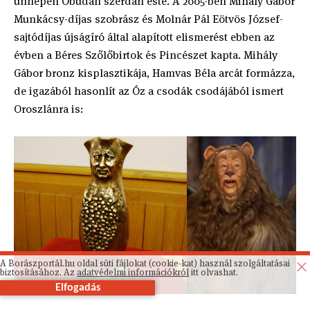
ünnepen Óbudán szerdán este. A 2005-ben Mihály Gábor
Munkácsy-díjas szobrász és Molnár Pál Eötvös József-
sajtódíjas újságíró által alapított elismerést ebben az
évben a Béres Szőlőbirtok és Pincészet kapta. Mihály
Gábor bronz kisplasztikája, Hamvas Béla arcát formázza,
de igazából hasonlít az Óz a csodák csodájából ismert
Oroszlánra is:
A Borászportál.hu oldal süti fájlokat (cookie-kat) használ szolgáltatásai
biztosításához. Az
adatvédelmi információkról
itt olvashat.
Elfogadás