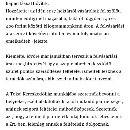
kapacitással bővítik.
Hozzátette: az idén 1077 hektárról vásároltak fel szőlőt,
minden eddiginél magasabb, fajtától függően 140 és
400 forint közötti kilogrammonkénti áron. A felvásárlási
árak 2012-t követően minden évben folyamatosan
emelkedtek - jelezte.
Kiemelte: jövőre már januárban tervezik a felvásárlási
árak meghirdetését, így a szeptemberben kezdődő
szüret pontos szerződéses feltételei ismertek lesznek a
termelők számára, akik ezzel tudnak előre tervezni.
A Tokaj Kereskedőház munkájába szeretnék bevonni a
helyieket, ezért alakították ki a jól működő partnerséget,
aminek szigorú feltételei működőképesek. Szeretnék
azt, hogy a termelő partnereik tulajdonosok lehessenek
a Zrt.-ben, jelenleg ennek a feltételein dolgoznak.