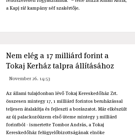
rendszeresen fogyasztaniuk” – tette hozzá Áman Attila,
a Kapj rá! kampány séf szakértője.
Nem elég a 17 milliárd forint a
Tokaj Kerház talpra állításához
November 26. 14:53
Az állami tulajdonban lévő Tokaj Kereskedőház Zrt.
összesen mintegy 17, 1 milliárd forintos beruházással
teljesen átalakítja és fejleszti a borászatot. Már elkészült
az új palackozóüzem első üteme mintegy 3 milliárd
forintból - ismertette Tombor András, a Tokaj
Kereskedőház felügyelőbizottságának elnöke