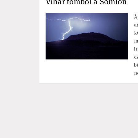
Vihar tombol a Somlón
Á
a
k
m
i
e
b
nő