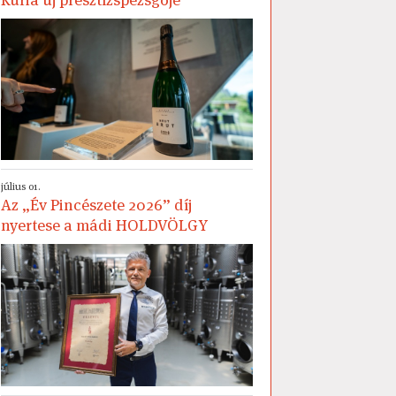
július 01.
Az „Év Pincészete 2026” díj
nyertese a mádi HOLDVÖLGY