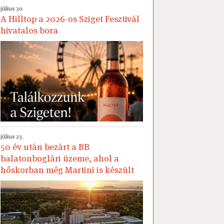
július 30.
A Hilltop a 2026-os Sziget Fesztivál
hivatalos bora
július 23.
50 év után bezárt a BB
balatonboglári üzeme, ahol a
hőskorban még Martini is készült