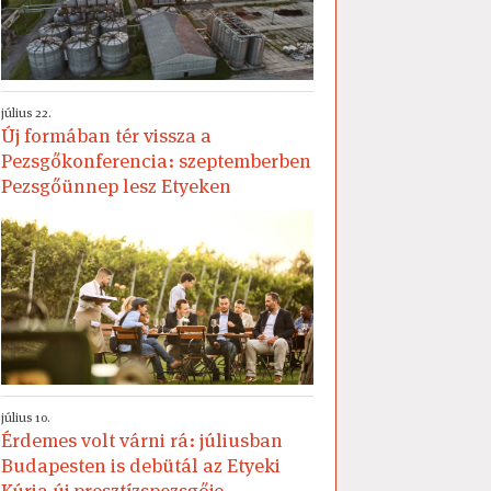
július 22.
Új formában tér vissza a
Pezsgőkonferencia: szeptemberben
Pezsgőünnep lesz Etyeken
július 10.
Érdemes volt várni rá: júliusban
Budapesten is debütál az Etyeki
Kúria új presztízspezsgője