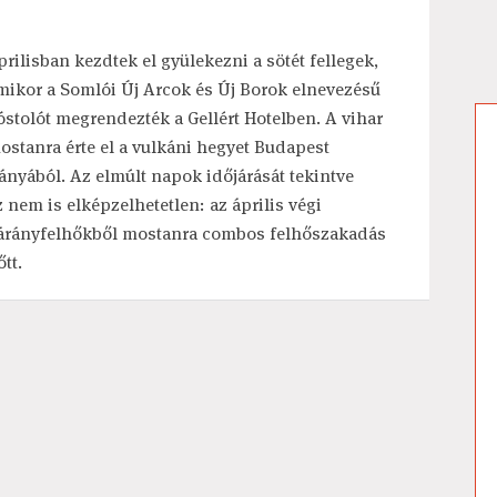
prilisban kezdtek el gyülekezni a sötét fellegek,
mikor a Somlói Új Arcok és Új Borok elnevezésű
óstolót megrendezték a Gellért Hotelben. A vihar
ostanra érte el a vulkáni hegyet Budapest
rányából. Az elmúlt napok időjárását tekintve
z nem is elképzelhetetlen: az április végi
árányfelhőkből mostanra combos felhőszakadás
tt.