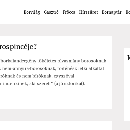
Borvilág
Gasztró
Fröccs
Hírszüret
Bornaptár
B
orospincéje?
 borkalandregény tökéletes olvasmány borosoknak
s nem-annyira-borosoknak, történész lelki alkattal
íróknak és nem bíróknak, egyszóval
mindenkinek, aki szereti” (a jó sztorikat).