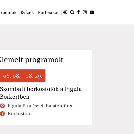
orpontok
Kvízek
Borlexikon
Kiemelt programok
08. 08. - 08. 29.
Szombati borkóstolók a Figula
Borkertben
Figula Pincészet, Balatonfüred
Borkóstoló