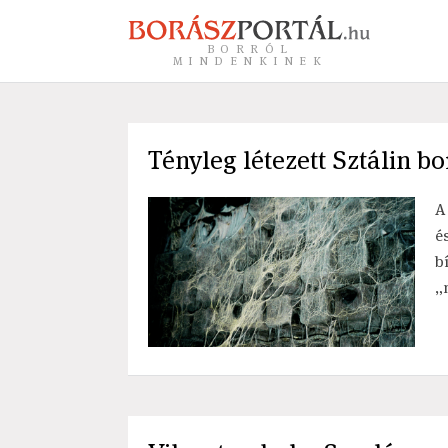
BORRÓL
MINDENKINEK
Tényleg létezett Sztálin b
A
é
b
„