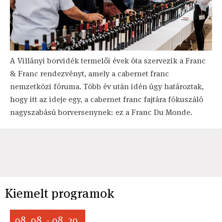
A Villányi borvidék termelői évek óta szervezik a Franc
& Franc rendezvényt, amely a cabernet franc
nemzetközi fóruma. Több év után idén úgy határoztak,
hogy itt az ideje egy, a cabernet franc fajtára fókuszáló
nagyszabású borversenynek: ez a Franc Du Monde.
Kiemelt programok
08. 08. - 08. 29.