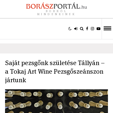
BORRÓL
MINDENKINEK
Saját pezsgőnk születése Tállyán –
a Tokaj Art Wine Pezsgőszeánszon
jártunk