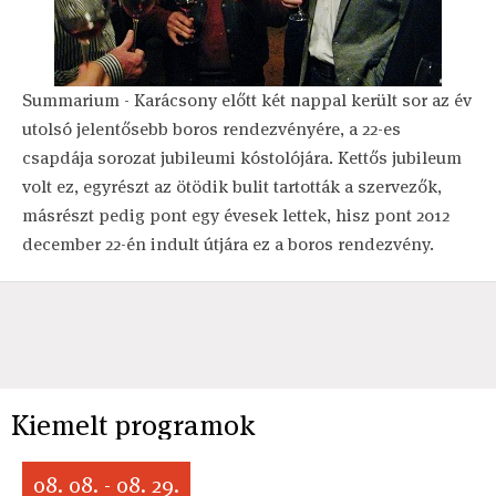
Summarium - Karácsony előtt két nappal került sor az év
utolsó jelentősebb boros rendezvényére, a 22-es
csapdája sorozat jubileumi kóstolójára. Kettős jubileum
volt ez, egyrészt az ötödik bulit tartották a szervezők,
másrészt pedig pont egy évesek lettek, hisz pont 2012
december 22-én indult útjára ez a boros rendezvény.
Kiemelt programok
08. 08. - 08. 29.