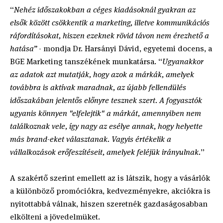
“
Nehéz időszakokban a céges kiadásoknál gyakran az
elsők között csökkentik a marketing, illetve kommunikációs
ráfordításokat, hiszen ezeknek rövid távon nem érezhető a
hatása”
- mondja Dr. Harsányi Dávid, egyetemi docens, a
BGE Marketing tanszékének munkatársa. “
Ugyanakkor
az adatok azt mutatják, hogy azok a márkák, amelyek
továbbra is aktívak maradnak, az újabb fellendülés
időszakában jelentős előnyre tesznek szert. A fogyasztók
ugyanis könnyen "elfelejtik" a márkát, amennyiben nem
találkoznak vele, így nagy az esélye annak, hogy helyette
más brand-eket választanak. Vagyis értékelik a
vállalkozások erőfeszítéseit, amelyek feléjük irányulnak.
”
A szakértő szerint emellett az is látszik, hogy a vásárlók
a különböző promóciókra, kedvezményekre, akciókra is
nyitottabbá válnak, hiszen szeretnék gazdaságosabban
elkölteni a jövedelmüket.