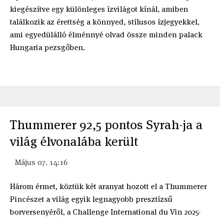
kiegészítve egy különleges ízvilágot kínál, amiben
találkozik az érettség a könnyed, stílusos ízjegyekkel,
ami egyedülálló élménnyé olvad össze minden palack
Hungaria pezsgőben.
Thummerer 92,5 pontos Syrah-ja a
világ élvonalába került
Május 07. 14:16
Három érmet, köztük két aranyat hozott el a Thummerer
Pincészet a világ egyik legnagyobb presztízsű
borversenyéről, a Challenge International du Vin 2025-