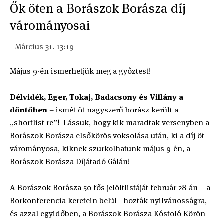
Ők öten a Borászok Borásza díj
várományosai
Március 31. 13:19
Május 9-én ismerhetjük meg a győztest!
Délvidék, Eger, Tokaj, Badacsony és Villány a
döntőben
– ismét öt nagyszerű borász került a
„shortlist-re”! Lássuk, hogy kik maradtak versenyben a
Borászok Borásza elsőkörös voksolása után, ki a díj öt
várományosa, kiknek szurkolhatunk május 9-én, a
Borászok Borásza Díjátadó Gálán!
A Borászok Borásza 50 fős jelöltlistáját február 28-án – a
Borkonferencia keretein belül - hozták nyilvánosságra,
és azzal egyidőben, a Borászok Borásza Kóstoló Körön