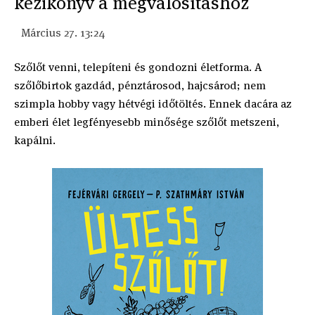
kézikönyv a megvalósításhoz
Március 27. 13:24
Szőlőt venni, telepíteni és gondozni életforma. A
szőlőbirtok gazdád, pénztárosod, hajcsárod; nem
szimpla hobby vagy hétvégi időtöltés. Ennek dacára az
emberi élet legfényesebb minősége szőlőt metszeni,
kapálni.