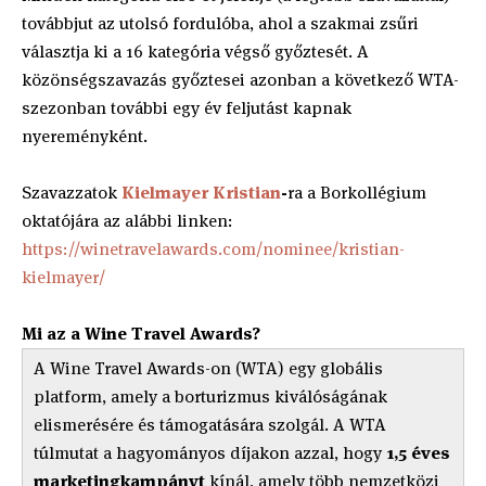
továbbjut az utolsó fordulóba, ahol a szakmai zsűri
választja ki a 16 kategória végső győztesét. A
közönségszavazás győztesei azonban a következő WTA-
szezonban további egy év feljutást kapnak
nyereményként.
Szavazzatok
Kielmayer Kristian
-
ra a Borkollégium
oktatójára az alábbi linken:
https://winetravelawards.com/nominee/kristian-
kielmayer/
Mi az a Wine Travel Awards?
A Wine Travel Awards-on (WTA) egy globális
platform, amely a borturizmus kiválóságának
elismerésére és támogatására szolgál. A WTA
túlmutat a hagyományos díjakon azzal, hogy
1,5 éves
marketingkampányt
kínál, amely több nemzetközi