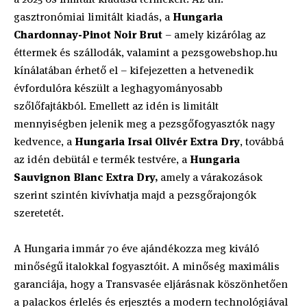
gasztronómiai limitált kiadás, a
Hungaria
Chardonnay-Pinot Noir Brut
– amely kizárólag az
éttermek és szállodák, valamint a pezsgowebshop.hu
kínálatában érhető el – kifejezetten a hetvenedik
évfordulóra készült a leghagyományosabb
szőlőfajtákból. Emellett az idén is limitált
mennyiségben jelenik meg a pezsgőfogyasztók nagy
kedvence, a
Hungaria Irsai Olivér Extra Dry
, továbbá
az idén debütál e termék testvére, a
Hungaria
Sauvignon Blanc Extra Dry,
amely a várakozások
szerint szintén kivívhatja majd a pezsgőrajongók
szeretetét.
A Hungaria immár 70 éve ajándékozza meg kiváló
minőségű italokkal fogyasztóit. A minőség maximális
garanciája, hogy a Transvasée eljárásnak köszönhetően
a palackos érlelés és erjesztés a modern technológiával