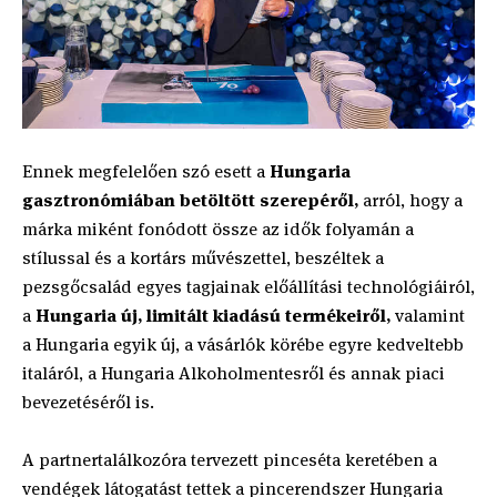
Ennek megfelelően szó esett a
Hungaria
gasztronómiában betöltött szerepéről,
arról, hogy a
márka miként fonódott össze az idők folyamán a
stílussal és a kortárs művészettel, beszéltek a
pezsgőcsalád egyes tagjainak előállítási technológiáiról,
a
Hungaria új, limitált kiadású termékeiről,
valamint
a Hungaria egyik új, a vásárlók körébe egyre kedveltebb
italáról, a Hungaria Alkoholmentesről és annak piaci
bevezetéséről is.
A partnertalálkozóra tervezett pinceséta keretében a
vendégek látogatást tettek a pincerendszer Hungaria