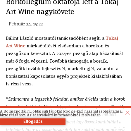
Borkollégium oktatója lett a Tokaj
Art Wine nagykövete
Február 24. 15:22
Bálint László mostantól tanácsadóként segíti a
Tokaj
Art Wine
márkaépítését elsősorban a borokon és
pezsgőkön keresztül. A 2024-es pezsgő alap házasítását
már ő fogja végezni. Továbbá támogatja a boraik,
pezsgőik tovább fejlesztését, marketingjét, valamint a
borászattal kapcsolatos egyéb projektek kialakításában
is részt vesz.
“
Számomra a legszebb feladat, amikor érlelés után a borok
házasításáról kell dönteni, figyelembe véve a pince stílusát,
A Borászportál.hu oldal süti fájlokat (cookie-kat) használ szolgáltatásai
a korábban kialakított brand-eket, és mindezek mellett
biztosításához. Az
adatvédelmi információkról
itt olvashat.
évről évre a lehetőségekhez képest úgy összekombinálni a
Elfogadás
tételeket, hogy az összeházasított bor sokkal jobb minőségű