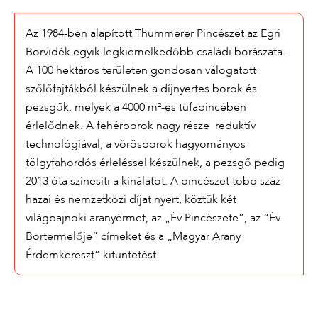
Az 1984-ben alapított Thummerer Pincészet az Egri
Borvidék egyik legkiemelkedőbb családi borászata.
A 100 hektáros területen gondosan válogatott
szőlőfajtákból készülnek a díjnyertes borok és
pezsgők, melyek a 4000 m²-es tufapincében
érlelődnek. A fehérborok nagy része reduktív
technológiával, a vörösborok hagyományos
tölgyfahordós érleléssel készülnek, a pezsgő pedig
2013 óta színesíti a kínálatot. A pincészet több száz
hazai és nemzetközi díjat nyert, köztük két
világbajnoki aranyérmet, az „Év Pincészete”, az “Év
Bortermelője” címeket és a „Magyar Arany
Érdemkereszt” kitüntetést.