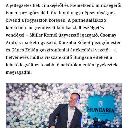
A jellegzetes kék címkéjéről és kiemelkedő minőségéről
ismert pezsgőcsalád töretlenül nagy népszerűségnek
örvend a fogyasztók körében. A partnertalálkozó
keretében megrendezett kerekasztalbeszélgetés
vendégei – Müller Kornél ügyvezető igazgató, Csomay
András marketingvezető, Koczuba Róbert pezsgőmester
és Gáncs Zoltán gasztronómiai értékesítési vezető, – a
hetvenéves múltra visszatekintő Hungaria értékeit a
lehető legváltozatosabb témakörök mentén igyekeztek
megragadni.