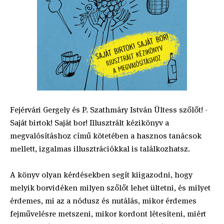
Fejérvári Gergely és P. Szathmáry István Ültess szőlőt! -
Saját birtok! Saját bor! Illusztrált kézikönyv a
megvalósításhoz című kötetében a hasznos tanácsok
mellett, izgalmas illusztrációkkal is találkozhatsz.
A könyv olyan kérdésekben segít kiigazodni, hogy
melyik borvidéken milyen szőlőt lehet ültetni, és milyet
érdemes, mi az a nódusz és nutálás, mikor érdemes
fejművelésre metszeni, mikor kordont létesíteni, miért