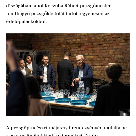
díszágában, ahol Koczuba Róbert pezsgőmester
rendhagyó pezsgőkóstolót tartott egyenesen az
érlelőpalackokból.
A pezsgőpincészet május 13-i rendezvényén mutatta be
a 2025-ös limitált kiadású termékeit. Az ún.