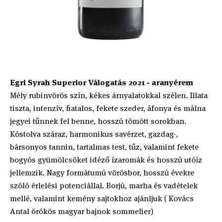
Egri Syrah Superior Válogatás 2021 - aranyérem
Mély rubinvörös szín, kékes árnyalatokkal szélen. Illata
tiszta, intenzív, fiatalos, fekete szeder, áfonya és málna
jegyei tűnnek fel benne, hosszú tömött sorokban.
Kóstolva száraz, harmonikus savérzet, gazdag-,
bársonyos tannin, tartalmas test, tűz, valamint fekete
bogyós gyümölcsöket idéző ízaromák és hosszú utóíz
jellemzik. Nagy formátumú vörösbor, hosszú évekre
szóló érlelési potenciállal. Borjú, marha és vadételek
mellé, valamint kemény sajtokhoz ajánljuk ( Kovács
Antal örökös magyar bajnok sommelier)