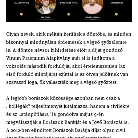
Olyan nevek, akik méltán kerültek a döntőbe, és minden
bizonnyal mindnyájan érdemesek a végső győzelemre
is. A döntős névsor kihirdetése előtt a díjat gondozó
Vinum Praemium Alapítvány már el is indította a
voksolás második fordulóját, ahol értelemszerűen (az
első forduló mintájára) ezúttal is az ötven jelöltnek van
szavazati joga, ők választják meg a végső győztest.
A legjobb borászok közössége azonban nem csak a
„kollégák” teljesítményét jutalmazza, hanem a civilekre
és az „utánpótlásra” is gondolva május 9-én
megválasztják a Borászok Barátját és a Jövő Borászát is.
A 2012-ben elindított Borászok Barátja díjat olyan civil