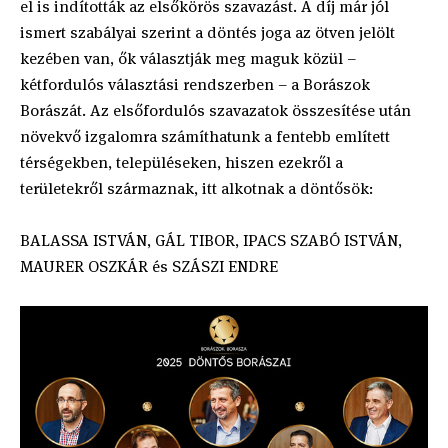
el is indították az elsőkörös szavazást. A díj már jól
ismert szabályai szerint a döntés joga az ötven jelölt
kezében van, ők választják meg maguk közül –
kétfordulós választási rendszerben – a Borászok
Borászát. Az elsőfordulós szavazatok összesítése után
növekvő izgalomra számíthatunk a fentebb említett
térségekben, településeken, hiszen ezekről a
területekről származnak, itt alkotnak a döntősök:
BALASSA ISTVÁN, GÁL TIBOR, IPACS SZABÓ ISTVÁN,
MAURER OSZKÁR és SZÁSZI ENDRE