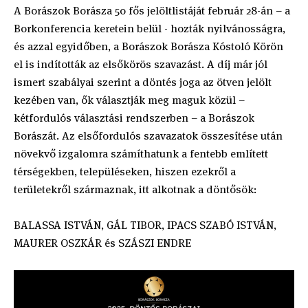
A Borászok Borásza 50 fős jelöltlistáját február 28-án – a
Borkonferencia keretein belül - hozták nyilvánosságra,
és azzal egyidőben, a Borászok Borásza Kóstoló Körön
el is indították az elsőkörös szavazást. A díj már jól
ismert szabályai szerint a döntés joga az ötven jelölt
kezében van, ők választják meg maguk közül –
kétfordulós választási rendszerben – a Borászok
Borászát. Az elsőfordulós szavazatok összesítése után
növekvő izgalomra számíthatunk a fentebb említett
térségekben, településeken, hiszen ezekről a
területekről származnak, itt alkotnak a döntősök:
BALASSA ISTVÁN, GÁL TIBOR, IPACS SZABÓ ISTVÁN,
MAURER OSZKÁR és SZÁSZI ENDRE