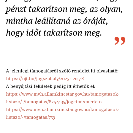
pénzt takarítson meg, az olyan,
mintha leállítaná az óráját,
hogy időt takarítson meg.
A jelenlegi támogatásról szóló rendelet itt olvasható:
https://njt.hu/jogszabaly/2025-1-20-7R
A benyújtási felületek pedig itt érhetők el:
https://www.mvh.allamkincstar.gov.hu/tamogatasok-
listazo/-/tamogatas/8244135/jogcimismerteto
https://www.mvh.allamkincstar.gov.hu/tamogatasok-
listazo/-/tamogatas/753