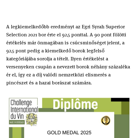
A legkiemelkedőbb eredményt az Egri Syrah Superior
Selection 2021 bor érte el 92,5 ponttal. A 90 pont fölötti
értékelés már önmagában is csúcsminőséget jelent, a
92,5 pont pedig a kiemelkedő borok legfelső
kategóriájába sorolja a tételt. Ilyen értékelést a
versenyeken csupán a nevezett borok néhány százaléka
ér el, így ez a díj valódi nemzetközi elismerés a
pincészet és a hazai borászat számára.