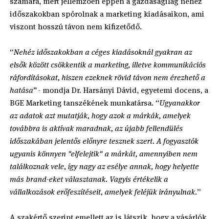
számára, mert jellemzően éppen a gazdaságilag nehéz
időszakokban spórolnak a marketing kiadásaikon, ami
viszont hosszú távon nem kifizetődő.
“
Nehéz időszakokban a céges kiadásoknál gyakran az
elsők között csökkentik a marketing, illetve kommunikációs
ráfordításokat, hiszen ezeknek rövid távon nem érezhető a
hatása”
- mondja Dr. Harsányi Dávid, egyetemi docens, a
BGE Marketing tanszékének munkatársa. “
Ugyanakkor
az adatok azt mutatják, hogy azok a márkák, amelyek
továbbra is aktívak maradnak, az újabb fellendülés
időszakában jelentős előnyre tesznek szert. A fogyasztók
ugyanis könnyen "elfelejtik" a márkát, amennyiben nem
találkoznak vele, így nagy az esélye annak, hogy helyette
más brand-eket választanak. Vagyis értékelik a
vállalkozások erőfeszítéseit, amelyek feléjük irányulnak.
”
A szakértő szerint emellett az is látszik, hogy a vásárlók