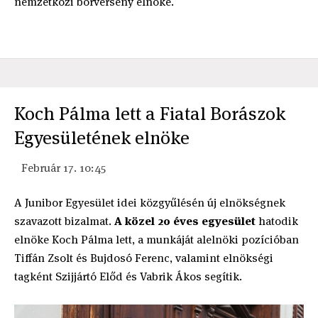
nemzetközi borverseny elnöke.
Koch Pálma lett a Fiatal Borászok
Egyesületének elnöke
Február 17. 10:45
A Junibor Egyesület idei közgyűlésén új elnökségnek
szavazott bizalmat.
A közel 20 éves egyesület
hatodik
elnöke Koch Pálma lett, a munkáját alelnöki pozícióban
Tiffán Zsolt és Bujdosó Ferenc, valamint elnökségi
tagként Szijjártó Előd és Vabrik Ákos segítik.