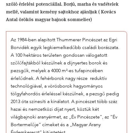
szóló érlelési potenciállal. Borjú, marha és vadételek
mellé, valamint kemény sajtokhoz ajánljuk ( Kovács
Antal örökös magyar bajnok sommelier)
Az 1984-ben alapított Thummerer Pincészet az Egri
Borvidék egyik legkiemelkedőbb családi borászata.
A 100 hektáros területen gondosan válogatott
szőlőfajtákból készülnek a díjnyertes borok és
pezsgők, melyek a 4000 m²-es tufapincében
érlelődnek. A fehérborok nagy része reduktív
technológiával, a vörösborok hagyományos
tölgyfahordós érleléssel készülnek, a pezsgő pedig
2013 óta színesíti a kínálatot. A pincészet több száz
hazai és nemzetközi díjat nyert, köztük két
világbajnoki aranyérmet, az „Év Pincészete”, az “Év
Bortermelője” címeket és a „Magyar Arany
Érdemkereszt” kitüntetést.