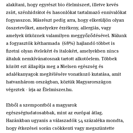
alakítani, hogy egyrészt bio élelmiszert, illetve kevés
zsírt, szénhidrátot és hasonlókat tartalmazó ennivalókat
fogyasszon. Másrészt pedig arra, hogy elkerüljön olyan
összetevőket, amelyekre érzékeny, allergiás, vagy
amelyek ütköznek valamilyen meggyőződésével. Nálunk
a fogyasztók kétharmada (68%) hajlandó többet is
fizetni olyan ételekért és italokért, amelyekben nincs
általuk nemkívánatosnak tartott alkotóelem. Többek
között ezt állapítja meg a Nielsen egészség és
adalékanyagok megítélésére vonatkozó kutatása, amit
hatvanhárom országban, köztük Magyarországon
végeztek - írja az Élelmiszer.hu.
Ebből a szempontból a magyarok
egészségtudatosabbak, mint az európai átlag.
Hazánkban ugyanis a válaszadók 54 százaléka mondta,
hogy étkezései során csökkenti vagy megszüntette