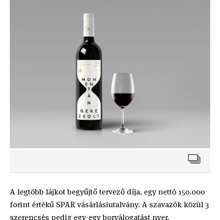
A legtöbb lájkot begyűjtő tervező díja, egy nettó 150.000
forint értékű SPAR vásárlásiutalvány. A szavazók közül 3
szerencsés pedig egy-egy borválogatást nyer.