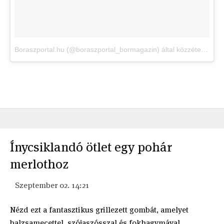
Boraszportal.hu (@boraszportal_bormagazin) által közzétett videó
Ínycsiklandó ötlet egy pohár
merlothoz
Szeptember 02. 14:21
Nézd ezt a fantasztikus grillezett gombát, amelyet
balzsamecettel, szójaszósszal és fokhagymával