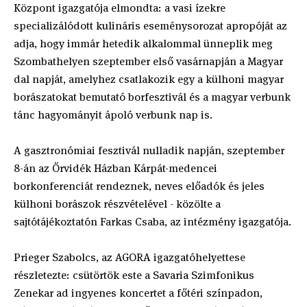
Központ igazgatója elmondta: a vasi ízekre
specializálódott kulináris eseménysorozat apropóját az
adja, hogy immár hetedik alkalommal ünneplik meg
Szombathelyen szeptember első vasárnapján a Magyar
dal napját, amelyhez csatlakozik egy a külhoni magyar
borászatokat bemutató borfesztivál és a magyar verbunk
tánc hagyományit ápoló verbunk nap is.
A gasztronómiai fesztivál nulladik napján, szeptember
8-án az Őrvidék Házban Kárpát-medencei
borkonferenciát rendeznek, neves előadók és jeles
külhoni borászok részvételével - közölte a
sajtótájékoztatón Farkas Csaba, az intézmény igazgatója.
Prieger Szabolcs, az AGORA igazgatóhelyettese
részletezte: csütörtök este a Savaria Szimfonikus
Zenekar ad ingyenes koncertet a főtéri színpadon,