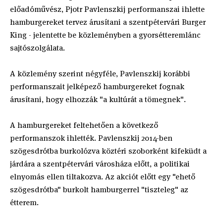
előadóművész, Pjotr Pavlenszkij performanszai ihlette
hamburgereket tervez árusítani a szentpétervári Burger
King - jelentette be közleményben a gyorsétteremlánc
sajtószolgálata.
A közlemény szerint négyféle, Pavlenszkij korábbi
performanszait jelképező hamburgereket fognak
árusítani, hogy elhozzák "a kultúrát a tömegnek".
A hamburgereket feltehetően a következő
performanszok ihlették. Pavlenszkij 2014-ben
szögesdrótba burkolózva köztéri szoborként kifeküdt a
járdára a szentpétervári városháza előtt, a politikai
elnyomás ellen tiltakozva. Az akciót előtt egy "ehető
szögesdrótba" burkolt hamburgerrel "tiszteleg" az
étterem.