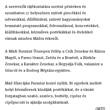
A szervezők tájékoztatása szerint pénteken és
szombaton 27 helyszínen nyitott pincékkel és
udvarokkal, dűlőtúrával, szüreti hagyományokat
bemutató programokkal, felvonulással, koncertekkel,
kiállításokkal, kézműves portékákkal és ételekkel
várnak minden Mádra érkezőt.
A Mádi Furmint Ünnepen fellép a Csík Zenekar és Rúzsa
Magdi, a Parno Graszt, Zséda és a Kvartett, a Bürkös
Zenekar, a Karakter Zenekar, a Hegyalja Folk, valamint a
Göncöl és a Bodrog Néptáncegyüttes.
Mád főutcáján Furmint korzó nyílik. Itt egyebek mellett
helyi kézművesek kínálják portékáikat, de a vásári
forgatagban szabó, szatócs, borbély, cipész és
cipőpucoló is ajánlja szolgáltatásait.
(MTI)