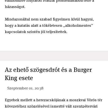
elkülönülve folytatott ivászat problémásabbá tette a
házasságot.
Mindazonáltal nem szabad figyelmen kívül hagyni,
hogy a kutatás alatt a tökéletesen „alkoholmentes”
kapcsolatok szintén jól teljesítettek.
Az ehető szögesdrót és a Burger
King esete
Szeptember 01. 20:38
Egyebek mellett a herezacskójának a moszkvai Vörös tér
kövezetéhez szögelésével ismertté vált szentpétervári