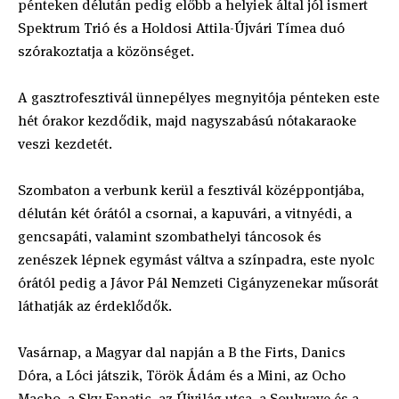
pénteken délután pedig előbb a helyiek által jól ismert
Spektrum Trió és a Holdosi Attila-Újvári Tímea duó
szórakoztatja a közönséget.
A gasztrofesztivál ünnepélyes megnyitója pénteken este
hét órakor kezdődik, majd nagyszabású nótakaraoke
veszi kezdetét.
Szombaton a verbunk kerül a fesztivál középpontjába,
délután két órától a csornai, a kapuvári, a vitnyédi, a
gencsapáti, valamint szombathelyi táncosok és
zenészek lépnek egymást váltva a színpadra, este nyolc
órától pedig a Jávor Pál Nemzeti Cigányzenekar műsorát
láthatják az érdeklődők.
Vasárnap, a Magyar dal napján a B the Firts, Danics
Dóra, a Lóci játszik, Török Ádám és a Mini, az Ocho
Macho, a Sky Fanatic, az Újvilág utca, a Soulwave és a