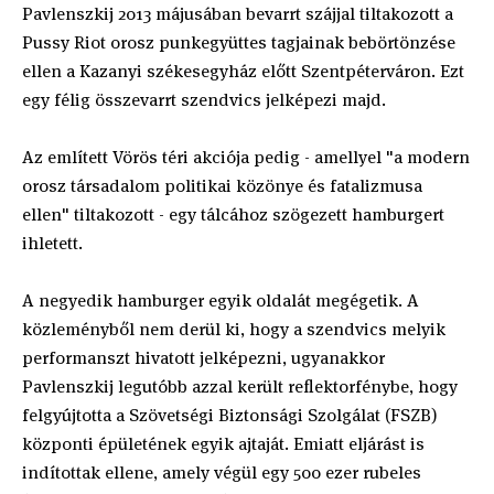
Pavlenszkij 2013 májusában bevarrt szájjal tiltakozott a
Pussy Riot orosz punkegyüttes tagjainak bebörtönzése
ellen a Kazanyi székesegyház előtt Szentpéterváron. Ezt
egy félig összevarrt szendvics jelképezi majd.
Az említett Vörös téri akciója pedig - amellyel "a modern
orosz társadalom politikai közönye és fatalizmusa
ellen" tiltakozott - egy tálcához szögezett hamburgert
ihletett.
A negyedik hamburger egyik oldalát megégetik. A
közleményből nem derül ki, hogy a szendvics melyik
performanszt hivatott jelképezni, ugyanakkor
Pavlenszkij legutóbb azzal került reflektorfénybe, hogy
felgyújtotta a Szövetségi Biztonsági Szolgálat (FSZB)
központi épületének egyik ajtaját. Emiatt eljárást is
indítottak ellene, amely végül egy 500 ezer rubeles