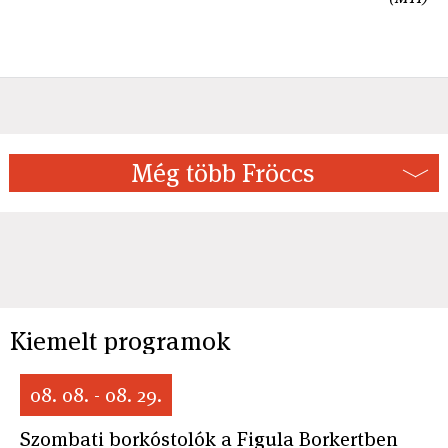
Még több Fröccs
Kiemelt programok
08. 08. - 08. 29.
Szombati borkóstolók a Figula Borkertben