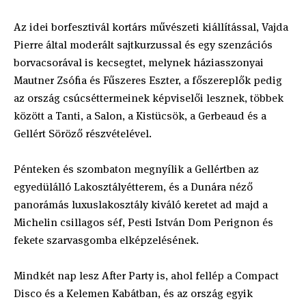
Az idei borfesztivál kortárs művészeti kiállítással, Vajda
Pierre által moderált sajtkurzussal és egy szenzációs
borvacsorával is kecsegtet, melynek háziasszonyai
Mautner Zsófia és Fűszeres Eszter, a főszereplők pedig
az ország csúcséttermeinek képviselői lesznek, többek
között a Tanti, a Salon, a Kistücsök, a Gerbeaud és a
Gellért Söröző részvételével.
Pénteken és szombaton megnyílik a Gellértben az
egyedülálló Lakosztályétterem, és a Dunára néző
panorámás luxuslakosztály kiváló keretet ad majd a
Michelin csillagos séf, Pesti István Dom Perignon és
fekete szarvasgomba elképzelésének.
Mindkét nap lesz After Party is, ahol fellép a Compact
Disco és a Kelemen Kabátban, és az ország egyik