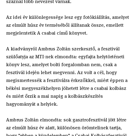
száznál több nevezést várnak.
Az idei év különlegessége lesz egy fotókiállítás, amelyet
az elmúlt húsz év terméséből állítanak össze, emellett
megjelentetik A csabai című könyvet.
A kiadványról Ambrus Zoltán szerkesztő, a fesztivál
szülőatyja az MTI-nek elmondta: egyfajta helytörténeti
könyv lesz, amelyet bolti forgalomban nem, csak a
fesztivál idején lehet megvenni. Az volt a cél, hogy
megismertessék a fesztiválra érkezőkkel, miért éppen a
békési megyeszékhelyen jöhetett létre a csabai kolbász
és miért őrzik a mai napig a kolbászkészítés
hagyományát a helyiek.
Ambrus Zoltán elmondta: sok gasztrofesztivál jött létre
az elmúlt húsz év alatt, különösen örömtelinek tartja,
hogy "ebben a küzdelemben" a Csabai Kolbászfesztivál