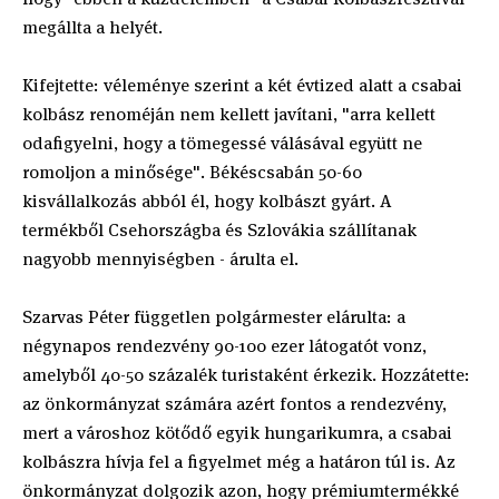
megállta a helyét.
Kifejtette: véleménye szerint a két évtized alatt a csabai
kolbász renoméján nem kellett javítani, "arra kellett
odafigyelni, hogy a tömegessé válásával együtt ne
romoljon a minősége". Békéscsabán 50-60
kisvállalkozás abból él, hogy kolbászt gyárt. A
termékből Csehországba és Szlovákia szállítanak
nagyobb mennyiségben - árulta el.
Szarvas Péter független polgármester elárulta: a
négynapos rendezvény 90-100 ezer látogatót vonz,
amelyből 40-50 százalék turistaként érkezik. Hozzátette:
az önkormányzat számára azért fontos a rendezvény,
mert a városhoz kötődő egyik hungarikumra, a csabai
kolbászra hívja fel a figyelmet még a határon túl is. Az
önkormányzat dolgozik azon, hogy prémiumtermékké