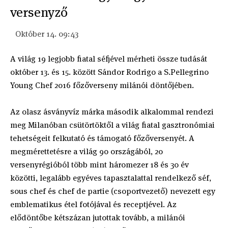
versenyző
Október 14. 09:43
A világ 19 legjobb fiatal séfjével mérheti össze tudását
október 13. és 15. között Sándor Rodrigo a S.Pellegrino
Young Chef 2016 főzőverseny milánói döntőjében.
Az olasz ásványvíz márka második alkalommal rendezi
meg Milanóban csütörtöktől a világ fiatal gasztronómiai
tehetségeit felkutató és támogató főzőversenyét. A
megmérettetésre a világ 90 országából, 20
versenyrégióból több mint háromezer 18 és 30 év
közötti, legalább egyéves tapasztalattal rendelkező séf,
sous chef és chef de partie (csoportvezető) nevezett egy
emblematikus étel fotójával és receptjével. Az
elődöntőbe kétszázan jutottak tovább, a milánói