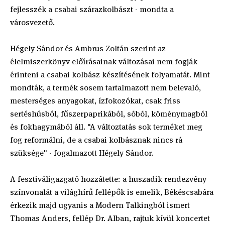
fejlesszék a csabai szárazkolbászt - mondta a
városvezető.
Hégely Sándor és Ambrus Zoltán szerint az
élelmiszerkönyv előírásainak változásai nem fogják
érinteni a csabai kolbász készítésének folyamatát. Mint
mondták, a termék sosem tartalmazott nem belevaló,
mesterséges anyagokat, ízfokozókat, csak friss
sertéshúsból, fűszerpaprikából, sóból, köménymagból
és fokhagymából áll. "A változtatás sok terméket meg
fog reformálni, de a csabai kolbásznak nincs rá
szüksége" - fogalmazott Hégely Sándor.
A fesztiváligazgató hozzátette: a huszadik rendezvény
színvonalát a világhírű fellépők is emelik, Békéscsabára
érkezik majd ugyanis a Modern Talkingból ismert
Thomas Anders, fellép Dr. Alban, rajtuk kívül koncertet