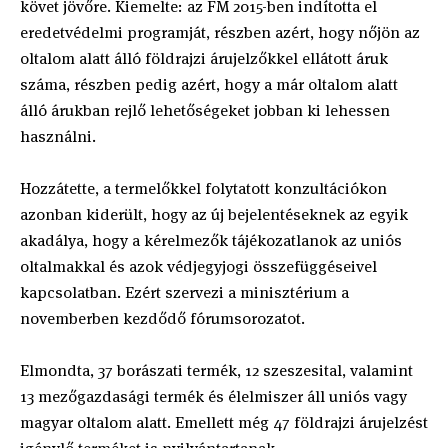
követ jövőre. Kiemelte: az FM 2015-ben indította el
eredetvédelmi programját, részben azért, hogy nőjön az
oltalom alatt álló földrajzi árujelzőkkel ellátott áruk
száma, részben pedig azért, hogy a már oltalom alatt
álló árukban rejlő lehetőségeket jobban ki lehessen
használni.
Hozzátette, a termelőkkel folytatott konzultációkon
azonban kiderült, hogy az új bejelentéseknek az egyik
akadálya, hogy a kérelmezők tájékozatlanok az uniós
oltalmakkal és azok védjegyjogi összefüggéseivel
kapcsolatban. Ezért szervezi a minisztérium a
novemberben kezdődő fórumsorozatot.
Elmondta, 37 borászati termék, 12 szeszesital, valamint
13 mezőgazdasági termék és élelmiszer áll uniós vagy
magyar oltalom alatt. Emellett még 47 földrajzi árujelzést