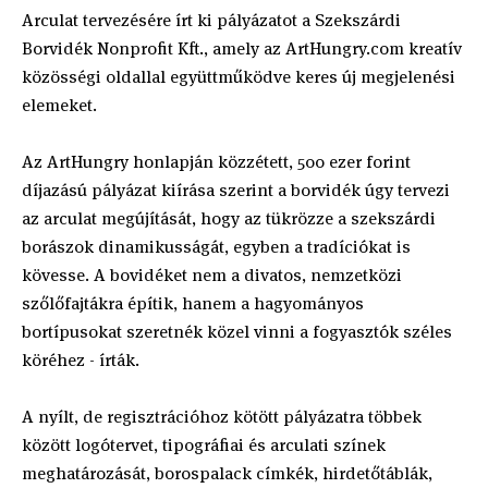
Arculat tervezésére írt ki pályázatot a Szekszárdi
Borvidék Nonprofit Kft., amely az ArtHungry.com kreatív
közösségi oldallal együttműködve keres új megjelenési
elemeket.
Az ArtHungry honlapján közzétett, 500 ezer forint
díjazású pályázat kiírása szerint a borvidék úgy tervezi
az arculat megújítását, hogy az tükrözze a szekszárdi
borászok dinamikusságát, egyben a tradíciókat is
kövesse. A bovidéket nem a divatos, nemzetközi
szőlőfajtákra építik, hanem a hagyományos
bortípusokat szeretnék közel vinni a fogyasztók széles
köréhez - írták.
A nyílt, de regisztrációhoz kötött pályázatra többek
között logótervet, tipográfiai és arculati színek
meghatározását, borospalack címkék, hirdetőtáblák,