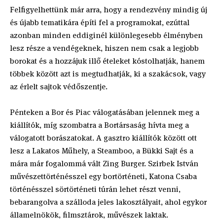
Felfigyelhettünk már arra, hogy a rendezvény mindig új
és újabb tematikára építi fel a programokat, ezúttal
azonban minden eddiginél különlegesebb élményben
lesz része a vendégeknek, hiszen nem csak a legjobb
borokat és a hozzájuk illő ételeket kóstolhatják, hanem
többek között azt is megtudhatják, ki a szakácsok, vagy
az érlelt sajtok védőszentje.
Pénteken a Bor és Piac válogatásában jelennek meg a
kiállítók, míg szombatra a Bortársaság hívta meg a
válogatott borászatokat. A gasztro kiállítók között ott
lesz a Lakatos Műhely, a Steamboo, a Bükki Sajt és a
mára már fogalommá vált Zing Burger. Szirbek István
művészettörténésszel egy bortörténeti, Katona Csaba
történésszel sörtörténeti túrán lehet részt venni,
bebarangolva a szálloda jeles lakosztályait, ahol egykor
államelnökök, filmsztárok, művészek laktak.