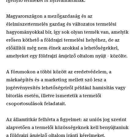
igénylő terméket is nyilvántartanak.
Magyarországon a mezőgazdaság és az
élelmiszertermelés gazdag és változatos termelési
hagyományokkal bír, így sok olyan termék van, amelyik
erősen köthető a földrajzi termelési helyéhez, de az
előállítói még nem élnek azokkal a lehetőségekkel,
amelyeket egy földrajzi árujelző oltalom nyújt - közölte.
A fórumokon a többi között az eredetvédelem, a
márkaépítés és a marketing mellett szó lesz a
jogérvényesítés lehetőségeiről például hamisítás vagy
bitorlás esetén, illetve ismertetik a termelői
csoportosulások feladatait.
Az államtitkár felhívta a figyelmet: az uniós jog szerint
alapvetően a termelői közösségeknek kell benyújtaniuk
a földrajzi árujelző oltalom iránti kérelmeket.