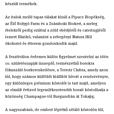
készült termékek.
Az italok mellé tapas tálakat kínál a Pipacs Biopékség,
az Élő Bolygó Farm és a Zsámboki Biokert, a meleg
ételekről pedig ezúttal a zöld ebédjéről és cateringjéről
ismert Házikó, valamint a zebegényi Natura Hill
ökohotel és étterem gondoskodik majd.
A fesztiválon érdemes külön figyelmet szentelni az idén
10. születésnapját ünneplő, természethű borokra
fókuszáló borkereskedésre, a Terroir Clubra, amely azon
túl, hogy számos külföldi kiállítót hívott a rendezvényre,
egy különleges prémium kóstolót is tart majd, amelyen
az elmúlt évtized legemlékezetesebb borait kóstolhatja a
közönség Champagne-tól Burgundián át Tokajig.
A nagyszabású, de emberi léptékű sétáló kóstolón túl,