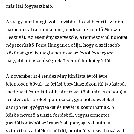
más ital fogyasztható.
Az vagy, amit megiszol - továbbra is ezt hirdeti az idén
harmadik alkalommal megrendezésre kerülő Mitiszol
Fesztivál. Az esemény szervezője, a természethű borokat
népszerűsítő Terra Hungarica célja, hogy a szélesebb
közönséggel is megismertesse az évről évre egyre
nagyobb népszerűségnek örvendő borkategóriát.
A november 12-i rendezvény kínálata évről évre
jelentősen bővül: az óriási borválasztékon túl (30 kárpát-
medencei és 10 külföldi pincészet több mint 120 bora) a
résztvevők söröket, pálinkákat, gyümölcsleveleket,
szörpöket, gyógyteákat és kávét is kóstolhatnak. A
közös nevező a tiszta forrásból, vegyszermentes
gazdálkodásból származó alapanyag, valamint a
szintetikus adalékok nélkül, minimális beavatkozással