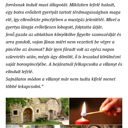
forrásnak indult must állapotát. Miközben lefelé haladt,
egy botra erősített gyertyát tartott térdmagasságban maga
elé, így ellenőrizte pincéjében a mustgáz jelenlétét. Mivel a
gyertya lángja erőteljesen lobogott, folytatta útját.
Jenő gazda az ablakban könyökölve figyelte szomszédját és
arra gondolt, vajon János miért nem vezetteti be végre a
pincébe az áramot? Bár igen fáradt volt az egész napos
szüretelés után, mégis úgy döntött, ő is leszalad körülnézni
saját borospincéjébe. A bejáratnál felkapcsolta a villanyt és
elindult lefelé.
Sajnálatos módon a villanyt már nem tudta kifelé menet
többé lekapcsolni.”