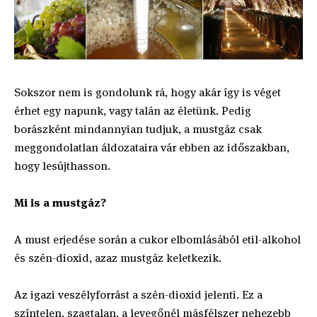
Sokszor nem is gondolunk rá, hogy akár így is véget
érhet egy napunk, vagy talán az életünk. Pedig
borászként mindannyian tudjuk, a mustgáz csak
meggondolatlan áldozataira vár ebben az időszakban,
hogy lesújthasson.
Mi is a mustgáz?
A must erjedése során a cukor elbomlásából etil-alkohol
és szén-dioxid, azaz mustgáz keletkezik.
Az igazi veszélyforrást a szén-dioxid jelenti. Ez a
színtelen, szagtalan, a levegőnél másfélszer nehezebb