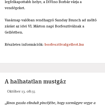
legfelkapottabb helye, a DiVino Borbár várja a
vendégeket.
Vasárnap valóban rendhagyó Sunday Brunch ad méltó
zárást az idei VI. Márton napi Borfesztiválnak a
Gellértben.
Részletes információk:
borfesztivalgellert.hu
A halhatatlan mustgáz
Október 13. 08:55
„János gazda elindult pincéjébe, hogy szemügyre vegye a