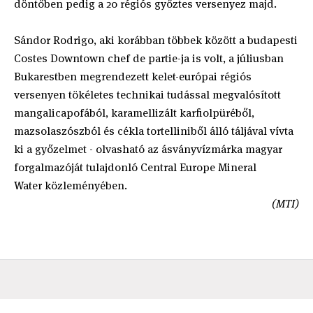
döntőben pedig a 20 régiós győztes versenyez majd.
Sándor Rodrigo, aki korábban többek között a budapesti
Costes Downtown chef de partie-ja is volt, a júliusban
Bukarestben megrendezett kelet-európai régiós
versenyen tökéletes technikai tudással megvalósított
mangalicapofából, karamellizált karfiolpüréből,
mazsolaszószból és cékla tortelliniből álló táljával vívta
ki a győzelmet - olvasható az ásványvízmárka magyar
forgalmazóját tulajdonló Central Europe Mineral
Water közleményében.
(MTI)