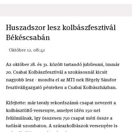
Huszadszor lesz kolbászfesztivál
Békéscsabán
Október 12. 08:42
Az október 28. és 31. között tartandó jubileumi, immár
20. Csabai Kolbászfesztivál a szokásosnál kicsit
nagyobb lesz - mondta el az MTI-nek Hégely Sándor
fesztiváligazgató pénteken a Csabai Kolbászházban.
Kifejtette: már tavaly rekordszámú csapat nevezett a
kolbásztöltő-versenyre, amelyet idén 150-nel
felülmúlnak, így összesen 750 csapat méri össze a
tudását szombaton. A szárazkolbászok versenyére is