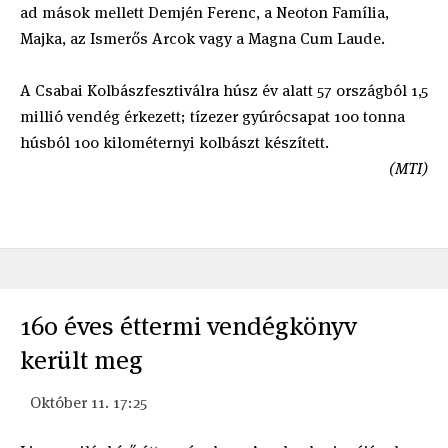
ad mások mellett Demjén Ferenc, a Neoton Família,
Majka, az Ismerős Arcok vagy a Magna Cum Laude.
A Csabai Kolbászfesztiválra húsz év alatt 57 országból 1,5
millió vendég érkezett; tízezer gyúrócsapat 100 tonna
húsból 100 kilométernyi kolbászt készített.
(MTI)
160 éves éttermi vendégkönyv
került meg
Október 11. 17:25