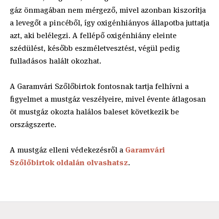
gáz önmagában nem mérgező, mivel azonban kiszorítja
a levegőt a pincéből, így oxigénhiányos állapotba juttatja
azt, aki belélegzi. A fellépő oxigénhiány eleinte
szédülést, később eszméletvesztést, végül pedig
fulladásos halált okozhat.
A Garamvári Szőlőbirtok fontosnak tartja felhívni a
figyelmet a mustgáz veszélyeire, mivel évente átlagosan
öt mustgáz okozta halálos baleset következik be
országszerte.
A mustgáz elleni védekezésről a
Garamvári
Szőlőbirtok oldalán olvashatsz
.