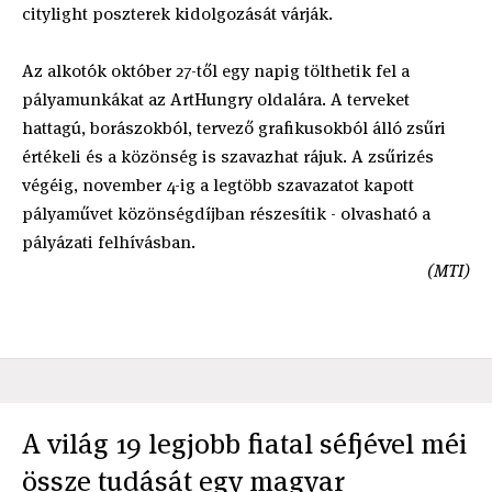
citylight poszterek kidolgozását várják.
Az alkotók október 27-től egy napig tölthetik fel a
pályamunkákat az ArtHungry oldalára. A terveket
hattagú, borászokból, tervező grafikusokból álló zsűri
értékeli és a közönség is szavazhat rájuk. A zsűrizés
végéig, november 4-ig a legtöbb szavazatot kapott
pályaművet közönségdíjban részesítik - olvasható a
pályázati felhívásban.
(MTI)
A világ 19 legjobb fiatal séfjével méi
össze tudását egy magyar