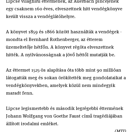
Lipcse világhírű éttermének, az Auerbach pincéjének
egy csaknem 160 éves, elveszettnek hitt vendégkönyve
került vissza a vendéglátóhelyre.
A könyvet 1859 és 1866 között használták a vendégek -
mondta el Bernhard Rothenberger, az étterem
üzemeltetője hétfőn. A könyvet régóta elveszettnek
hitték. A nyilvánosságnak a jövő héttől mutatják be.
Az éttermet 1525-ös alapítása óta több mint 90 millióan
látogatták meg és sokan örökítették meg gondolataikat a
vendégkönyvekben, amelyek közül nem mindegyik
maradt fenn.
Lipcse legismertebb és második legrégebbi éttermének
Johann Wolfgang von Goethe Faust című tragédiájában
állított irodalmi emléket.
(MTI)