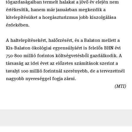
tógazdaságaiban termelt halakat a jövő év elején nem
értékesítik, hanem már januárban megkezdik a
kitelepítésüket a horgászturizmus jobb kiszolgálása
érdekében.
A haltelepítésekért, halőrzésért, és a Balaton mellett a
Kis-Balaton ökológiai egyensúlyáért is felelős BHN évi
750-800 millió forintos költségvetésből gazdálkodik. A
társaság az idei évet az előzetes számítások szerint a
tavalyi 100 millió forintnál szerényebb, de a tervezettnél
nagyobb nyereséggel fogja zárni.
(MTI)