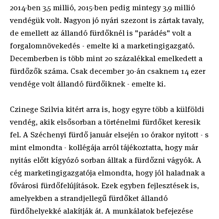
2014-ben 3,5 millió, 2015-ben pedig mintegy 3,9 millió
vendégük volt. Nagyon jó nyári szezont is zártak tavaly,
de emellett az állandó fürdőknél is "parádés" volt a
forgalomnövekedés - emelte ki a marketingigazgató.
Decemberben is több mint 20 százalékkal emelkedett a
fürdőzők száma. Csak december 30-án csaknem 14 ezer
vendége volt állandó fürdőiknek - emelte ki.
Czinege Szilvia kitért arra is, hogy egyre több a külföldi
vendég, akik elsősorban a történelmi fürdőket keresik
fel. A Széchenyi fürdő január elsején 10 órakor nyitott - s
mint elmondta - kollégája arról tájékoztatta, hogy már
nyitás előtt kígyózó sorban álltak a fürdőzni vágyók. A
cég marketingigazgatója elmondta, hogy jól haladnak a
fővárosi fürdőfelújítások. Ezek egyben fejlesztések is,
amelyekben a strandjellegű fürdőket állandó
fürdőhelyekké alakítják át. A munkálatok befejezése