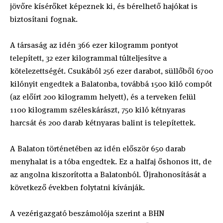
jövőre kísérőket képeznek ki, és bérelhető hajókat is
biztosítani fognak.
A társaság az idén 366 ezer kilogramm pontyot
telepített, 32 ezer kilogrammal túlteljesítve a
kötelezettségét. Csukából 256 ezer darabot, süllőből 6700
kilónyit engedtek a Balatonba, továbbá 1500 kiló compót
(az előírt 200 kilogramm helyett), és a terveken felül
1100 kilogramm széleskárászt, 750 kiló kétnyaras
harcsát és 200 darab kétnyaras balint is telepítettek.
A Balaton történetében az idén először 650 darab
menyhalat is a tóba engedtek. Ez a halfaj őshonos itt, de
az angolna kiszorította a Balatonból. Újrahonosítását a
következő években folytatni kívánják.
A vezérigazgató beszámolója szerint a BHN