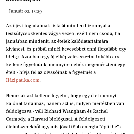
Január 02. 15:29
Az újévi fogadalmak listáját minden bizonnyal a
testsúlycsökkentés vágya vezeti, ezért nem csoda, ha
januárban mindenki az ételek kalóriatartalmára
kíváncsi, és próbál minél kevesebbet enni (legalább egy
ideig). Azonban egy új elképzelés szerint inkább arra
kellene figyelnünk, mennyire nehéz megemészteni egy
ételt - hívja fel az olvasóinak a figyelmét a
Házipatika.com
.
Nemcsak azt kellene figyelni, hogy egy étel mennyi
kalóriát tartalmaz, hanem azt is, milyen mértékben van
feldolgozva - véli Richard Wrangham és Rachel
Carmody, a Harvard biológusai. A feldolgozott
élelmiszerekből ugyanis jóval több energia "épül be" a