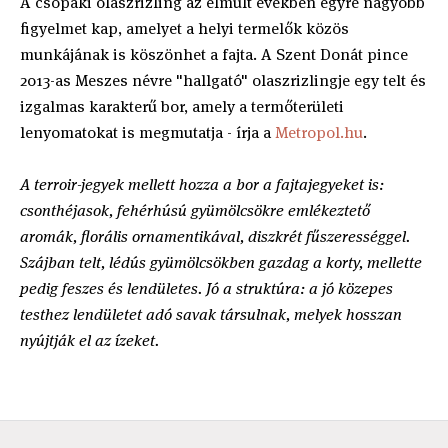
A csopaki olaszrizling az elmúlt években egyre nagyobb
figyelmet kap, amelyet a helyi termelők közös
munkájának is köszönhet a fajta. A Szent Donát pince
2013-as Meszes névre "hallgató" olaszrizlingje egy telt és
izgalmas karakterű bor, amely a termőterületi
lenyomatokat is megmutatja - írja a
Metropol.hu
.
A terroir-jegyek mellett hozza a bor a fajtajegyeket is:
csonthéjasok, fehérhúsú gyümölcsökre emlékeztető
aromák, florális ornamentikával, diszkrét fűszerességgel.
Szájban telt, lédús gyümölcsökben gazdag a korty, mellette
pedig feszes és lendületes. Jó a struktúra: a jó közepes
testhez lendületet adó savak társulnak, melyek hosszan
nyújtják el az ízeket.