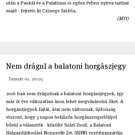
után a Paskál és a Palatinus is egész évben nyitva tarthat
majd - fejtette ki Czinege Szilvia.
(MTI)
Nem drágul a balatoni horgászjegy
Január 01. 20:05
2016-ban sem drágulnak a balatoni horgászjegyek, így
már öt éve változatlan áron lehet megvásárolni őket. A
horgászjegyek fajtái, árai nem változnak, újdonság
viszont, hogy 3 napos behúzós horgászengedéllyel
bővül a választék - közölte Szári Zsolt, a Balatoni
Halgazdálkodási Nonprofit Zrt. (BHN) vezérigazgatója.