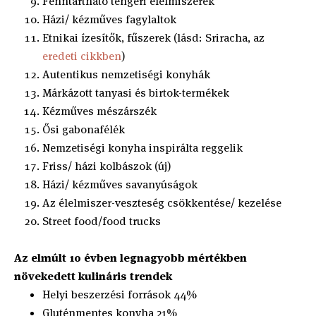
Fenntartható tengeri élelmiszerek
Házi/ kézműves fagylaltok
Etnikai ízesítők, fűszerek (lásd: Sriracha, az
eredeti cikkben
)
Autentikus nemzetiségi konyhák
Márkázott tanyasi és birtok-termékek
Kézműves mészárszék
Ősi gabonafélék
Nemzetiségi konyha inspirálta reggelik
Friss/ házi kolbászok (új)
Házi/ kézműves savanyúságok
Az élelmiszer-veszteség csökkentése/ kezelése
Street food/food trucks
Az elmúlt 10 évben legnagyobb mértékben
növekedett kulináris trendek
Helyi beszerzési források 44%
Gluténmentes konyha 21%