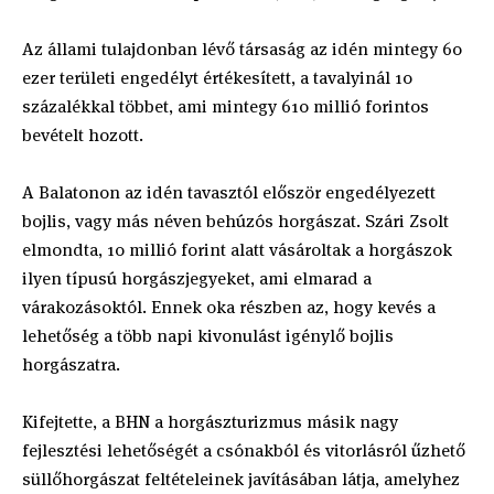
Az állami tulajdonban lévő társaság az idén mintegy 60
ezer területi engedélyt értékesített, a tavalyinál 10
százalékkal többet, ami mintegy 610 millió forintos
bevételt hozott.
A Balatonon az idén tavasztól először engedélyezett
bojlis, vagy más néven behúzós horgászat. Szári Zsolt
elmondta, 10 millió forint alatt vásároltak a horgászok
ilyen típusú horgászjegyeket, ami elmarad a
várakozásoktól. Ennek oka részben az, hogy kevés a
lehetőség a több napi kivonulást igénylő bojlis
horgászatra.
Kifejtette, a BHN a horgászturizmus másik nagy
fejlesztési lehetőségét a csónakból és vitorlásról űzhető
süllőhorgászat feltételeinek javításában látja, amelyhez