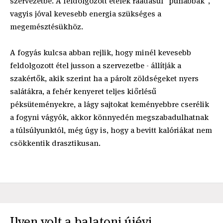
szervezetbe. A feldolgozott ételek ráadásul "puhábbak",
vagyis jóval kevesebb energia szükséges a
megemésztésükhöz.
A fogyás kulcsa abban rejlik, hogy minél kevesebb
feldolgozott étel jusson a szervezetbe - állítják a
szakértők, akik szerint ha a párolt zöldségeket nyers
salátákra, a fehér kenyeret teljes kiőrlésű
péksüteményekre, a lágy sajtokat keményebbre cserélik
a fogyni vágyók, akkor könnyedén megszabadulhatnak
a túlsúlyunktól, még úgy is, hogy a bevitt kalóriákat nem
csökkentik drasztikusan.
Ilyen volt a balatoni újévi