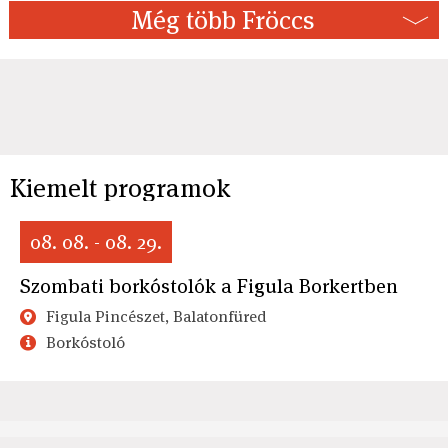
Még több Fröccs
Kiemelt programok
08. 08. - 08. 29.
Szombati borkóstolók a Figula Borkertben
Figula Pincészet, Balatonfüred
Borkóstoló