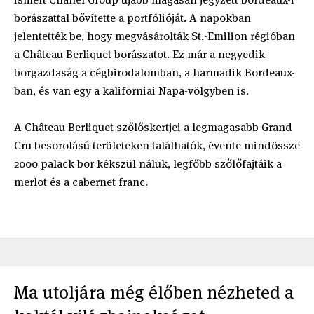
borászattal bővítette a portfólióját. A napokban
jelentették be, hogy megvásárolták St.-Emilion régióban
a Château Berliquet borászatot. Ez már a negyedik
borgazdaság a cégbirodalomban, a harmadik Bordeaux-
ban, és van egy a kaliforniai Napa-völgyben is.
A Château Berliquet szőlőskertjei a legmagasabb Grand
Cru besorolású területeken találhatók, évente mindössze
2000 palack bor kékszül náluk, legfőbb szőlőfajtáik a
merlot és a cabernet franc.
Ma utoljára még élőben nézheted a