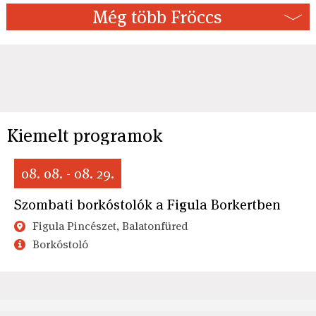
Még több Fröccs
Kiemelt programok
08. 08. - 08. 29.
Szombati borkóstolók a Figula Borkertben
Figula Pincészet, Balatonfüred
Borkóstoló