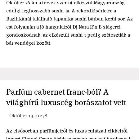
Október 26-án a tervek szerint elkészül Magyarország
eddigi leghosszabb sushi-ja. A rekordkísérletre a
Bazilikánál található Japanika sushi bárban kerül sor. Az
est folyamán a jó hangulatról Dj Nara R'n'B slágerei
gondoskodnak, az elkészült sushi-t pedig szétosztják a
bár vendégei között.
Parfüm cabernet franc-ból? A
világhírű luxuscég borászatot vett
Október 19. 10:38
Az elsősorban parfümjeiről és luxus ruházati cikkeiről
ismert Chanel Group újabb magasan jegyzett bordeaux-i