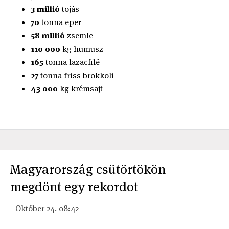
3 millió
tojás
70
tonna eper
58 millió
zsemle
110 000
kg humusz
165
tonna lazacfilé
27
tonna friss brokkoli
43 000
kg krémsajt
Magyarország csütörtökön
megdönt egy rekordot
Október 24. 08:42