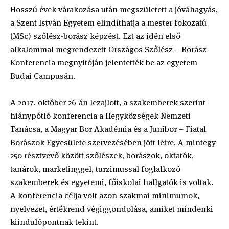
Hosszú évek várakozása után megszületett a jóváhagyás,
a Szent István Egyetem elindíthatja a mester fokozatú
(MSc) szőlész-borász képzést. Ezt az idén első
alkalommal megrendezett Országos Szőlész – Borász
Konferencia megnyitóján jelentették be az egyetem
Budai Campusán.
A 2017. október 26-án lezajlott, a szakemberek szerint
hiánypótló konferencia a Hegyközségek Nemzeti
Tanácsa, a Magyar Bor Akadémia és a Junibor – Fiatal
Borászok Egyesülete szervezésében jött létre. A mintegy
250 résztvevő között szőlészek, borászok, oktatók,
tanárok, marketinggel, turzimussal foglalkozó
szakemberek és egyetemi, főiskolai hallgatók is voltak.
A konferencia célja volt azon szakmai minimumok,
nyelvezet, értékrend végiggondolása, amiket mindenki
kiindulópontnak tekint.