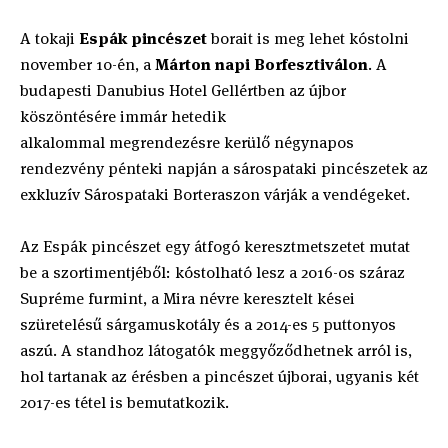
A tokaji
Espák pincészet
borait is meg lehet kóstolni
november 10-én, a
Márton napi Borfesztiválon
. A
budapesti Danubius Hotel Gellértben az újbor
köszöntésére immár hetedik
alkalommal megrendezésre kerülő négynapos
rendezvény pénteki napján a sárospataki pincészetek az
exkluzív Sárospataki Borteraszon várják a vendégeket.
Az Espák pincészet egy átfogó keresztmetszetet mutat
be a szortimentjéből: kóstolható lesz a 2016-os száraz
Supréme furmint, a Mira névre keresztelt kései
szüretelésű sárgamuskotály és a 2014-es 5 puttonyos
aszú. A standhoz látogatók meggyőződhetnek arról is,
hol tartanak az érésben a pincészet újborai, ugyanis két
2017-es tétel is bemutatkozik.