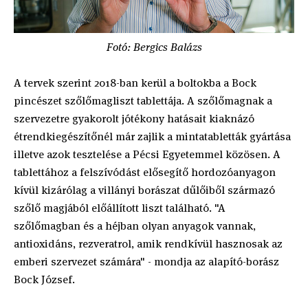
Fotó: Bergics Balázs
A tervek szerint 2018-ban kerül a boltokba a Bock
pincészet szőlőmagliszt tablettája. A szőlőmagnak a
szervezetre gyakorolt jótékony hatásait kiaknázó
étrendkiegészítőnél már zajlik a mintatabletták gyártása
illetve azok tesztelése a Pécsi Egyetemmel közösen. A
tablettához a felszívódást elősegítő hordozóanyagon
kívül kizárólag a villányi borászat dűlőiből származó
szőlő magjából előállított liszt található. "A
szőlőmagban és a héjban olyan anyagok vannak,
antioxidáns, rezveratrol, amik rendkívül hasznosak az
emberi szervezet számára" - mondja az alapító-borász
Bock József.