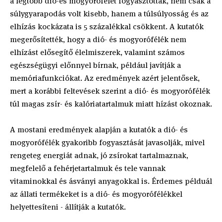
a legtöbb dió-és mogyorófélét fogyasztották, nem csak a
súlygyarapodás volt kisebb, hanem a túlsúlyosság és az
elhízás kockázata is 5 százalékkal csökkent. A kutatók
megerősítették, hogy a dió- és mogyorófélék nem
elhízást elősegítő élelmiszerek, valamint számos
egészségügyi előnnyel bírnak, például javítják a
memóriafunkciókat. Az eredmények azért jelentősek,
mert a korábbi feltevések szerint a dió- és mogyorófélék
túl magas zsír- és kalóriatartalmuk miatt hízást okoznak.
A mostani eredmények alapján a kutatók a dió- és
mogyorófélék gyakoribb fogyasztását javasolják, mivel
rengeteg energiát adnak, jó zsírokat tartalmaznak,
megfelelő a fehérjetartalmuk és tele vannak
vitaminokkal és ásványi anyagokkal is. Érdemes példuál
az állati termékeket is a dió- és mogyorófélékkel
helyettesíteni - állítják a kutatók.