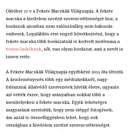
Október 27-e a Fekete Macskák Világnapja. A fekete
macska a hiedelem szerint szerencsétlenséget hoz, a
borászok azonban nem valószínűleg nem babonás
emberek. Legalábbis erre enged következtetni, hogy a
fekete macska több borászatnál is kedvelt motívuma a
boroscímkéknek
, sőt, van olyan borászat, ami a nevét is
innen vette.
A Fekete Macskák Világnapja egyébként 2015 óta létezik.
A kezdeményezés több egy médiahekknél, nagy-
britanniai állatvédő szervezetek hívták életre, ugyanis
azt vették észre, hogy arányaiban sokkal több a
menhelyeken a fekete macska. Egyik lehetséges
magyarázat szerintük, hogy nem eléggé fotogének,
ám azzal is összefüggésben lehet, hogy sok
országban a hiedelem szerint szerencsétlenséget