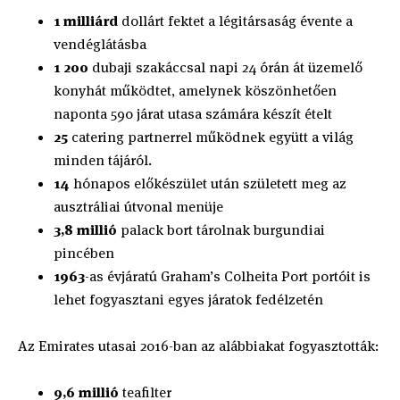
1 milliárd
dollárt fektet a légitársaság évente a
vendéglátásba
1 200
dubaji szakáccsal napi 24 órán át üzemelő
konyhát működtet, amelynek köszönhetően
naponta 590 járat utasa számára készít ételt
25
catering partnerrel működnek együtt a világ
minden tájáról.
14
hónapos előkészület után született meg az
ausztráliai útvonal menüje
3,8 millió
palack bort tárolnak burgundiai
pincében
1963
-as évjáratú Graham’s Colheita Port portóit is
lehet fogyasztani egyes járatok fedélzetén
Az Emirates utasai 2016-ban az alábbiakat fogyasztották:
9,6 millió
teafilter