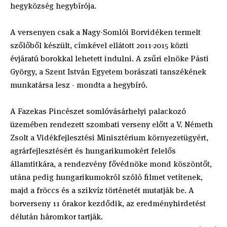
hegyközség hegybírója.
A versenyen csak a Nagy-Somlói Borvidéken termelt
szőlőből készült, címkével ellátott 2011-2015 közti
évjáratú borokkal lehetett indulni. A zsűri elnöke Pásti
György, a Szent István Egyetem borászati tanszékének
munkatársa lesz - mondta a hegybíró.
A Fazekas Pincészet somlóvásárhelyi palackozó
üzemében rendezett szombati verseny előtt a V. Németh
Zsolt a Vidékfejlesztési Minisztérium környezetügyért,
agrárfejlesztésért és hungarikumokért felelős
államtitkára, a rendezvény fővédnöke mond köszöntőt,
utána pedig hungarikumokról szóló filmet vetítenek,
majd a fröccs és a szikvíz történetét mutatják be. A
borverseny 11 órakor kezdődik, az eredményhirdetést
délután háromkor tartják.