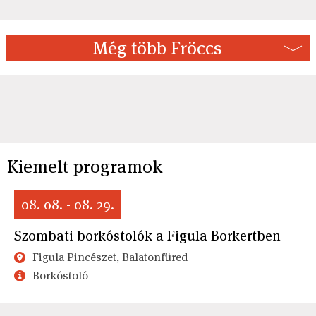
Még több Fröccs
Kiemelt programok
08. 08. - 08. 29.
Szombati borkóstolók a Figula Borkertben
Figula Pincészet, Balatonfüred
Borkóstoló