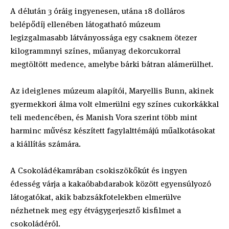
A délután 3 óráig ingyenesen, utána 18 dolláros
belépődíj ellenében látogatható múzeum
legizgalmasabb látványossága egy csaknem ötezer
kilogrammnyi színes, műanyag dekorcukorral
megtöltött medence, amelybe bárki bátran alámerülhet.
Az ideiglenes múzeum alapítói, Maryellis Bunn, akinek
gyermekkori álma volt elmerülni egy színes cukorkákkal
teli medencében, és Manish Vora szerint több mint
harminc művész készített fagylalttémájú műalkotásokat
a kiállítás számára.
A Csokoládékamrában csokiszökőkút és ingyen
édesség várja a kakaóbabdarabok között egyensúlyozó
látogatókat, akik babzsákfotelekben elmerülve
nézhetnek meg egy étvágygerjesztő kisfilmet a
csokoládéról.