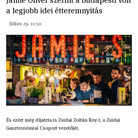
Jamie Oliver szerint a budapesti volt
a legjobb idei étteremnyitás
Július 29. 11:50
És ezért még díjatzta is Zsidai Zoltán Roy-t, a Zsidai
Gasztronómiai Csoport vezetőjét.