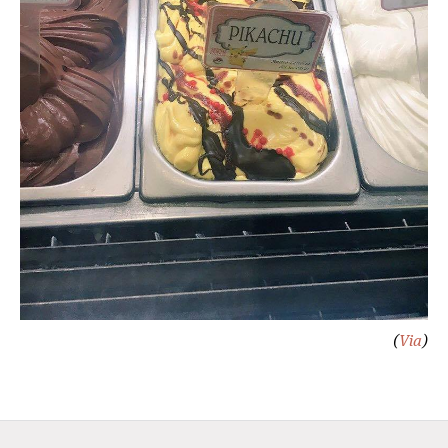
(
Via
)