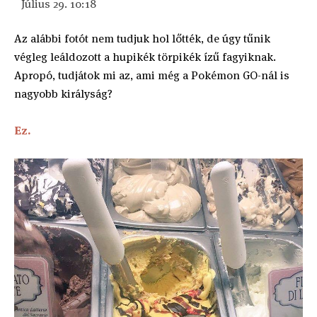
Július 29. 10:18
Az alábbi fotót nem tudjuk hol lőtték, de úgy tűnik
végleg leáldozott a hupikék törpikék ízű fagyiknak.
Apropó, tudjátok mi az, ami még a Pokémon GO-nál is
nagyobb királyság?
Ez.