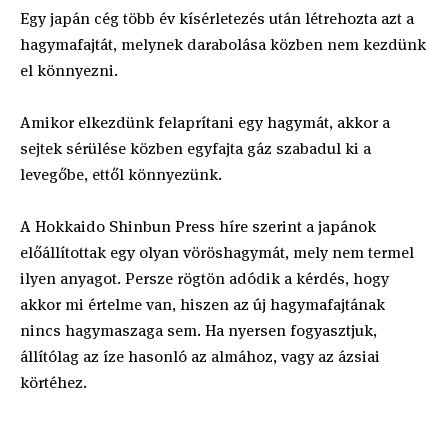
Egy japán cég több év kísérletezés után létrehozta azt a
hagymafajtát, melynek darabolása közben nem kezdünk
el könnyezni.
Amikor elkezdünk felaprítani egy hagymát, akkor a
sejtek sérülése közben egyfajta gáz szabadul ki a
levegőbe, ettől könnyezünk.
A Hokkaido Shinbun Press híre szerint a japánok
előállítottak egy olyan vöröshagymát, mely nem termel
ilyen anyagot. Persze rögtön adódik a kérdés, hogy
akkor mi értelme van, hiszen az új hagymafajtának
nincs hagymaszaga sem. Ha nyersen fogyasztjuk,
állítólag az íze hasonló az almához, vagy az ázsiai
körtéhez.