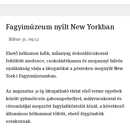
Fagyimúzeum nyílt New Yorkban
Július 31. 09:52
Ehető héliumos lufik, műanyag dekorálócukorral
feltöltött medence, csokoládékamra és megannyi hűvös
nyalánkság várja a látogatókat a pénteken megnyílt New
York-i Fagyimúzeumban.
Az augusztus 31-ig látogatható tárlat első terme egyebek
között gyümölcsös gabonapehellyel, mályvacukorral és
citromhéjjal megszórt fagylaltkóstolót kínál, a következő
állomáson héliummal töltött, ehető léggömbök
sorakoznak.