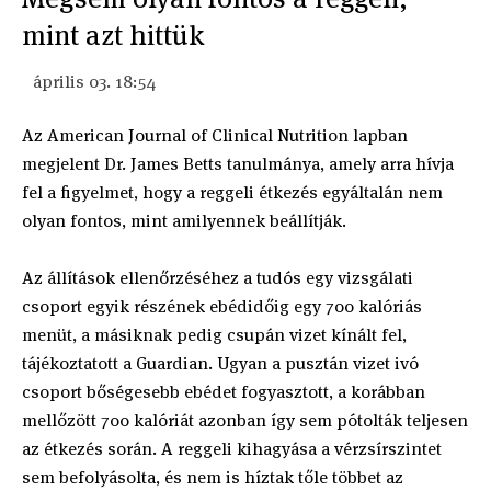
mint azt hittük
április 03. 18:54
Az American Journal of Clinical Nutrition lapban
megjelent Dr. James Betts tanulmánya, amely arra hívja
fel a figyelmet, hogy a reggeli étkezés egyáltalán nem
olyan fontos, mint amilyennek beállítják.
Az állítások ellenőrzéséhez a tudós egy vizsgálati
csoport egyik részének ebédidőig egy 700 kalóriás
menüt, a másiknak pedig csupán vizet kínált fel,
tájékoztatott a Guardian. Ugyan a pusztán vizet ivó
csoport bőségesebb ebédet fogyasztott, a korábban
mellőzött 700 kalóriát azonban így sem pótolták teljesen
az étkezés során. A reggeli kihagyása a vérzsírszintet
sem befolyásolta, és nem is híztak tőle többet az