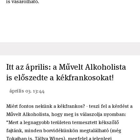
is vásárolható.
Itt az április: a Művelt Alkoholista
is előszedte a kékfrankosokat!
április 03. 13:44
Miért fontos nekünk a kékfrankos? - teszi fel a kérdést a
Művelt Alkoholista, hogy meg is válaszolja nyomban:
"Mert a legnagyobb területen termesztett kékszőlő
fajtánk, minden borvidékünkön megtalálható (még
Tokajban is, Tállya Wines), megfelel a jelenlegi