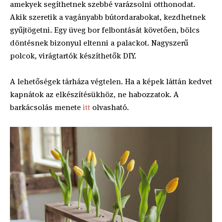
amekyek segíthetnek szebbé varázsolni otthonodat.
Akik szeretik a vagányabb bútordarabokat, kezdhetnek
gyűjtögetni. Egy üveg bor felbontását követően, bölcs
döntésnek bizonyul eltenni a palackot. Nagyszerű
polcok, virágtartók készíthetők DIY.
A lehetőségek tárháza végtelen. Ha a képek láttán kedvet
kapnátok az elkészítésükhöz, ne habozzatok. A
barkácsolás menete
itt
olvasható.