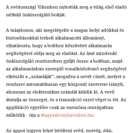
A svédországi Vikenben nyitották meg a világ első eladó
nélküli önkiszolgáló boltját.
A tulajdonos, aki megelégelte a magas helyi adókkal és
biztosításokkal terhelt alkalmazotti állományt,
elhatározta, hogy a bolthoz készítettet alkalmazás
segítségével oldja meg az eladást. Az árut mindenki
önkiszolgáló rendszerben gyűjti össze a boltban, majd
az alkalmazásban szereplő vonalkódolvasó segítségével
elkészíti a „számláját”, megadva a nevét címét, melyet a
rendszer automatikusan egy központi szerverre irányít,
ahonnan az elektronikus számlát küldik ki. A vevő
átutalja az összeget, és a tranzakció ezzel véget is ért. Az
applikáció egyelőre csak az eurozóna országaiban
működik - írja a
Magyarkonyhaonline.hu
.
Az appot ingyen lehet letölteni svéd, norvég, dán,