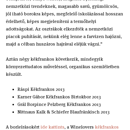
nemzetközi trendeknek, magasabb savú, gyümölcsös,
jól iható borokra képes, megfelelő iskolázással hosszan
érlelhető, képes megjeleníteni a termőhelyi
adottságokat. Az osztrákok elkezdték a nemzetközi
piacok puhítását, nekünk elég lenne a farvizen hajózni,
majd a célban huszáros hajrával eléjük vágni."
Aztán négy kékfrankos következik, mindegyik
környezettudatos műveléssel, organikus szemléletben
készült.
Ráspi Kékfrankos 2013
Karner Gábor Kékfrankos Birtokbor 2013
Grál Borpince Pelzberg Kékfrankos 2013
Nittnaus Kalk & Schiefer Blaufränkisch 2013
A borleírásokért
ide kattints
, a Winelovers
kékfrankos