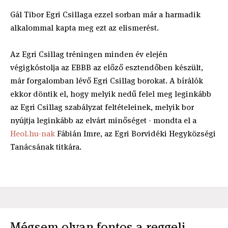
Gál Tibor Egri Csillaga ezzel sorban már a harmadik
alkalommal kapta meg ezt az elismerést.
Az Egri Csillag tréningen minden év elején
végigkóstolja az EBBB az előző esztendőben készült,
már forgalomban lévő Egri Csillag borokat. A bírálók
ekkor döntik el, hogy melyik nedű felel meg leginkább
az Egri Csillag szabályzat feltételeinek, melyik bor
nyújtja leginkább az elvárt minőséget - mondta el a
Heol.hu-nak
Fábián Imre, az Egri Borvidéki Hegyközségi
Tanácsának titkára.
Mégsem olyan fontos a reggeli,