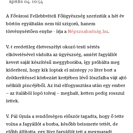
április 04. 10:54
A Fővárosi Fellebbviteli Főügyészség szerintük a hét év
börtön egyáltalán nem túl szigorú, hanem
törvénysértően enyhe - írja a
Népszsabadság.hu
.
V.-t eredetileg életveszélyt okozó testi sértés
elkövetésével vádolta az ügyészség, amiért fagyállót
kevert saját készítésű meggyborába, így próbálta meg
kideríteni, hogy kik loptak el mintegy 70 liter bort a
drótkerítéssel körbezárt kertjében lévő löszfalba vájt ajtó
nélküli pincéjéből. Az ital elfogyasztása után egy ember
– az italából lopó tolvaj – meghalt, ketten pedig rosszul
lettek.
V. Pál Gyula a rendőrségen először tagadta, hogy ő tette
volna a fagyállót a borba, később beismerte tettét, de
előbb állította, egy liter fagyállót tett a megmaradt