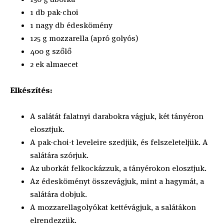
1 db pak-choi
1 nagy db édeskömény
125 g mozzarella (apró golyós)
400 g szőlő
2 ek almaecet
Elkészítés:
A salátát falatnyi darabokra vágjuk, két tányéron
elosztjuk.
A pak-choi-t leveleire szedjük, és felszeleteljük. A
salátára szórjuk.
Az uborkát felkockázzuk, a tányérokon elosztjuk.
Az édesköményt összevágjuk, mint a hagymát, a
salátára dobjuk.
A mozzarellagolyókat kettévágjuk, a salátákon
elrendezzük.