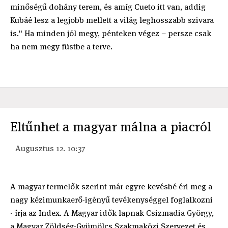
minőségű dohány terem, és amíg Cueto itt van, addig
Kubáé lesz a legjobb mellett a világ leghosszabb szivara
is." Ha minden jól megy, pénteken végez – persze csak
ha nem megy füstbe a terve.
Eltűnhet a magyar málna a piacról
Augusztus 12. 10:37
A magyar termelők szerint már egyre kevésbé éri meg a
nagy kézimunkaerő-igényű tevékenységgel foglalkozni
- írja az Index. A Magyar idők lapnak Csizmadia György,
a Magyar Zöldség-Gyümölcs Szakmaközi Szervezet és