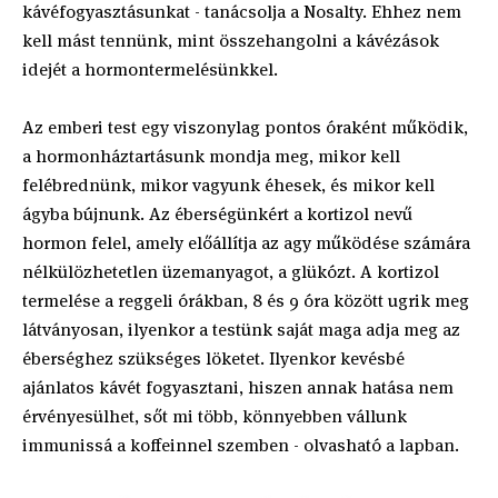
kávéfogyasztásunkat - tanácsolja a Nosalty. Ehhez nem
kell mást tennünk, mint összehangolni a kávézások
idejét a hormontermelésünkkel.
Az emberi test egy viszonylag pontos óraként működik,
a hormonháztartásunk mondja meg, mikor kell
felébrednünk, mikor vagyunk éhesek, és mikor kell
ágyba bújnunk. Az éberségünkért a kortizol nevű
hormon felel, amely előállítja az agy működése számára
nélkülözhetetlen üzemanyagot, a glükózt. A kortizol
termelése a reggeli órákban, 8 és 9 óra között ugrik meg
látványosan, ilyenkor a testünk saját maga adja meg az
éberséghez szükséges löketet. Ilyenkor kevésbé
ajánlatos kávét fogyasztani, hiszen annak hatása nem
érvényesülhet, sőt mi több, könnyebben vállunk
immunissá a koffeinnel szemben - olvasható a lapban.