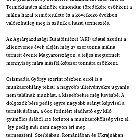
Terméktanács alelnöke elmondta: töredékére csökkent a
málna hazai termőterülete és a következő években
valószínűleg meg is szűnik a hazai termesztés.
Az Agrárgazdasági Kutatóintézet (AKI) adatai szerint a
kilencvenes évek elején még 27 ezer tonna málna
termett évente Magyarországon, a teljes megtermelt
mennyiség mára másfél-kétezer tonnára csökkent.
Csizmadia György szerint részben erről is a
munkaerőhiány tehet: a nagyobb ültetvényekre ugyanis
nem találnak munkást, a kissebbekre még kevésbé. A
dolgozók bére pedig egyre nagyobb arányt képvisel a
termék árában, a 600 forintért eladható egy kiló
gyümölcs árából 120 forintot a munkaerőköltség visz el,
így pedig már nem nagyon éri meg
termeszteni. Szerbiában, Romániában és Ukrajnában