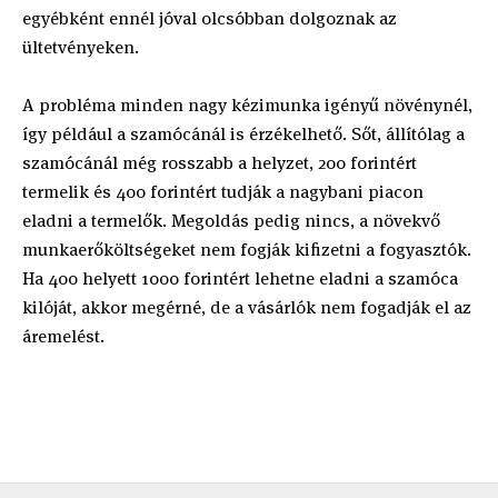
egyébként ennél jóval olcsóbban dolgoznak az
ültetvényeken.
A probléma minden nagy kézimunka igényű növénynél,
így például a szamócánál is érzékelhető. Sőt, állítólag a
szamócánál még rosszabb a helyzet, 200 forintért
termelik és 400 forintért tudják a nagybani piacon
eladni a termelők. Megoldás pedig nincs, a növekvő
munkaerőköltségeket nem fogják kifizetni a fogyasztók.
Ha 400 helyett 1000 forintért lehetne eladni a szamóca
kilóját, akkor megérné, de a vásárlók nem fogadják el az
áremelést.