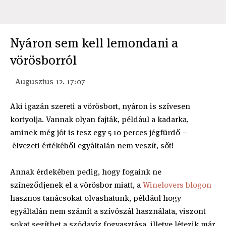
Nyáron sem kell lemondani a
vörösborról
Augusztus 12. 17:07
Aki igazán szereti a vörösbort, nyáron is szívesen
kortyolja. Vannak olyan fajták, például a kadarka,
aminek még jót is tesz egy 5-10 perces jégfürdő –
élvezeti értékéből egyáltalán nem veszít, sőt!
Annak érdekében pedig, hogy fogaink ne
színeződjenek el a vörösbor miatt, a
Winelovers blogon
hasznos tanácsokat olvashatunk, például hogy
egyáltalán nem számít a szívószál használata, viszont
sokat segíthet a szódavíz fogyasztása, illetve létezik már