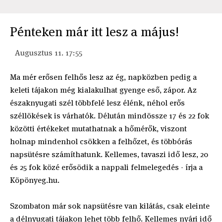
Pénteken már itt lesz a május!
Augusztus 11. 17:55
Ma mér erősen felhős lesz az ég, napközben pedig a
keleti tájakon még kialakulhat gyenge eső, zápor. Az
északnyugati szél többfelé lesz élénk, néhol erős
széllökések is várhatók. Délután mindössze 17 és 22 fok
közötti értékeket mutathatnak a hőmérők, viszont
holnap mindenhol csökken a felhőzet, és többórás
napsütésre számíthatunk. Kellemes, tavaszi idő lesz, 20
és 25 fok közé erősödik a nappali felmelegedés - írja a
Köpönyeg.hu.
Szombaton már sok napsütésre van kilátás, csak eleinte
a délnyugati tájakon lehet több felhő. Kellemes nyári idő