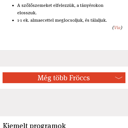
A szőlőszemeket elfelezzük, a tányérokon
elosszuk.
1-1 ek. almaecettel meglocsoljuk, és tálaljuk.
(
Via
)
Még több Fröccs
Kiemelt programok