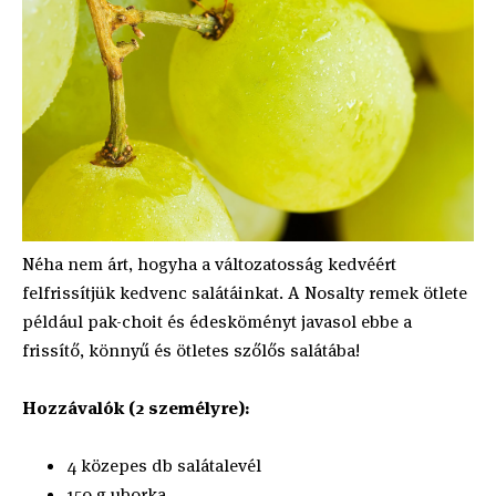
Néha nem árt, hogyha a változatosság kedvéért
felfrissítjük kedvenc salátáinkat. A Nosalty remek ötlete
például pak-choit és édesköményt javasol ebbe a
frissítő, könnyű és ötletes szőlős salátába!
Hozzávalók (2 személyre):
4 közepes db salátalevél
150 g uborka