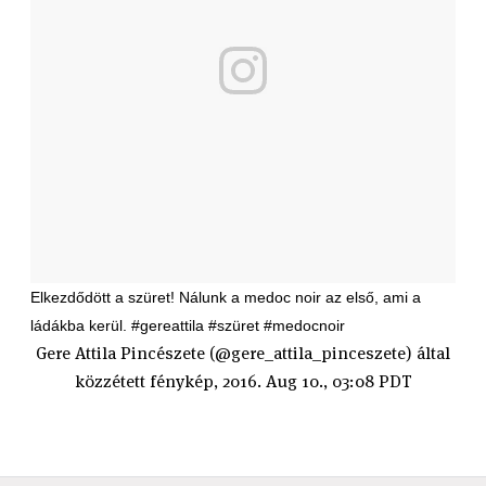
Elkezdődött a szüret! Nálunk a medoc noir az első, ami a
ládákba kerül. #gereattila #szüret #medocnoir
Gere Attila Pincészete (@gere_attila_pinceszete) által
közzétett fénykép, 2016. Aug 10., 03:08 PDT