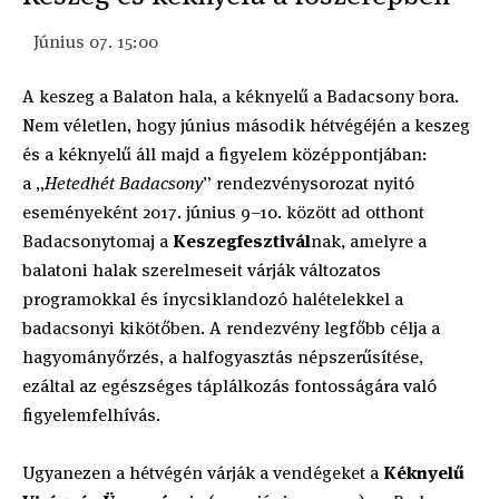
Június 07. 15:00
A keszeg a Balaton hala, a kéknyelű a Badacsony bora.
Nem véletlen, hogy június második hétvégéjén a keszeg
és a kéknyelű áll majd a figyelem középpontjában:
a „
Hetedhét Badacsony
” rendezvénysorozat nyitó
eseményeként 2017. június 9–10. között ad otthont
Badacsonytomaj a
Keszegfesztivál
nak, amelyre a
balatoni halak szerelmeseit várják változatos
programokkal és ínycsiklandozó halételekkel a
badacsonyi kikötőben. A rendezvény legfőbb célja a
hagyományőrzés, a halfogyasztás népszerűsítése,
ezáltal az egészséges táplálkozás fontosságára való
figyelemfelhívás.
Ugyanezen a hétvégén várják a vendégeket a
Kéknyelű