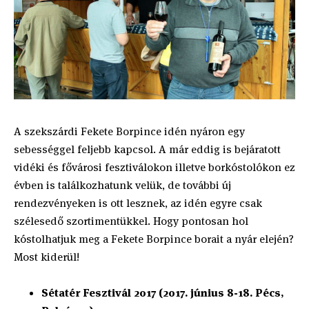
A szekszárdi Fekete Borpince idén nyáron egy
sebességgel feljebb kapcsol. A már eddig is bejáratott
vidéki és fővárosi fesztiválokon illetve borkóstolókon ez
évben is találkozhatunk velük, de további új
rendezvényeken is ott lesznek, az idén egyre csak
szélesedő szortimentükkel. Hogy pontosan hol
kóstolhatjuk meg a Fekete Borpince borait a nyár elején?
Most kiderül!
Sétatér Fesztivál 2017 (2017. június 8-18. Pécs,