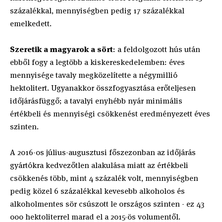
százalékkal, mennyiségben pedig 17 százalékkal
emelkedett.
Szeretik a magyarok a sört
: a feldolgozott hús után
ebből fogy a legtöbb a kiskereskedelemben: éves
mennyisége tavaly megközelítette a négymillió
hektolitert. Ugyanakkor összfogyasztása erőteljesen
időjárásfüggő; a tavalyi enyhébb nyár minimális
értékbeli és mennyiségi csökkenést eredményezett éves
szinten.
A 2016-os július-augusztusi főszezonban az időjárás
gyártókra kedvezőtlen alakulása miatt az értékbeli
csökkenés több, mint 4 százalék volt, mennyiségben
pedig közel 6 százalékkal kevesebb alkoholos és
alkoholmentes sör csúszott le országos szinten - ez 43
000 hektoliterrel marad el a 2015-ös volumentől.