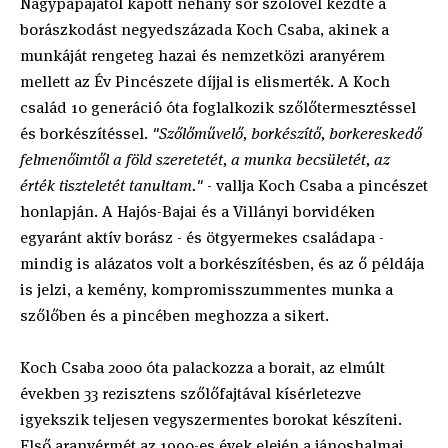
Nagypapájától kapott néhány sor szőlővel kezdte a
borászkodást negyedszázada Koch Csaba, akinek a
munkáját rengeteg hazai és nemzetközi aranyérem
mellett az Év Pincészete díjjal is elismerték. A Koch
család 10 generáció óta foglalkozik szőlőtermesztéssel
és borkészítéssel.
"Szőlőművelő, borkészítő, borkereskedő
felmenőimtől a föld szeretetét, a munka becsületét, az
érték tiszteletét tanultam."
- vallja Koch Csaba a pincészet
honlapján. A Hajós-Bajai és a Villányi borvidéken
egyaránt aktív borász - és ötgyermekes családapa -
mindig is alázatos volt a borkészítésben, és az ő példája
is jelzi, a kemény, kompromisszummentes munka a
szőlőben és a pincében meghozza a sikert.
Koch Csaba 2000 óta palackozza a borait, az elmúlt
években 33 rezisztens szőlőfajtával kísérletezve
igyekszik teljesen vegyszermentes borokat készíteni.
Első aranyérmét az 1990-es évek elején a jánoshalmai