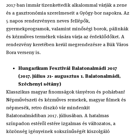
2017-ban immár tizenkettedik alkalommal várják a zene
és a gasztronómia szerelmeseit a Gyógy-bor napokra. Az
5 napos rendezvényen neves fellépők,
gyermekprogramok, valamint minőségi borok, pálinkák
és kézműves termékek vására várja az érdeklődőket. A
rendezvény keretében kerül megrendezésre a Bük Város
Bora verseny is.
Hungarikum Fesztivál Balatonalmádi 2017
(2017. július 21- augusztus 1. Balatonalmádi,
Széchenyi sétány)
Klasszikus magyar finomságok tányéron és pohárban!
Népművészeti és kézműves remekek, magyar filmek és
népmesék, retro diszkó vár mindenkit
Balatonalmádiban 2017. júliusában. A hatalmas
színpadon estéről estére izgalmas és változatos, a
közönség igényeinek sokszínűségét kiszolgáló