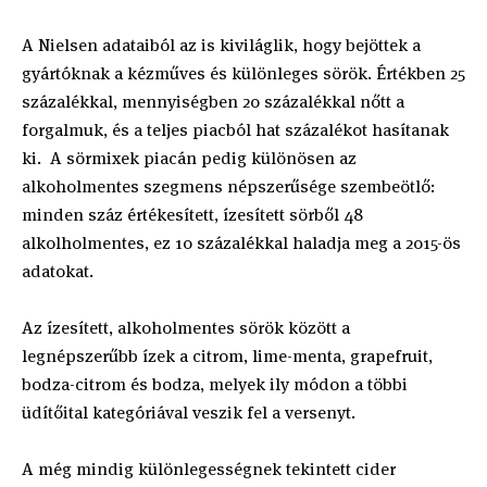
A Nielsen adataiból az is kiviláglik, hogy bejöttek a
gyártóknak a kézműves és különleges sörök. Értékben 25
százalékkal, mennyiségben 20 százalékkal nőtt a
forgalmuk, és a teljes piacból hat százalékot hasítanak
ki. A sörmixek piacán pedig különösen az
alkoholmentes szegmens népszerűsége szembeötlő:
minden száz értékesített, ízesített sörből 48
alkolholmentes, ez 10 százalékkal haladja meg a 2015-ös
adatokat.
Az ízesített, alkoholmentes sörök között a
legnépszerűbb ízek a citrom, lime-menta, grapefruit,
bodza-citrom és bodza, melyek ily módon a többi
üdítőital kategóriával veszik fel a versenyt.
A még mindig különlegességnek tekintett cider