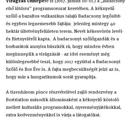
Virágzás Ünnepé
re is (2017. június 10–11.) a „
Badacsony
első látásra
” programsorozat keretében. A kéknyelű
szőlő a bazaltos-vulkanikus talajú Badacsony legősibb
és egyben legnemesebb fajtája; jelenleg mintegy 40
hektár ültetvényfelületen terem. Nevét kékesvörös levél-
és fürtnyeléről kapta. A badacsonyi szőlőgazdák és a
borbarátok annyira büszkék rá, hogy minden évben
megünneplik a virágzását - az idei eseményt még
különlegesebbé teszi, hogy 2017 egyúttal a Badacsonyi
Szőlő és Bor Éve is. A fajta megbecsültségét jelzi az is,
hogy már a hungarikumok sorát gyarapítja.
A tizenhárom pince részvételével zajló rendezvény a
Bortriatlon második állomásaként a kéknyelű-kóstoló
mellett kulturális programokkal, nyereményjátékokkal,
extra kedvezményekkel is várja a látogatókat.