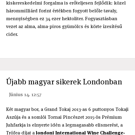
kiskereskedelmi forgalma is erőteljesen fejlődik: közel
hárommilliárd forint értékben fogyott belőle tavaly,
mennyiségben ez 34 ezer hektoliter. Fogyasztásban
vezet az alma, alma-piros gyümölcs és körte ízesítésű
cider.
Újabb magyar sikerek Londonban
Június 14. 12:57
Két magyar bor, a Grand Tokaj 2013-as 6 puttonyos Tokaji
Aszúja és a somlói Tornai Pincészet 2015-ös Prémium
Juhfarkja is elnyerte idén a legmagasabb elismerést, a
Trófea-díjat a
londoni International Wine Challenge-