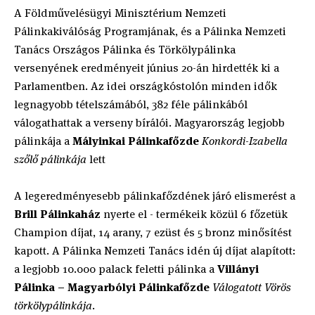
A Földművelésügyi Minisztérium Nemzeti
Pálinkakiválóság Programjának, és a Pálinka Nemzeti
Tanács Országos Pálinka és Törkölypálinka
versenyének eredményeit június 20-án hirdették ki a
Parlamentben. Az idei országkóstolón minden idők
legnagyobb tételszámából, 382 féle pálinkából
válogathattak a verseny bírálói. Magyarország legjobb
pálinkája a
Mályinkai Pálinkafőzde
Konkordi-Izabella
szőlő pálinkája
lett
A legeredményesebb pálinkafőzdének járó elismerést a
Brill Pálinkaház
nyerte el - termékeik közül 6 főzetük
Champion díjat, 14 arany, 7 ezüst és 5 bronz minősítést
kapott. A Pálinka Nemzeti Tanács idén új díjat alapított:
a legjobb 10.000 palack feletti pálinka a
Villányi
Pálinka – Magyarbólyi Pálinkafőzde
Válogatott Vörös
törkölypálinkája
.