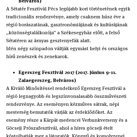
Belváros)
A Sétatér Fesztivál Pécs legújabb kori történetének egyik
tradicionális rendezvénye, amely csaknem húsz éve a
régió borászatának, gasztronómiájának és kultúrájának
„közönségtalálkozója” a Székesegyház előtt, a felső
Sétatéren az árnyas gesztenyefák alatt.
Idén négy színpadon váltják egymást helyi és országos
hírű zenészek és zenekarok.
Egerszeg Fesztivál 2017 (2017. június 9-11.
Zalaegerszeg, Belváros)
A Kiváló Minősítéssel rendelkező Egerszeg Fesztivál a
régió legnagyobb és legszínvonalasabb összművészeti
rendezvénye. Az eseményen kézműves sátrak, népi
mesterség-bemutatók várják az érdeklődőket. Az
esemény része a Kárpát-medencei Verbunkverseny és a
Göcseji Prószafesztivál, ahol a híres göcseji ételt
kóstolhatják meg a látogatók. Könnyű és komolyzenei