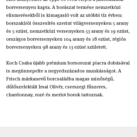
borversenyen kapta. A borászat termése nemzetközi
elismerésekből is kimagasló volt az utóbbi tíz évben:
borszakírói összesítés szerint világversenyeken 5 arany
és 5 ezüst, nemzetközi versenyeken 53 arany és 19 ezüst,
országos borversenyeken 104 arany és 18 ezüst, régiós
borversenyeken 98 arany és 13 ezüst született.
Koch Csaba újabb prémium borsorozat piacra dobásával
is megünnepelte a negyedszázados munkásságot. A
Frisch márkanevű borcsaládba magas minőségű,
dűlőszelektált Irsai Olivér, cserszegi fűszeres,
chardonnay, rozé és merlot borok tartoznak.