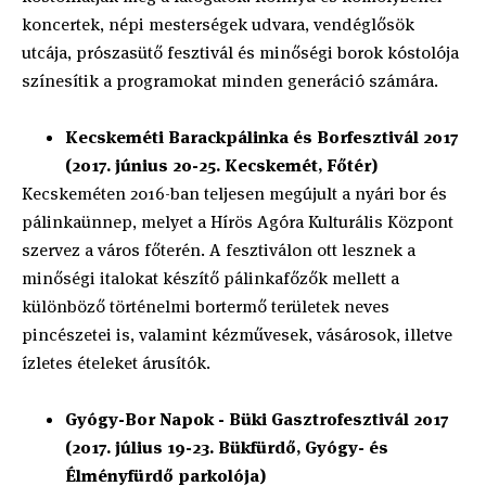
koncertek, népi mesterségek udvara, vendéglősök
utcája, prószasütő fesztivál és minőségi borok kóstolója
színesítik a programokat minden generáció számára.
Kecskeméti Barackpálinka és Borfesztivál 2017
(2017. június 20-25. Kecskemét, Főtér)
Kecskeméten 2016-ban teljesen megújult a nyári bor és
pálinkaünnep, melyet a Hírös Agóra Kulturális Központ
szervez a város főterén. A fesztiválon ott lesznek a
minőségi italokat készítő pálinkafőzők mellett a
különböző történelmi bortermő területek neves
pincészetei is, valamint kézművesek, vásárosok, illetve
ízletes ételeket árusítók.
Gyógy-Bor Napok - Büki Gasztrofesztivál 2017
(2017. július 19-23. Bükfürdő, Gyógy- és
Élményfürdő parkolója)