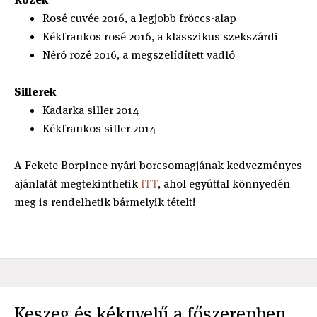
Rosé cuvée 2016, a legjobb fröccs-alap
Kékfrankos rosé 2016, a klasszikus szekszárdi
Néró rozé 2016, a megszelídített vadló
Sillerek
Kadarka siller 2014
Kékfrankos siller 2014
A Fekete Borpince nyári borcsomagjának kedvezményes
ajánlatát megtekinthetik
ITT
, ahol egyúttal könnyedén
meg is rendelhetik bármelyik tételt!
Keszeg és kéknyelű a főszerepben