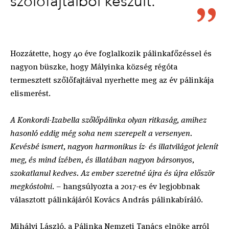
szőlőfajtáiból készült.
Hozzátette, hogy 40 éve foglalkozik pálinkafőzéssel és
nagyon büszke, hogy Mályinka község régóta
termesztett szőlőfajtáival nyerhette meg az év pálinkája
elismerést.
A Konkordi-Izabella szőlőpálinka olyan ritkaság, amihez
hasonló eddig még soha nem szerepelt a versenyen.
Kevésbé ismert, nagyon harmonikus íz- és illatvilágot jelenít
meg, és mind ízében, és illatában nagyon bársonyos,
szokatlanul kedves. Az ember szeretné újra és újra először
megkóstolni
. – hangsúlyozta a 2017-es év legjobbnak
választott pálinkájáról Kovács András pálinkabíráló.
Mihályi László, a Pálinka Nemzeti Tanács elnöke arról