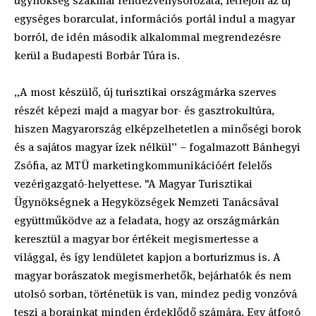
ügynökség szakmai rendezvénysorozata, létrejön az új
egységes borarculat, információs portál indul a magyar
borról, de idén második alkalommal megrendezésre
kerül a Budapesti Borbár Túra is.
„A most készülő, új turisztikai országmárka szerves
részét képezi majd a magyar bor- és gasztrokultúra,
hiszen Magyarország elképzelhetetlen a minőségi borok
és a sajátos magyar ízek nélkül” – fogalmazott Bánhegyi
Zsófia, az MTÜ marketingkommunikációért felelős
vezérigazgató-helyettese. "A Magyar Turisztikai
Ügynökségnek a Hegyközségek Nemzeti Tanácsával
együttműködve az a feladata, hogy az országmárkán
keresztül a magyar bor értékeit megismertesse a
világgal, és így lendületet kapjon a borturizmus is. A
magyar borászatok megismerhetők, bejárhatók és nem
utolsó sorban, történetük is van, mindez pedig vonzóvá
teszi a borainkat minden érdeklődő számára. Egy átfogó