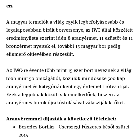
en.
A magyar termelők a világ egyik legbefolyásosabb és
legalaposabban bírált borversenye, az IWC által közzétett
eredménylista szerint idén 8 aranyérmet, 11 ezüstöt és 11
bronzérmet nyertek el, további 15 magyar bor pedig
elismerő oklevélben részesült.
Az IWC-re évente több mint 15 ezer bort neveznek a világ
több mint 50 országából, közülük mindössze 500 kap
aranyérmet és kategóriánként egy érdemel Trófea díjat.
Ezek a legjobbak közül is kiemelkedőek, hiszen az
aranyérmes borok újrakóstolásával választják ki őket.
Aranyéremmel díjazták a következő tételeket:
Bezerics Borház - Cserszegi Fűszeres késői szüret
2015