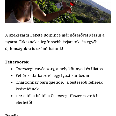
A szekszárdi Fekete Borpince már gőzerővel készül a
nyárra. Érkeznek a legfrissebb évjáratok, és egyéb
újdonságokra is számíthatunk!
Fehérborok
Cserszegi cuvée 2013, amely könnyed és illatos
Fehér kadarka 2016, egy igazi kuriózum
Chardonnay barrique 2016, a testesebb fehérek
kedvelőinek
+ 1: ettől a héttől a Cserszegi fűszeres 2016 is
elérhető!
Rozék