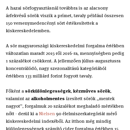
A hazai sörfogyasztásnál továbbra is az alacsony
árfekvésű sörök viszik a prímet, tavaly például összesen
150 versenymedencényi sört értékesítettek a
kiskereskedelemben.
A sör magyarországi kiskereskedelmi forgalma értékben
változatlan maradt 2015-ről 2016-ra, mennyiségben pedig
1 százalékot csökkent. A jellemzően július-augusztusra
koncentrálódó, nagy szezonalitású kategóriából
értékben 133 milliárd forint fogyott tavaly.
Főként a
sörkülönlegességek
,
kézműves sörök
,
valamint az
alkoholmentes
ízesített sörök „mentek
nagyot”, forgalmuk 20 százalékot meghaladó mértékben
nőtt - derül ki a
Nielsen
90 élelmiszerkategóriát mérő
kiskereskedelmi indexéből. Az itthon még mindig
különlegességnek számító cider forgalma értékben 15