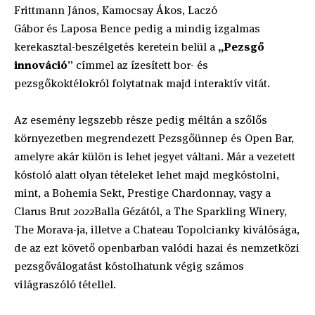
Frittmann János, Kamocsay Ákos, Laczó
Gábor és Laposa Bence pedig a mindig izgalmas
kerekasztal-beszélgetés keretein belül a
„Pezsgő
innováció
” címmel az ízesített bor- és
pezsgőkoktélokról folytatnak majd interaktív vitát.
Az esemény legszebb része pedig méltán a szőlős
környezetben megrendezett Pezsgőünnep és Open Bar,
amelyre akár külön is lehet jegyet váltani. Már a vezetett
kóstoló alatt olyan tételeket lehet majd megkóstolni,
mint, a Bohemia Sekt, Prestige Chardonnay, vagy a
Clarus Brut 2022Balla Gézától, a The Sparkling Winery,
The Morava-ja, illetve a Chateau Topolcianky kiválósága,
de az ezt követő openbarban valódi hazai és nemzetközi
pezsgőválogatást kóstolhatunk végig számos
világraszóló tétellel.