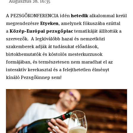
Augusztus 28. 16:35
A PEZSGŐKONFERENCIA idén
hetedik
alkalommal kerül
megrendezésre
Etyeken
, amelynek fókuszába ezúttal
a
Közép-Európai pezsgőpiac
tematikáját állították a
szervezők. A legkiválóbb hazai és nemzetközi
szakemberek adják át tudásukat előadások,
birtokbemutatók és kóstolós mesterkurzusok
formájában, és természetesen nem maradhat el az
interaktív kerekasztal és a felejthetetlen élményt
kínáló Pezsgőünnep sem!