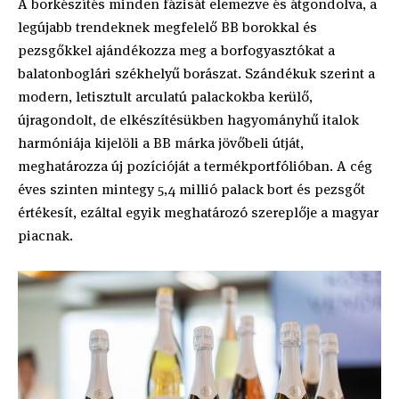
A borkészítés minden fázisát elemezve és átgondolva, a
legújabb trendeknek megfelelő BB borokkal és
pezsgőkkel ajándékozza meg a borfogyasztókat a
balatonboglári székhelyű borászat. Szándékuk szerint a
modern, letisztult arculatú palackokba kerülő,
újragondolt, de elkészítésükben hagyományhű italok
harmóniája kijelöli a BB márka jövőbeli útját,
meghatározza új pozícióját a termékportfólióban. A cég
éves szinten mintegy 5,4 millió palack bort és pezsgőt
értékesít, ezáltal egyik meghatározó szereplője a magyar
piacnak.