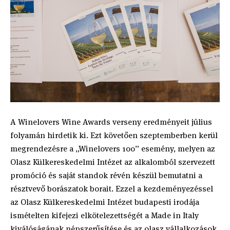
A Winelovers Wine Awards verseny eredményeit július
folyamán hirdetik ki. Ezt követően szeptemberben kerül
megrendezésre a „Winelovers 100” esemény, melyen az
Olasz Külkereskedelmi Intézet az alkalomból szervezett
promóció és saját standok révén készül bemutatni a
résztvevő borászatok borait. Ezzel a kezdeményezéssel
az Olasz Külkereskedelmi Intézet budapesti irodája
ismételten kifejezi elkötelezettségét a Made in Italy
kiválóságának népszerűsítése és az olasz vállalkozások