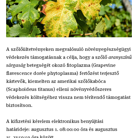
A szőlőültetvényeken megvalósuló növényegészségügyi
védekezés támogatásnak a célja, hogy a szőlő
aranyszínű
sárgaság
betegségét okozó fitoplazma (Grapevine
flavescence dorée phytoplasma) fertőzést terjesztő
kártevők, kiemelten az amerikai szőlőkabóca
(Scaphoideus titanus) elleni növényvédőszeres
védekezés költségéhez vissza nem térítendő támogatást
biztosítson.
A kifizetési kérelem elektronikus benyújtási
határideje: augusztus 1. 08:00:00 óra és augusztus
15. 23:59:59 óra között.