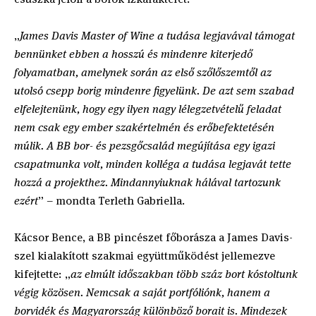
„
James Davis Master of Wine a tudása legjavával támogat
bennünket ebben a hosszú és mindenre kiterjedő
folyamatban, amelynek során az első szőlőszemtől az
utolsó csepp borig mindenre figyelünk. De azt sem szabad
elfelejtenünk, hogy egy ilyen nagy lélegzetvételű feladat
nem csak egy ember szakértelmén és erőbefektetésén
múlik. A BB bor- és pezsgőcsalád megújítása egy igazi
csapatmunka volt, minden kolléga a tudása legjavát tette
hozzá a projekthez. Mindannyiuknak hálával tartozunk
ezért
” – mondta Terleth Gabriella.
Kácsor Bence, a BB pincészet főborásza a James Davis-
szel kialakított szakmai együttműködést jellemezve
kifejtette: „
az elmúlt időszakban több száz bort kóstoltunk
végig közösen. Nemcsak a saját portfóliónk, hanem a
borvidék és Magyarország különböző borait is. Mindezek