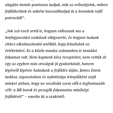
alapján immár pontosan tudjuk, mik az erősségeink, miben
fejlődhetünk és miként használhatjuk ki a bennünk rejlő
potenciált
”.
„
Sok szó esett arról is, hogyan változnak ma a
borfogyasztási szokások világszerte, és hogyan tudunk
ehhez alkalmazkodni anélkül, hogy feladnánk az
értékeinket. Ez a közös munka számunkra is tanulási
folyamat volt. Nem kaptunk kész recepteket, nem vettük át
egy az egyben más országok jó gyakorlatait, hanem
lépésről lépésre haladunk a fejlődés útján. James Davis
tudása, tapasztalata és nyitottsága iránytűként segít
minket abban, hogy ne veszítsük szem elől a legfontosabb
célt: a BB borok és pezsgők folyamatos minőségi
fejlődését
” – emelte ki a szakértő.