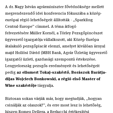
A dr. Nagy István agrárminiszter fővédnöksége mellett
megrendezendő idei konferencia fókuszába a közép-
európai régió lehetőségeit állították - „Sparkling
Central-Europe” címmel. A téma átfogó
felvezetésére Müller Kornél, a Törley Pezsgőpincészet
ügyvezető igazgatója vállalkozott, aki Közép-Európa
átalakuló pezsgőpiacát elemzi, amelyet kiválóan árnyal
majd Hollósi Dávid (MBH Bank, Agrár Üzletág ügyvezető
igazgató) üzleti, gazdasági szempontú értekezése.
Lengyelország pezsgős eredményeit és lehetőségeit
pedig
az elismert Tokaj-szakértő, Borászok Barátja-
díjas Wojciech Bonkowski, a régió első Master of
Wine szakértője
tárgyalja.
Biztosan sokan várják már, hogy megtudják, „hogyan
csinálják az olaszok?”, és erre most lesz is lehetőség,
hiszen Romeo Dellera, a Berlucchi értékesítési