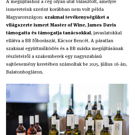
A megújításhoz a cég olyan utat választott, amelyre
ismereteink szerint korábban nem volt példa
Magyarországon:
szakmai tevékenységüket a
világszerte ismert Master of Wine, James Davis
támogatta és támogatja tanácsokkal
, javaslatokkal
ellátva a BB főborászát, Kácsor Bencét. A páratlan
szakmai együttműködés és a BB márka megújításának
részleteiről a szakemberek egy nagyszabású
sajtóesemény keretében számoltak be 2025. július 16-án,
Balatonbogláron.