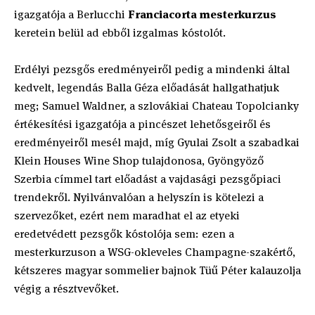
igazgatója a Berlucchi
Franciacorta mesterkurzus
keretein belül ad ebből izgalmas kóstolót.
Erdélyi pezsgős eredményeiről pedig a mindenki által
kedvelt, legendás Balla Géza előadását hallgathatjuk
meg; Samuel Waldner, a szlovákiai Chateau Topolcianky
értékesítési igazgatója a pincészet lehetősgeiről és
eredményeiről mesél majd, míg Gyulai Zsolt a szabadkai
Klein Houses Wine Shop tulajdonosa, Gyöngyöző
Szerbia címmel tart előadást a vajdasági pezsgőpiaci
trendekről. Nyilvánvalóan a helyszín is kötelezi a
szervezőket, ezért nem maradhat el az etyeki
eredetvédett pezsgők kóstolója sem: ezen a
mesterkurzuson a WSG-okleveles Champagne-szakértő,
kétszeres magyar sommelier bajnok Tüű Péter kalauzolja
végig a résztvevőket.