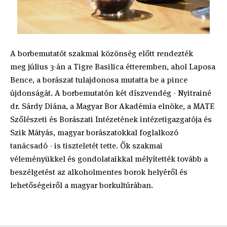
A borbemutatót szakmai közönség előtt rendezték
meg július 3-án a Tigre Basilica étteremben, ahol Laposa
Bence, a borászat tulajdonosa mutatta be a pince
újdonságát. A borbemutatón két díszvendég - Nyitrainé
dr. Sárdy Diána, a Magyar Bor Akadémia elnöke, a MATE
Szőlészeti és Borászati Intézetének intézetigazgatója és
Szik Mátyás, magyar borászatokkal foglalkozó
tanácsadó - is tiszteletét tette. Ők szakmai
véleményükkel és gondolataikkal mélyítették tovább a
beszélgetést az alkoholmentes borok helyéről és
lehetőségeiről a magyar borkultúrában.