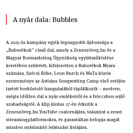
A nyár dala: Bubbles
A 2025-ös kampány egyik legnagyobb újdonsága a
„Buborékok” című dal, amely a Zeneszöveg.hu és a
Magyar Bormarketing Ügynökség együttműködése
keretében született, kifejezetten a Buborékok Nyara
számára. Szécsi Böbe, Leon Burch és WaTa közös
szerzeménye az Artisjus Songwriting Camp első estéjén
tartott borkóstoló hangulatából táplálkozik – modern,
mégis időtlen dal a nyár emlékeiről és a fröccsben rejlő
szabadságról. A klip június 27-én érkezik a
Zeneszöveg.hu YouTube csatornájára, valamint a zenei
streamingplatformokra, és garantáltan belopja magát
minden nyárimádó lejátszási listájára.