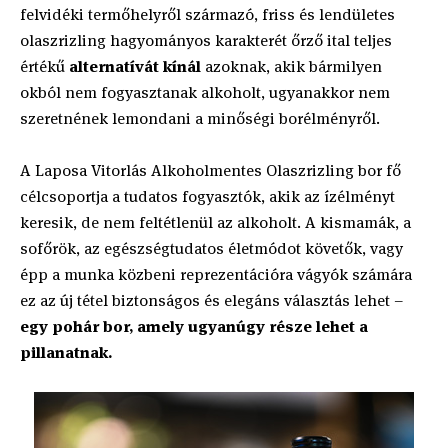
felvidéki termőhelyről származó, friss és lendületes
olaszrizling hagyományos karakterét őrző ital teljes
értékű
alternatívát kínál
azoknak, akik bármilyen
okból nem fogyasztanak alkoholt, ugyanakkor nem
szeretnének lemondani a minőségi borélményről.
A Laposa Vitorlás Alkoholmentes Olaszrizling bor fő
célcsoportja a tudatos fogyasztók, akik az ízélményt
keresik, de nem feltétlenül az alkoholt. A kismamák, a
sofőrök, az egészségtudatos életmódot követők, vagy
épp a munka közbeni reprezentációra vágyók számára
ez az új tétel biztonságos és elegáns választás lehet –
egy pohár bor, amely ugyanúgy része lehet a
pillanatnak.