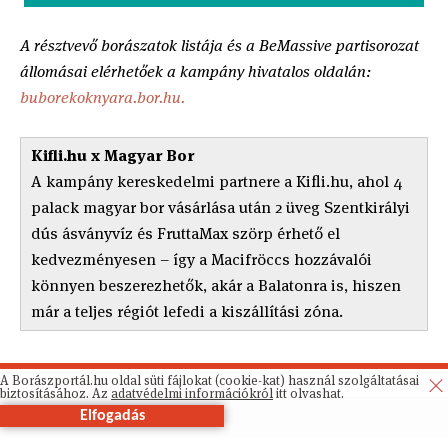
A résztvevő borászatok listája és a BeMassive partisorozat
állomásai elérhetőek a kampány hivatalos oldalán:
buborekoknyara.bor.hu.
Kifli.hu x Magyar Bor
A kampány kereskedelmi partnere a Kifli.hu, ahol 4
palack magyar bor vásárlása után 2 üveg Szentkirályi
dús ásványvíz és FruttaMax szörp érhető el
kedvezményesen – így a Macifröccs hozzávalói
könnyen beszerezhetők, akár a Balatonra is, hiszen
már a teljes régiót lefedi a kiszállítási zóna.
A Borászportál.hu oldal süti fájlokat (cookie-kat) használ szolgáltatásai
biztosításához. Az
adatvédelmi információkról
itt olvashat.
Elfogadás