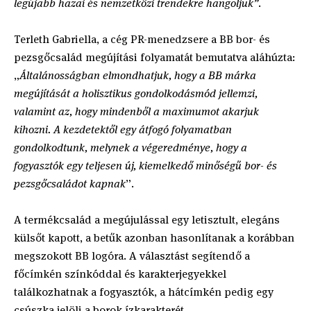
legújabb hazai és nemzetközi trendekre hangoljuk”
.
Terleth Gabriella, a cég PR-menedzsere a BB bor- és
pezsgőcsalád megújítási folyamatát bemutatva aláhúzta:
„
Általánosságban elmondhatjuk, hogy a BB márka
megújítását a holisztikus gondolkodásmód jellemzi,
valamint az, hogy mindenből a maximumot akarjuk
kihozni. A kezdetektől egy átfogó folyamatban
gondolkodtunk, melynek a végeredménye, hogy a
fogyasztók egy teljesen új, kiemelkedő minőségű bor- és
pezsgőcsaládot kapnak
”.
A termékcsalád a megújulással egy letisztult, elegáns
külsőt kapott, a betűk azonban hasonlítanak a korábban
megszokott BB logóra. A választást segítendő a
főcímkén színkóddal és karakterjegyekkel
találkozhatnak a fogyasztók, a hátcímkén pedig egy
csúszka jelöli a borok ízkarakterét.