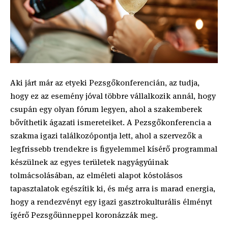
Aki járt már az etyeki Pezsgőkonferencián, az tudja,
hogy ez az esemény jóval többre vállalkozik annál, hogy
csupán egy olyan fórum legyen, ahol a szakemberek
bővíthetik ágazati ismereteiket. A Pezsgőkonferencia a
szakma igazi találkozópontja lett, ahol a szervezők a
legfrissebb trendekre is figyelemmel kísérő programmal
készülnek az egyes területek nagyágyúinak
tolmácsolásában, az elméleti alapot kóstolásos
tapasztalatok egészítik ki, és még arra is marad energia,
hogy a rendezvényt egy igazi gasztrokulturális élményt
ígérő Pezsgőünneppel koronázzák meg.