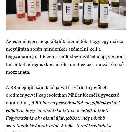
Az eseményen megszólalók kiemelték, hogy egy márka
megújítása során mindenkor számolni kell a
hagyománnyal, hiszen a múlt viszonyítási alap, viszont
tudni kell elrugaszkodni tőle, mert ez az innováció első
mozzanata.
A BB megújításának céljaival és várható jövőbeli
eredményeivel kapcsolatban Müller Kornél ügyvezető
elmondta: „
A BB bor és pezsgőcsalád megújításával azt
vállaltuk, hogy minden tekintetben emeljük a tétet.
Fogyasztóinknak valami újat, jobbat, még inkább
szerethetőt kívánunk adni. A teljes termékcsaládot a