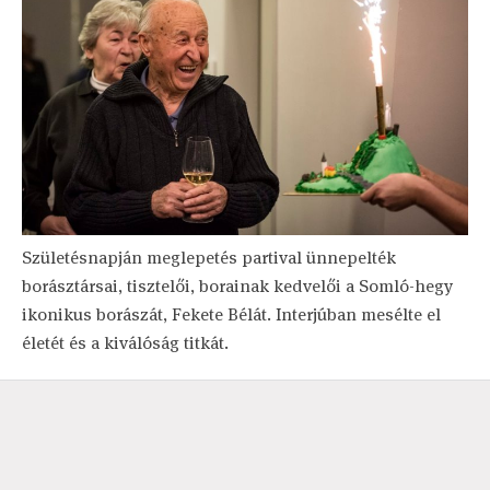
Születésnapján meglepetés partival ünnepelték
borásztársai, tisztelői, borainak kedvelői a Somló-hegy
ikonikus borászát, Fekete Bélát. Interjúban mesélte el
életét és a kiválóság titkát.