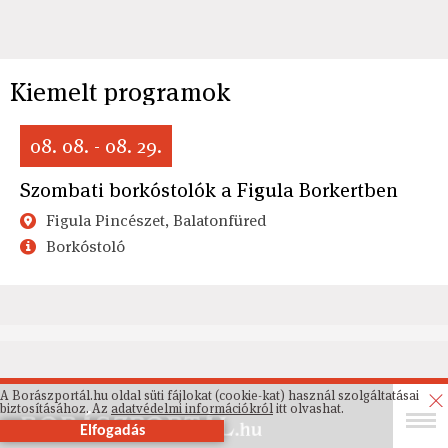
Kiemelt programok
08. 08. - 08. 29.
Szombati borkóstolók a Figula Borkertben
Figula Pincészet, Balatonfüred
Borkóstoló
A Borászportál.hu oldal süti fájlokat (cookie-kat) használ szolgáltatásai
biztosításához. Az
adatvédelmi információkról
itt olvashat.
Elfogadás