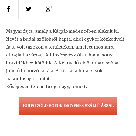
Magyar fajta, amely a Kárpát-medencében alakult ki.
Nevét a budai szőlőkről kapta, ahol egykor közkedvelt
fajta volt (azokon a területeken, amelyet mostanra
elfoglalt a város). A filoxéravész óta a badacsonyi
borvidékhez kötődik. A Kéknyelű elsősorban szóba
jöhető beporzó fajtája. A két fajta bora is sok
hasonlóságot mutat.
Bőségesen terem, fürtje nagy, tömött.
BUDAI ZÖLD BOROK INGYENES SZÁLLÍTÁSSAL