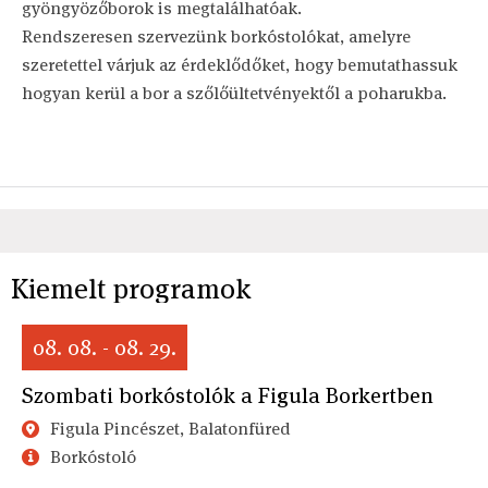
gyöngyözőborok is megtalálhatóak.
Rendszeresen szervezünk borkóstolókat, amelyre
szeretettel várjuk az érdeklődőket, hogy bemutathassuk
hogyan kerül a bor a szőlőültetvényektől a poharukba.
Kiemelt programok
08. 08. - 08. 29.
Szombati borkóstolók a Figula Borkertben
Figula Pincészet, Balatonfüred
Borkóstoló