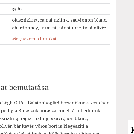
33 ha
olaszrizling, rajnai rizling, sauvignon blanc,
chardonnay, furmint, pinot noir, irsai olivér
Megnézem a borokat
szat bemutatása
 Légli Ottó a Balatonboglári borvidéknek. 2010-ben
pedig a Borászok borásza címet. A fehérborok
zrizling, rajnai rizling, sauvignon blanc,
livér, bár kevés vörös bort is kiegészíti a
artályban készülnek, a dűlős borok 3-7 hónapot