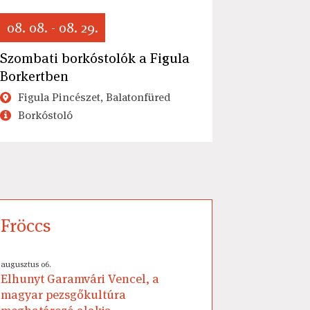
08. 08. - 08. 29.
Szombati borkóstolók a Figula
Borkertben
Figula Pincészet, Balatonfüred
Borkóstoló
Fröccs
augusztus 06.
Elhunyt Garamvári Vencel, a
magyar pezsgőkultúra