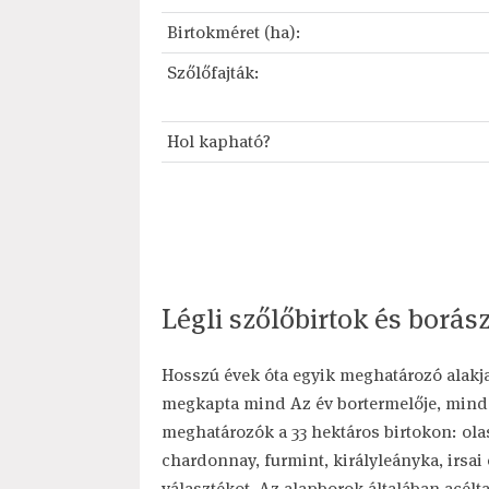
Birtokméret (ha):
Szőlőfajták:
Hol kapható?
Légli szőlőbirtok és borá
Hosszú évek óta egyik meghatározó alakja
megkapta mind Az év bortermelője, mind 
meghatározók a 33 hektáros birtokon: olas
chardonnay, furmint, királyleányka, irsai o
választékot. Az alapborok általában acélt