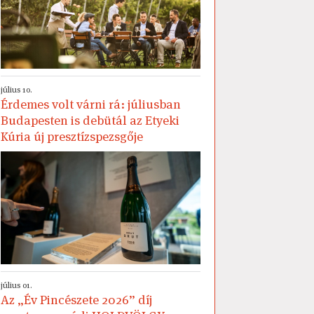
július 10.
Érdemes volt várni rá: júliusban
Budapesten is debütál az Etyeki
Kúria új presztízspezsgője
július 01.
Az „Év Pincészete 2026” díj