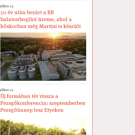
július 23.
50 év után bezárt a BB
balatonboglári üzeme, ahol a
hőskorban még Martini is készült
július 22.
Új formában tér vissza a
Pezsgőkonferencia: szeptemberben
Pezsgőünnep lesz Etyeken