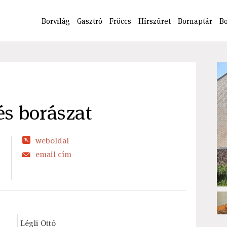
Borvilág
Gasztró
Fröccs
Hírszüret
Bornaptár
B
és borászat
weboldal
email cím
Légli Ottó