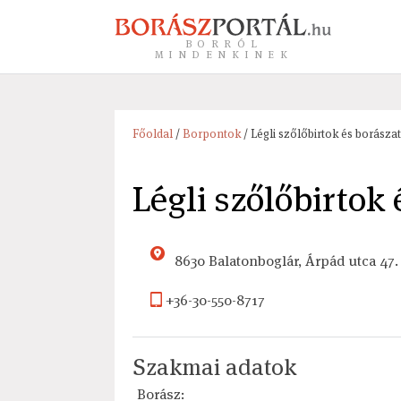
BORRÓL
MINDENKINEK
Főoldal
/
Borpontok
/ Légli szőlőbirtok és borászat
Légli szőlőbirtok 
8630 Balatonboglár, Árpád utca 47.
+36-30-550-8717
Szakmai adatok
Borász: