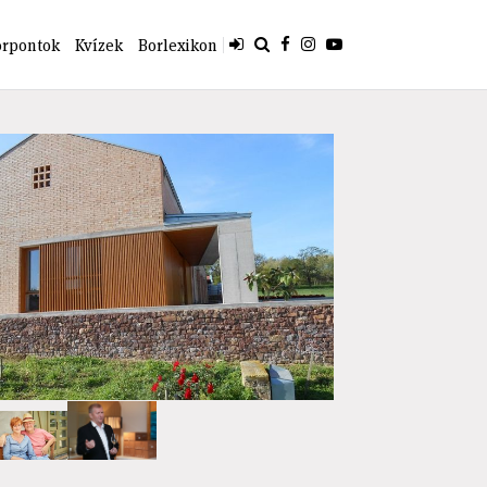
orpontok
Kvízek
Borlexikon