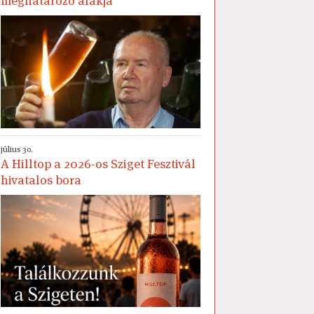
meghatározó alakja
július 30.
A Hilltop a 2026-os Sziget Fesztivál
hivatalos bora