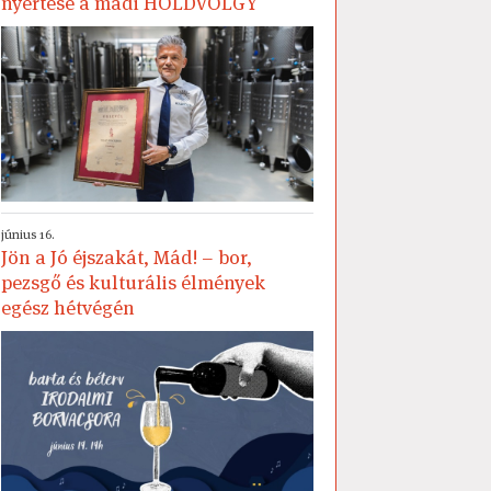
nyertese a mádi HOLDVÖLGY
június 16.
Jön a Jó éjszakát, Mád! – bor,
pezsgő és kulturális élmények
egész hétvégén