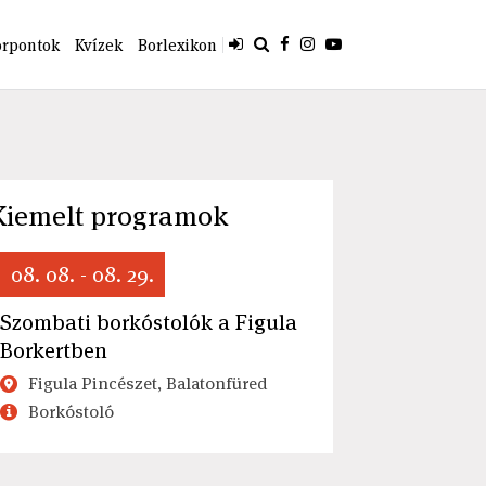
orpontok
Kvízek
Borlexikon
Kiemelt programok
08. 08. - 08. 29.
Szombati borkóstolók a Figula
Borkertben
Figula Pincészet, Balatonfüred
Borkóstoló