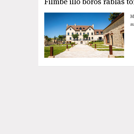
Filmbe illő boros rablás t
M
a