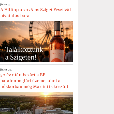
július 30.
A Hilltop a 2026-os Sziget Fesztivál
hivatalos bora
július 23.
50 év után bezárt a BB
balatonboglári üzeme, ahol a
hőskorban még Martini is készült