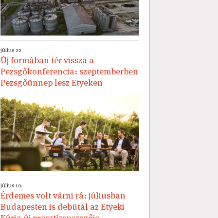
július 22.
Új formában tér vissza a
Pezsgőkonferencia: szeptemberben
Pezsgőünnep lesz Etyeken
július 10.
Érdemes volt várni rá: júliusban
Budapesten is debütál az Etyeki
Kúria új presztízspezsgője