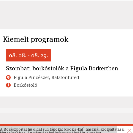
Kiemelt programok
08. 08. - 08. 29.
Szombati borkóstolók a Figula Borkertben
Figula Pincészet, Balatonfüred
Borkóstoló
A Borászportál.hu oldal süti fájlokat (cookie-kat) használ szolgáltatásai