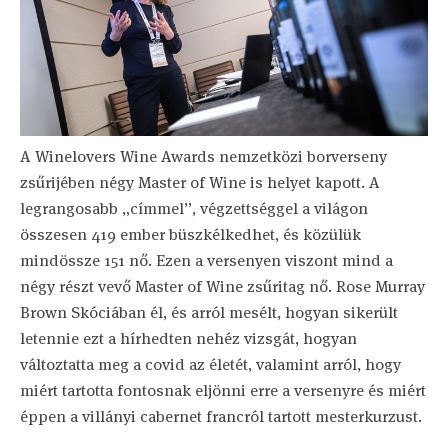
A Winelovers Wine Awards nemzetközi borverseny
zsűrijében négy Master of Wine is helyet kapott. A
legrangosabb „címmel”, végzettséggel a világon
összesen 419 ember büszkélkedhet, és közülük
mindössze 151 nő. Ezen a versenyen viszont mind a
négy részt vevő Master of Wine zsűritag nő. Rose Murray
Brown Skóciában él, és arról mesélt, hogyan sikerült
letennie ezt a hírhedten nehéz vizsgát, hogyan
változtatta meg a covid az életét, valamint arról, hogy
miért tartotta fontosnak eljönni erre a versenyre és miért
éppen a villányi cabernet francról tartott mesterkurzust.