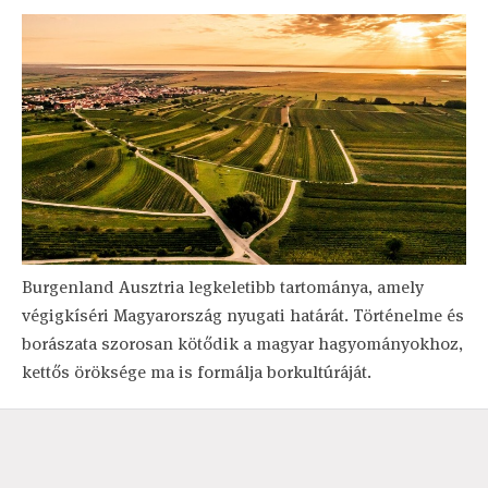
Burgenland Ausztria legkeletibb tartománya, amely
végigkíséri Magyarország nyugati határát. Történelme és
borászata szorosan kötődik a magyar hagyományokhoz,
kettős öröksége ma is formálja borkultúráját.