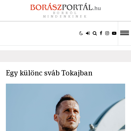
BORRÓL
MINDENKINEK
Egy különc sváb Tokajban