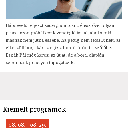
Hárslevelűt erjeszt sauvignon blanc élesztővel, olyan
pincesoron próbálkozik vendéglátással, ahol senki
másnak nem jutna eszébe, ha pedig nem tetszik neki az
elkészült bor, akár az egész hordót kiönti a szőlőbe.
Espák Pál még keresi az útját, de a borai alapján
szerintünk jó helyen tapogatózik.
Kiemelt programok
08. 08. - 08. 29.