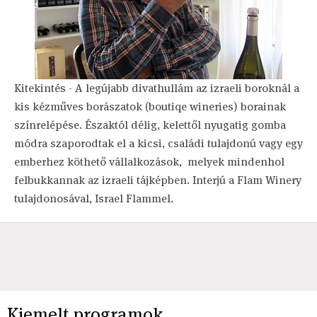
Kitekintés - A legújabb divathullám az izraeli boroknál a
kis kézműves borászatok (boutiqe wineries) borainak
színrelépése. Északtól délig, kelettől nyugatig gomba
módra szaporodtak el a kicsi, családi tulajdonú vagy egy
emberhez köthető vállalkozások, melyek mindenhol
felbukkannak az izraeli tájképben. Interjú a Flam Winery
tulajdonosával, Israel Flammel.
Kiemelt programok