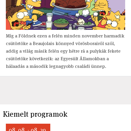
Míg a Földnek ezen a felén minden november harmadik
csütörtöke a Beaujolais könnyed vörösborairól szól,
addig a világ másik felén egy hétre rá a pulykák fekete
csütörtöke következik: az Egyesült Államokban a
hálaadás a második legnagyobb családi ünnep.
Kiemelt programok
08. 08. - 08. 29.