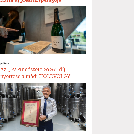
július 01.
Az „Év Pincészete 2026” díj
nyertese a mádi HOLDVÖLGY