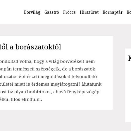
Borvilág
Gasztró
Fröccs
Hírszüret
Bornaptár
B
től a borászatoktól
ondoltad volna, hogy a világ borvidékeit nem
supán természeti szépségeik, de a borászatok
áltozatos építészeti megoldásokat felvonultató
pületei miatt is érdemes meglátogatni? Mutatunk
ost tíz olyan borbirtokot, ahová fényképezőgép
élkül tilos elindulni.