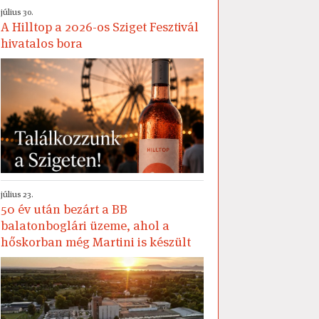
július 30.
A Hilltop a 2026-os Sziget Fesztivál
hivatalos bora
július 23.
50 év után bezárt a BB
balatonboglári üzeme, ahol a
hőskorban még Martini is készült