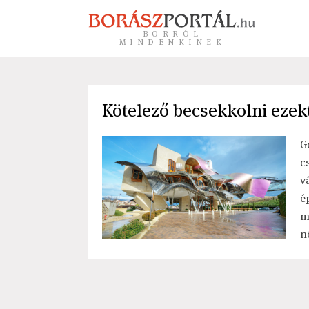
BORRÓL
MINDENKINEK
Kötelező becsekkolni ezek
G
c
v
é
m
n