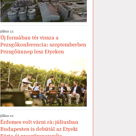
július 22.
Új formában tér vissza a
Pezsgőkonferencia: szeptemberben
Pezsgőünnep lesz Etyeken
július 10.
Érdemes volt várni rá: júliusban
Budapesten is debütál az Etyeki
Kúria új presztízspezsgője