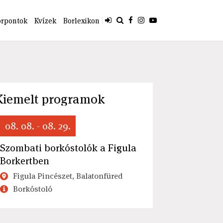
orpontok
Kvízek
Borlexikon
Kiemelt programok
08. 08. - 08. 29.
Szombati borkóstolók a Figula
Borkertben
Figula Pincészet, Balatonfüred
Borkóstoló