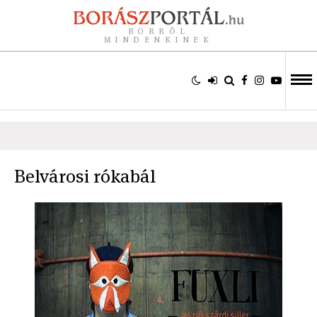
BORRÓL
MINDENKINEK
Belvárosi rókabál