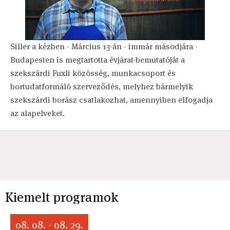
Siller a kézben - Március 13-án - immár másodjára -
Budapesten is megtartotta évjárat-bemutatóját a
szekszárdi Fuxli közösség, munkacsoport és
bortudatformáló szerveződés, melyhez bármelyik
szekszárdi borász csatlakozhat, amennyiben elfogadja
az alapelveket.
Kiemelt programok
08. 08. - 08. 29.