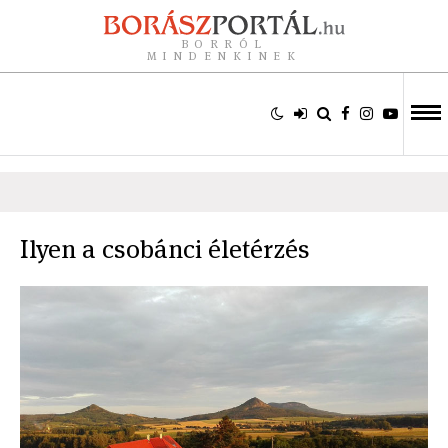
BORRÓL
MINDENKINEK
Ilyen a csobánci életérzés