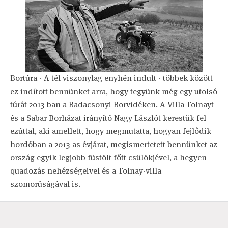
Bortúra - A tél viszonylag enyhén indult - többek között
ez indított bennünket arra, hogy tegyünk még egy utolsó
túrát 2013-ban a Badacsonyi Borvidéken. A Villa Tolnayt
és a Sabar Borházat irányító Nagy Lászlót kerestük fel
ezúttal, aki amellett, hogy megmutatta, hogyan fejlődik
hordóban a 2013-as évjárat, megismertetett bennünket az
ország egyik legjobb füstölt-főtt csülökjével, a hegyen
quadozás nehézségeivel és a Tolnay-villa
szomorúságával is.