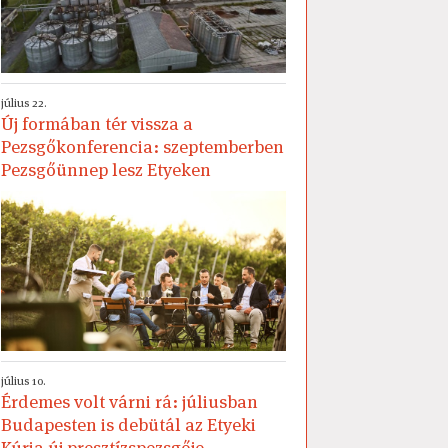
július 22.
Új formában tér vissza a
Pezsgőkonferencia: szeptemberben
Pezsgőünnep lesz Etyeken
július 10.
Érdemes volt várni rá: júliusban
Budapesten is debütál az Etyeki
Kúria új presztízspezsgője