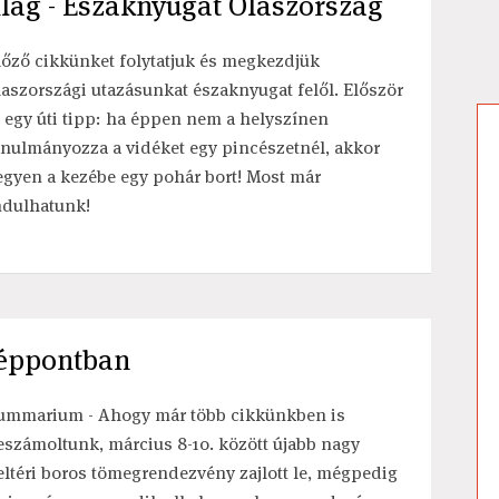
ilág - Északnyugat Olaszország
lőző cikkünket folytatjuk és megkezdjük
laszországi utazásunkat északnyugat felől. Először
s egy úti tipp: ha éppen nem a helyszínen
anulmányozza a vidéket egy pincészetnél, akkor
egyen a kezébe egy pohár bort! Most már
ndulhatunk!
zéppontban
ummarium - Ahogy már több cikkünkben is
eszámoltunk, március 8-10. között újabb nagy
eltéri boros tömegrendezvény zajlott le, mégpedig