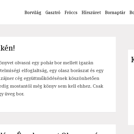
Borvilág
Gasztró
Fröccs
Hírszüret
Bornaptár
B
mkén!
önyvet olvasni egy pohár bor mellett igazán
rtelmiségi elfoglaltság, egy olasz borászat és egy
izájner cég együttműködésének köszönhetően
edig mostantól még könyv sem kell ehhez. Csak
gy üveg bor.