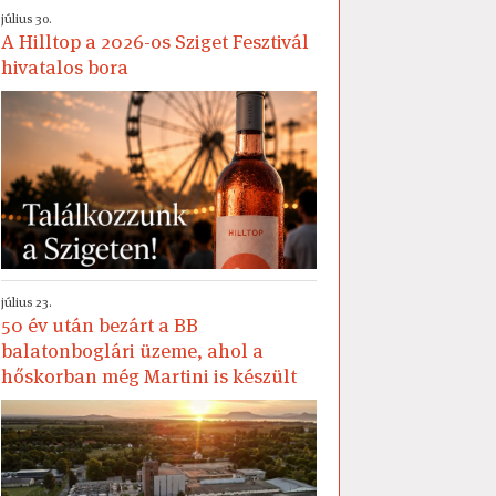
július 30.
A Hilltop a 2026-os Sziget Fesztivál
hivatalos bora
július 23.
50 év után bezárt a BB
balatonboglári üzeme, ahol a
hőskorban még Martini is készült