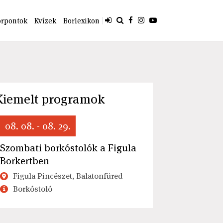
orpontok
Kvízek
Borlexikon
Kiemelt programok
08. 08. - 08. 29.
Szombati borkóstolók a Figula
Borkertben
Figula Pincészet, Balatonfüred
Borkóstoló