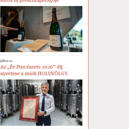
július 01.
Az „Év Pincészete 2026” díj
nyertese a mádi HOLDVÖLGY