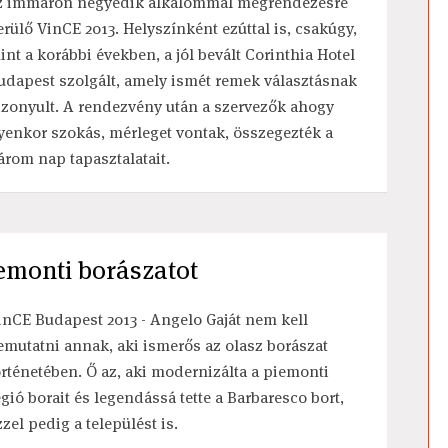
z immáron negyedik alkalommal megrendezésre
erülő VinCE 2013. Helyszínként ezúttal is, csakúgy,
int a korábbi években, a jól bevált Corinthia Hotel
udapest szolgált, amely ismét remek választásnak
izonyult. A rendezvény után a szervezők ahogy
lyenkor szokás, mérleget vontak, összegezték a
árom nap tapasztalatait.
iemonti borászatot
inCE Budapest 2013 - Angelo Gaját nem kell
emutatni annak, aki ismerős az olasz borászat
örténetében. Ő az, aki modernizálta a piemonti
égió borait és legendássá tette a Barbaresco bort,
zzel pedig a települést is.