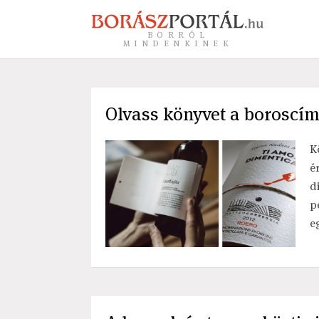
BORRÓL
MINDENKINEK
Olvass könyvet a boroscí
K
é
d
p
e