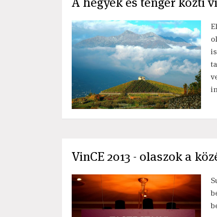
A hegyek és tenger közti v
E
o
i
t
v
i
VinCE 2013 - olaszok a kö
S
b
b