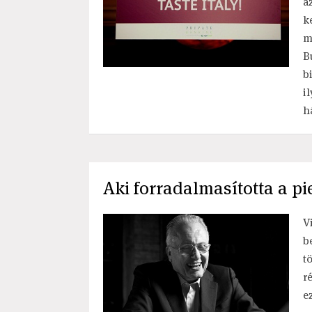
a
k
m
B
b
i
h
Aki forradalmasította a p
V
b
t
r
e