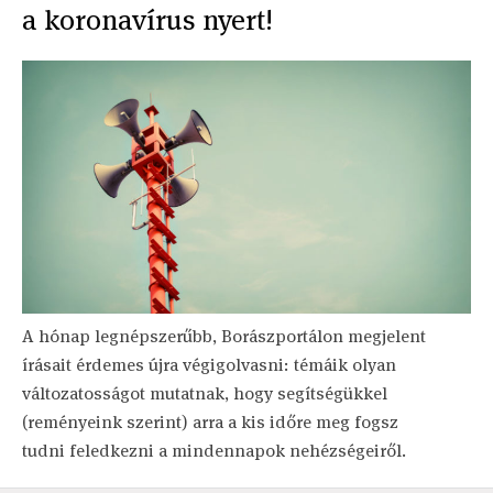
a koronavírus nyert!
A hónap legnépszerűbb, Borászportálon megjelent
írásait érdemes újra végigolvasni: témáik olyan
változatosságot mutatnak, hogy segítségükkel
(reményeink szerint) arra a kis időre meg fogsz
tudni feledkezni a mindennapok nehézségeiről.