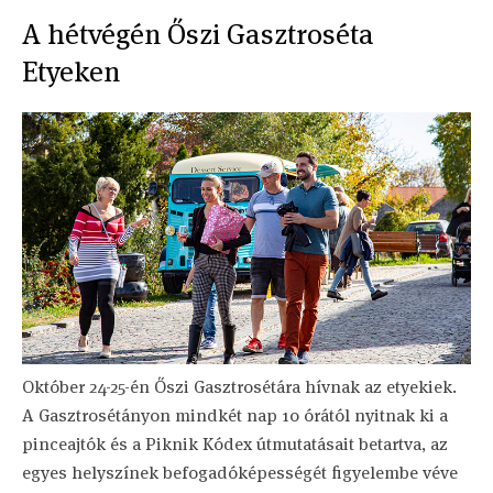
A hétvégén Őszi Gasztroséta
Etyeken
Október 24-25-én Őszi Gasztrosétára hívnak az etyekiek.
A Gasztrosétányon mindkét nap 10 órától nyitnak ki a
pinceajtók és a Piknik Kódex útmutatásait betartva, az
egyes helyszínek befogadóképességét figyelembe véve