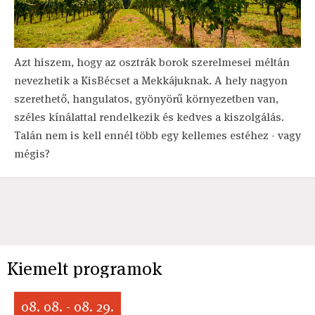
Azt hiszem, hogy az osztrák borok szerelmesei méltán
nevezhetik a KisBécset a Mekkájuknak. A hely nagyon
szerethető, hangulatos, gyönyörű környezetben van,
széles kínálattal rendelkezik és kedves a kiszolgálás.
Talán nem is kell ennél több egy kellemes estéhez - vagy
mégis?
Kiemelt programok
08. 08. - 08. 29.