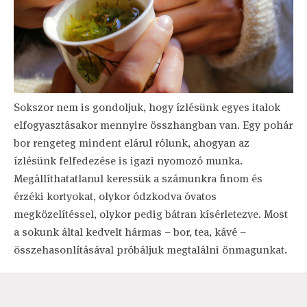
Sokszor nem is gondoljuk, hogy ízlésünk egyes italok
elfogyasztásakor mennyire összhangban van. Egy pohár
bor rengeteg mindent elárul rólunk, ahogyan az
ízlésünk felfedezése is igazi nyomozó munka.
Megállíthatatlanul keressük a számunkra finom és
érzéki kortyokat, olykor ódzkodva óvatos
megközelítéssel, olykor pedig bátran kísérletezve. Most
a sokunk által kedvelt hármas – bor, tea, kávé –
összehasonlításával próbáljuk megtalálni önmagunkat.