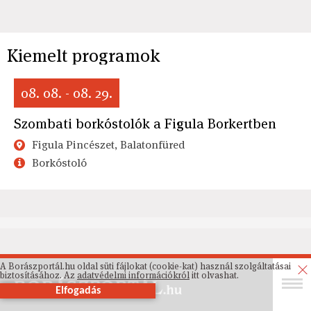
Kiemelt programok
08. 08. - 08. 29.
Szombati borkóstolók a Figula Borkertben
Figula Pincészet, Balatonfüred
Borkóstoló
A Borászportál.hu oldal süti fájlokat (cookie-kat) használ szolgáltatásai
biztosításához. Az
adatvédelmi információkról
itt olvashat.
Elfogadás