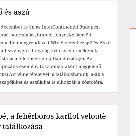
ő és aszú
 december 27-én az InterContinental Budapest
unai panorámás, ünnepi fényekkel átszőtt
ermeiben megrendezett Winelovers Pezsgő és Aszú
endezvényen a borvilág két csúcstermékének
óstolása felejthetetlen pillanatokat ígér. Az
mpozáns esemény főszponzoraként megjelenő
okaj Art Wine tételeivel is találkozhatunk, akik a
ezsgőjüket és aszújukat is elhozzák a kóstolóra.
bé, a fehérboros karfiol veloutè
y találkozása