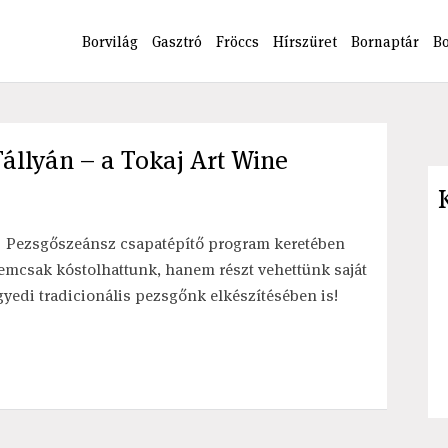
Borvilág
Gasztró
Fröccs
Hírszüret
Bornaptár
B
állyán – a Tokaj Art Wine
 Pezsgőszeánsz csapatépítő program keretében
emcsak kóstolhattunk, hanem részt vehettünk saját
gyedi tradicionális pezsgőnk elkészítésében is!