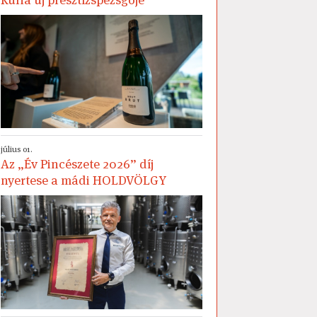
július 01.
Az „Év Pincészete 2026” díj
nyertese a mádi HOLDVÖLGY