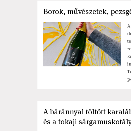
Borok, művészetek, pezsg
A
d
t
r
k
i
T
p
A báránnyal töltött karalá
és a tokaji sárgamuskotál