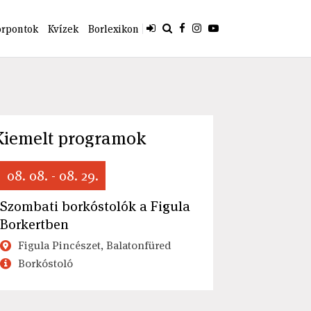
orpontok
Kvízek
Borlexikon
Kiemelt programok
08. 08. - 08. 29.
Szombati borkóstolók a Figula
Borkertben
Figula Pincészet, Balatonfüred
Borkóstoló