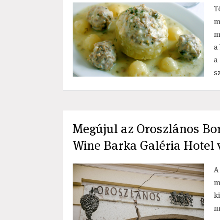
T
m
m
a
a
s
Megújul az Oroszlános Bor
Wine Barka Galéria Hotel 
A
m
k
m