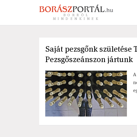
BORRÓL
MINDENKINEK
Saját pezsgőnk születése T
Pezsgőszeánszon jártunk
A
n
e