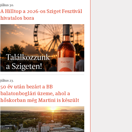
július 30.
A Hilltop a 2026-os Sziget Fesztivál
hivatalos bora
július 23.
50 év után bezárt a BB
balatonboglári üzeme, ahol a
hőskorban még Martini is készült