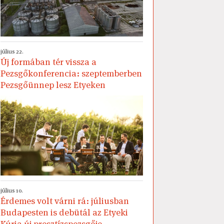
július 22.
Új formában tér vissza a
Pezsgőkonferencia: szeptemberben
Pezsgőünnep lesz Etyeken
július 10.
Érdemes volt várni rá: júliusban
Budapesten is debütál az Etyeki
Kúria új presztízspezsgője