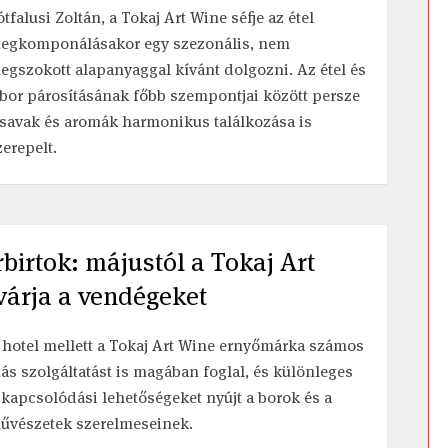
ótfalusi Zoltán, a Tokaj Art Wine séfje az étel
egkomponálásakor egy szezonális, nem
egszokott alapanyaggal kívánt dolgozni. Az étel és
 bor párosításának főbb szempontjai között persze
 savak és aromák harmonikus találkozása is
zerepelt.
birtok: májustól a Tokaj Art
várja a vendégeket
 hotel mellett a Tokaj Art Wine ernyőmárka számos
ás szolgáltatást is magában foglal, és különleges
ikapcsolódási lehetőségeket nyújt a borok és a
űvészetek szerelmeseinek.