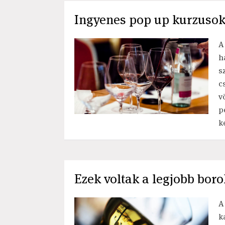
Ingyenes pop up kurzusok
A
h
s
c
v
p
k
Ezek voltak a legjobb boro
A
k