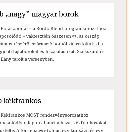
jobb „nagy” magyar borok
 Borászportál – a Bordó Blend programsorozathoz
apcsolódó – vaktesztjén összesen 57, az ország
zámos részéről származó borból választottuk ki a
egjobb fajtaborokat és házasításokat. Szekszárd és
illány tarolt a versenyben.
b kékfrankos
 Kékfrankos MOST rendezvénysorozathoz
apcsolódóan lapunk ismét a hazai kékfrankosokat
esztelte. A top 3-ba egy tolnai, egy kunsági, és egy