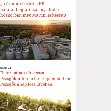
50 év után bezárt a BB
balatonboglári üzeme, ahol a
hőskorban még Martini is készült
július 22.
Új formában tér vissza a
Pezsgőkonferencia: szeptemberben
Pezsgőünnep lesz Etyeken