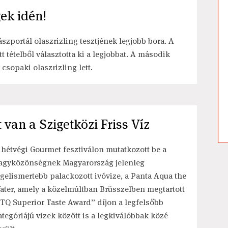
gek idén!
szportál olaszrizling tesztjének legjobb bora. A
 tételből választotta ki a legjobbat. A második
csopaki olaszrizling lett.
t van a Szigetközi Friss Víz
 hétvégi Gourmet fesztiválon mutatkozott be a
agyközönségnek Magyarország jelenleg
egelismertebb palackozott ivóvize, a Panta Aqua the
ater, amely a közelmúltban Brüsszelben megtartott
ITQ Superior Taste Award” díjon a legfelsőbb
ategóriájú vizek között is a legkiválóbbak közé