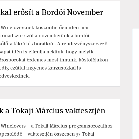
kal erősít a Bordói November
 Wineloversnek köszönhetően idén már
armadszor szól a novemberünk a bordói
zőlőfajtákról és boraikról. A rendezvényszervező
sapat idén is elárulja nekünk, hogy melyik
örösborokat érdemes most innunk, kóstolójukon
edig ezúttal ingyenes kurzusokkal is
edveskednek.
k a Tokaji Március vaktesztjén
 Winelovers – a Tokaji Március programsorozathoz
apcsolódó – vaktesztjén összesen 37 Tokaj-