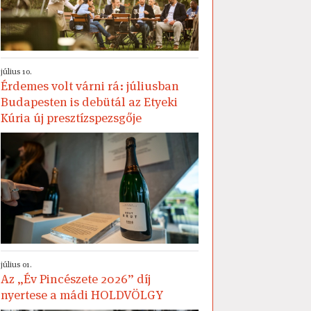
július 10.
Érdemes volt várni rá: júliusban
Budapesten is debütál az Etyeki
Kúria új presztízspezsgője
július 01.
Az „Év Pincészete 2026” díj
nyertese a mádi HOLDVÖLGY