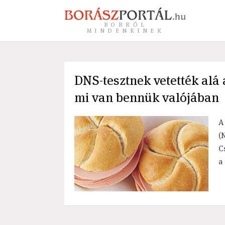
BORRÓL
MINDENKINEK
DNS-tesztnek vetették alá
mi van bennük valójában
A
(
C
a