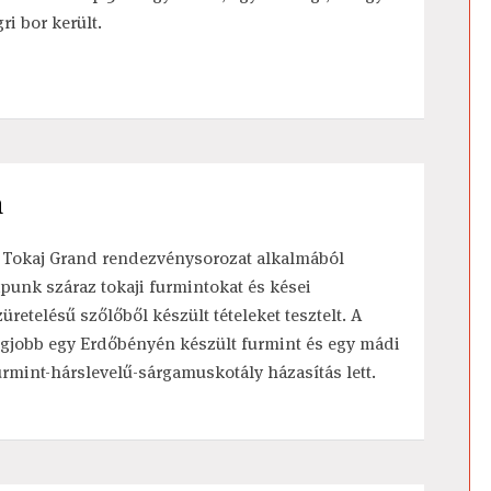
ri bor került.
n
 Tokaj Grand rendezvénysorozat alkalmából
apunk száraz tokaji furmintokat és kései
züretelésű szőlőből készült tételeket tesztelt. A
egjobb egy Erdőbényén készült furmint és egy mádi
urmint-hárslevelű-sárgamuskotály házasítás lett.