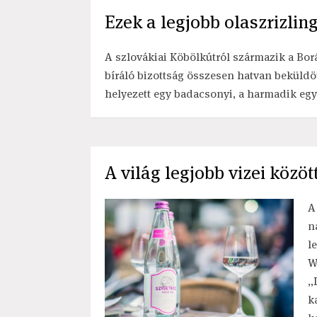
Ezek a legjobb olaszrizlin
A szlovákiai Köbölkútról származik a Borá
bíráló bizottság összesen hatvan beküldött
helyezett egy badacsonyi, a harmadik egy 
A világ legjobb vizei közöt
A
n
l
W
„
k