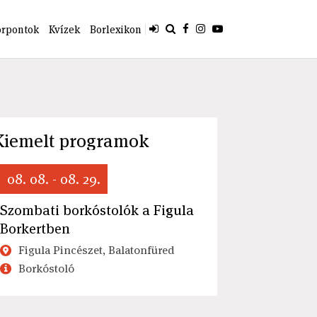
orpontok
Kvízek
Borlexikon
Kiemelt programok
08. 08. - 08. 29.
Szombati borkóstolók a Figula
Borkertben
Figula Pincészet, Balatonfüred
Borkóstoló