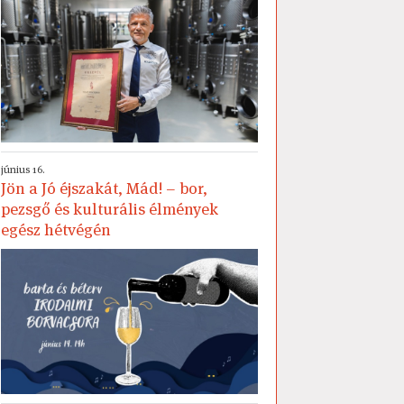
június 16.
Jön a Jó éjszakát, Mád! – bor,
pezsgő és kulturális élmények
egész hétvégén