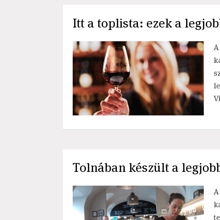
Itt a toplista: ezek a leg
A
k
s
l
V
Tolnában készült a legjob
A
k
t