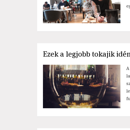
eg
Ezek a legjobb tokajik idé
A
l
s
l
f