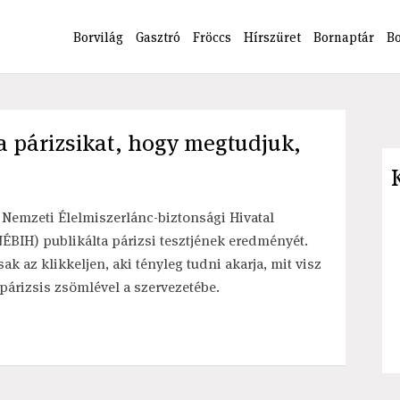
Borvilág
Gasztró
Fröccs
Hírszüret
Bornaptár
B
 a párizsikat, hogy megtudjuk,
 Nemzeti Élelmiszerlánc-biztonsági Hivatal
NÉBIH) publikálta párizsi tesztjének eredményét.
sak az klikkeljen, aki tényleg tudni akarja, mit visz
 párizsis zsömlével a szervezetébe.