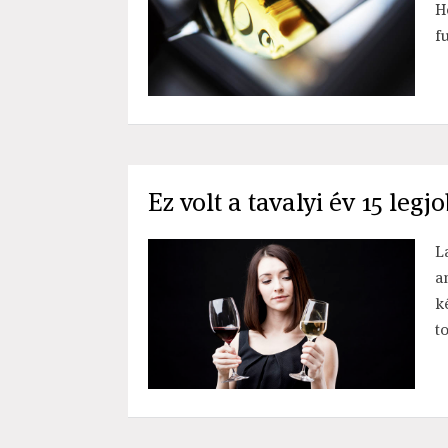
H
f
Ez volt a tavalyi év 15 leg
L
a
k
t