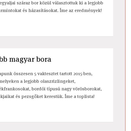
egyaljai száraz bor közül választottuk ki a legjobb
urmintokat és házasításokat. Íme az eredmények!
jobb magyar bora
apunk összesen 5 vaktesztet tartott 2015-ben,
melyeken a legjobb olaszrizlingeket,
ékfrankosokat, bordói típusú nagy vörösborokat,
okjaikat és pezsgőket kerestük. Íme a toplista!