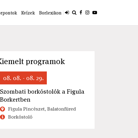
orpontok
Kvízek
Borlexikon
Kiemelt programok
08. 08. - 08. 29.
Szombati borkóstolók a Figula
Borkertben
Figula Pincészet, Balatonfüred
Borkóstoló