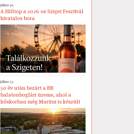
július 30.
A Hilltop a 2026-os Sziget Fesztivál
hivatalos bora
július 23.
50 év után bezárt a BB
balatonboglári üzeme, ahol a
hőskorban még Martini is készült