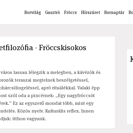
Borvilág
Gasztró
Fröccs
Hírszüret
Bornaptár
B
etfilozófia - Fröccskisokos
 város lassan lélegzik a melegben, a kávézók és
orozók teraszai megtelnek beszélgetéssel,
ohárcsilingeléssel, apró rituálékkal. Valaki épp
ost szól oda a pincérnek: „Egy nagyfröccsöt
érek.” Ez az egyszerű mondat több, mint egy
endelés. Közös nyelv. Kulturális reflex. Innen
udjuk: itthon vagyunk.