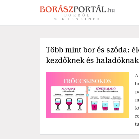
BORRÓL
MINDENKINEK
Több mint bor és szóda: él
kezdőknek és haladóknak
A
b
p
m
k
r
t