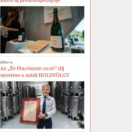
július 01.
Az „Év Pincészete 2026” díj
nyertese a mádi HOLDVÖLGY