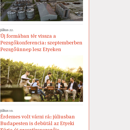
július 22.
Új formában tér vissza a
Pezsgőkonferencia: szeptemberben
Pezsgőünnep lesz Etyeken
július 10.
Érdemes volt várni rá: júliusban
Budapesten is debütál az Etyeki
Kúria új presztízspezsgője