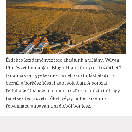
Érdekes kezdeményezésre akadtunk a villányi Vylyan
Pincészet honlapján. Blogjukban könnyed, közérthető
tartalmakkal igyekeznek minél több tudást átadni a
borral, a borkészítéssel kapcsolatban. A sorozat
felfuttatását ráadásul éppen a szüretre időzítették, így
ha elkezded követni őket, végig tudod kísérni a
folyamatot, ahogyan a szőlőből bor lesz.