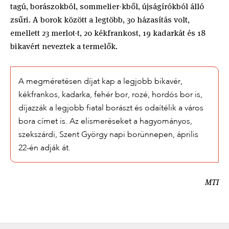
tagú, borászokból, sommelier-kből, újságírókból álló
zsűri. A borok között a legtöbb, 30 házasítás volt,
emellett 23 merlot-t, 20 kékfrankost, 19 kadarkát és 18
bikavért neveztek a termelők.
A megméretésen díjat kap a legjobb bikavér,
kékfrankos, kadarka, fehér bor, rozé, hordós bor is,
díjazzák a legjobb fiatal borászt és odaítélik a város
bora címet is. Az elismeréseket a hagyományos,
szekszárdi, Szent György napi borünnepen, április
22-én adják át.
MTI