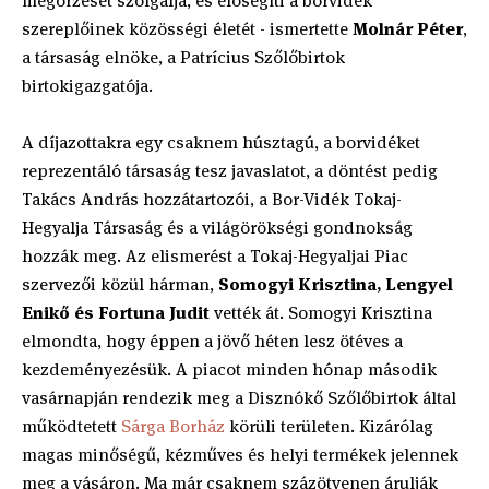
megőrzését szolgálja, és elősegíti a borvidék
szereplőinek közösségi életét - ismertette
Molnár Péter
,
a társaság elnöke, a Patrícius Szőlőbirtok
birtokigazgatója.
A díjazottakra egy csaknem húsztagú, a borvidéket
reprezentáló társaság tesz javaslatot, a döntést pedig
Takács András hozzátartozói, a Bor-Vidék Tokaj-
Hegyalja Társaság és a világörökségi gondnokság
hozzák meg. Az elismerést a Tokaj-Hegyaljai Piac
szervezői közül hárman,
Somogyi Krisztina, Lengyel
Enikő és Fortuna Judit
vették át. Somogyi Krisztina
elmondta, hogy éppen a jövő héten lesz ötéves a
kezdeményezésük. A piacot minden hónap második
vasárnapján rendezik meg a Disznókő Szőlőbirtok által
működtetett
Sárga Borház
körüli területen. Kizárólag
magas minőségű, kézműves és helyi termékek jelennek
meg a vásáron. Ma már csaknem százötvenen árulják