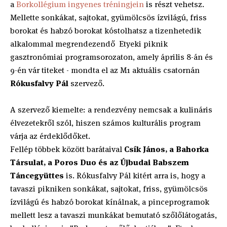
a
Borkollégium ingyenes tréningjein
is részt vehetsz.
Mellette sonkákat, sajtokat, gyümölcsös ízvilágú, friss
borokat és habzó borokat kóstolhatsz a tizenhetedik
alkalommal megrendezendő Etyeki piknik
gasztronómiai programsorozaton, amely április 8-án és
9-én vár titeket - mondta el az M1 aktuális csatornán
Rókusfalvy Pál
szervező.
A szervező kiemelte: a rendezvény nemcsak a kulináris
élvezetekről szól, hiszen számos kulturális program
várja az érdeklődőket.
Fellép többek között barátaival
Csík János, a Bahorka
Társulat, a Poros Duo és az Újbudai Babszem
Táncegyüttes
is. Rókusfalvy Pál kitért arra is, hogy a
tavaszi pikniken sonkákat, sajtokat, friss, gyümölcsös
ízvilágú és habzó borokat kínálnak, a pinceprogramok
mellett lesz a tavaszi munkákat bemutató szőlőlátogatás,