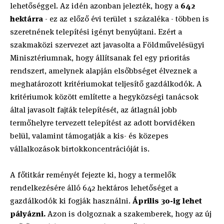
lehetőséggel. Az idén azonban jelezték, hogy a
642
hektárra
- ez az előző évi terület 1 százaléka - többen is
szeretnének telepítési igényt benyújtani. Ezért a
szakmaközi szervezet azt javasolta a Földművelésügyi
Minisztériumnak, hogy állítsanak fel egy prioritás
rendszert, amelynek alapján elsőbbséget élveznek a
meghatározott kritériumokat teljesítő gazdálkodók. A
kritériumok között említette a hegyközségi tanácsok
által javasolt fajták telepítését, az átlagnál jobb
termőhelyre tervezett telepítést az adott borvidéken
belül, valamint támogatják a kis- és közepes
vállalkozások birtokkoncentrációját is.
A főtitkár reményét fejezte ki, hogy a termelők
rendelkezésére álló 642 hektáros lehetőséget a
gazdálkodók ki fogják használni.
Április 30-ig lehet
pályázni.
Azon is dolgoznak a szakemberek, hogy az új