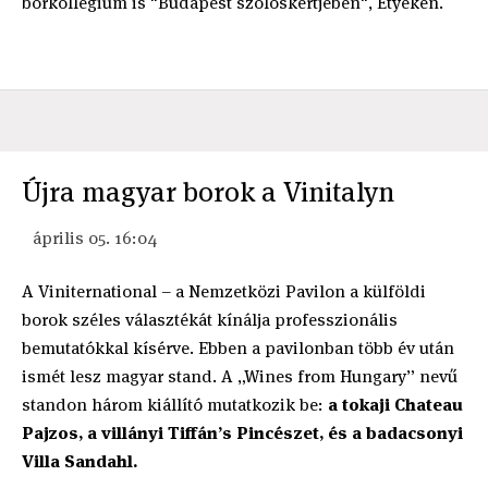
borkollégium is "Budapest szőlőskertjében", Etyeken.
Újra magyar borok a Vinitalyn
április 05. 16:04
A Viniternational – a Nemzetközi Pavilon a külföldi
borok széles választékát kínálja professzionális
bemutatókkal kísérve. Ebben a pavilonban több év után
ismét lesz magyar stand. A „Wines from Hungary” nevű
standon három kiállító mutatkozik be:
a tokaji Chateau
Pajzos, a villányi Tiffán’s Pincészet, és a badacsonyi
Villa Sandahl.