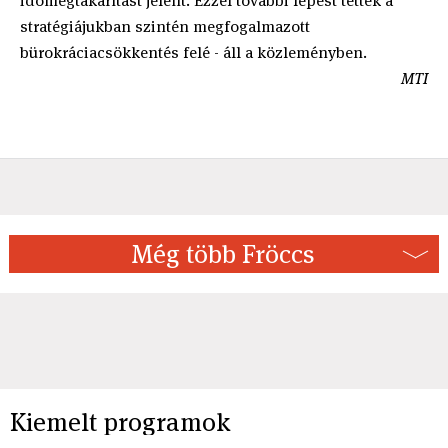
időmegtakarítást jelent. Ezzel további lépést tettek a
stratégiájukban szintén megfogalmazott
bürokráciacsökkentés felé - áll a közleményben.
MTI
Még több Fröccs
Kiemelt programok