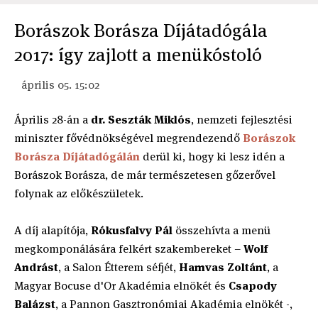
Borászok Borásza Díjátadógála
2017: így zajlott a menükóstoló
április 05. 15:02
Április 28-án a
dr. Seszták Miklós
, nemzeti fejlesztési
miniszter fővédnökségével megrendezendő
Borászok
Borásza Díjátadógálán
derül ki, hogy ki lesz idén a
Borászok Borásza, de már természetesen gőzerővel
folynak az előkészületek.
A díj alapítója,
Rókusfalvy Pál
összehívta a menü
megkomponálására felkért szakembereket –
Wolf
Andrást
, a Salon Étterem séfjét,
Hamvas Zoltánt
, a
Magyar Bocuse d'Or Akadémia elnökét és
Csapody
Balázst
, a Pannon Gasztronómiai Akadémia elnökét -,