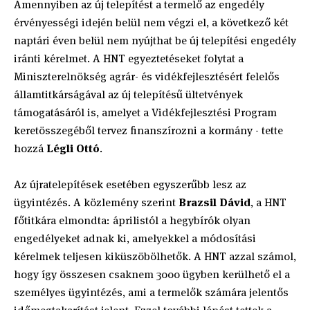
Amennyiben az új telepítést a termelő az engedély
érvényességi idején belül nem végzi el, a következő két
naptári éven belül nem nyújthat be új telepítési engedély
iránti kérelmet. A HNT egyeztetéseket folytat a
Miniszterelnökség agrár- és vidékfejlesztésért felelős
államtitkárságával az új telepítésű ültetvények
támogatásáról is, amelyet a Vidékfejlesztési Program
keretösszegéből tervez finanszírozni a kormány - tette
hozzá
Légli Ottó
.
Az újratelepítések esetében egyszerűbb lesz az
ügyintézés. A közlemény szerint
Brazsil Dávid
, a HNT
főtitkára elmondta: áprilistól a hegybírók olyan
engedélyeket adnak ki, amelyekkel a módosítási
kérelmek teljesen kiküszöbölhetők. A HNT azzal számol,
hogy így összesen csaknem 3000 ügyben kerülhető el a
személyes ügyintézés, ami a termelők számára jelentős