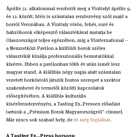
Április 51. alkalommal rendezik meg a Vinitalyt április 9.
és 12. között. Idén is számtalan rendezvény szól majd a
borról Veronában. A Vinitaly vörös, fehér, rozé és
habzóborok elképesztő választékával mutatja be
Olaszországot teljes egészében, míg a Viniternational –
a Nemzetközi Pavilon a külföldi borok széles
választékát kínálja professzionális bemutatókkal
kísérve. Ebben a pavilonban több év után ismét lesz
magyar stand. A kiállítás négy napja alatt számtalan
vezetett borkóstoló játszik fontos szerepet a szektor
szakemberei és termelői közötti kapcsolatok
elősegítésében. A kiállítás kulturális
kísérőrendezvényén, a Tasting Ex..Pressen előadást
tartunk a „Prémium Borok Magyarországról” címmel.
Már nincs sok szabad hely, de
itt még foglalhat
.
A Tasting Ex…Press borsora: