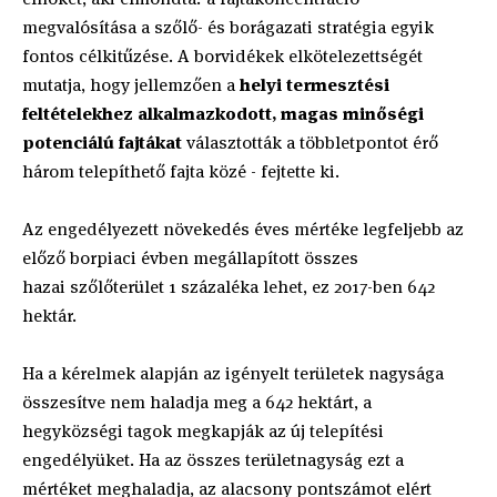
megvalósítása a szőlő- és borágazati stratégia egyik
fontos célkitűzése. A borvidékek elkötelezettségét
mutatja, hogy jellemzően a
helyi termesztési
feltételekhez alkalmazkodott, magas minőségi
potenciálú fajtákat
választották a többletpontot érő
három telepíthető fajta közé - fejtette ki.
Az engedélyezett növekedés éves mértéke legfeljebb az
előző borpiaci évben megállapított összes
hazai szőlőterület 1 százaléka lehet, ez 2017-ben 642
hektár.
Ha a kérelmek alapján az igényelt területek nagysága
összesítve nem haladja meg a 642 hektárt, a
hegyközségi tagok megkapják az új telepítési
engedélyüket. Ha az összes területnagyság ezt a
mértéket meghaladja, az alacsony pontszámot elért