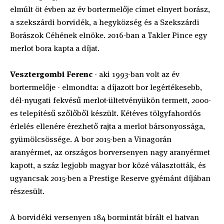
elmúlt öt évben az év bortermelője címet elnyert borász,
a szekszárdi borvidék, a hegyközség és a Szekszárdi
Borászok Céhének elnöke. 2016-ban a Takler Pince egy
merlot bora kapta a díjat.
Vesztergombi Ferenc
- aki 1993-ban volt az év
bortermelője - elmondta: a díjazott bor legértékesebb,
dél-nyugati fekvésű merlot-ültetvényükön termett, 2000-
es telepítésű szőlőből készült. Kétéves tölgyfahordós
érlelés ellenére érezhető rajta a merlot bársonyossága,
gyümölcsössége. A bor 2015-ben a Vinagorán
aranyérmet, az országos borversenyen nagy aranyérmet
kapott, a száz legjobb magyar bor közé választották, és
ugyancsak 2015-ben a Prestige Reserve gyémánt díjában
részesült.
A borvidéki versenyen 184 bormintát bírált el hatvan