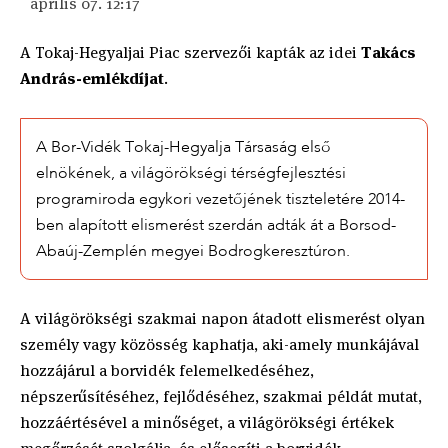
április 07. 12:17
A Tokaj-Hegyaljai Piac szervezői kapták az idei
Takács
András-emlékdíjat
.
A Bor-Vidék Tokaj-Hegyalja Társaság első
elnökének, a világörökségi térségfejlesztési
programiroda egykori vezetőjének tiszteletére 2014-
ben alapított elismerést szerdán adták át a Borsod-
Abaúj-Zemplén megyei Bodrogkeresztúron.
A világörökségi szakmai napon átadott elismerést olyan
személy vagy közösség kaphatja, aki-amely munkájával
hozzájárul a borvidék felemelkedéséhez,
népszerűsítéséhez, fejlődéséhez, szakmai példát mutat,
hozzáértésével a minőséget, a világörökségi értékek