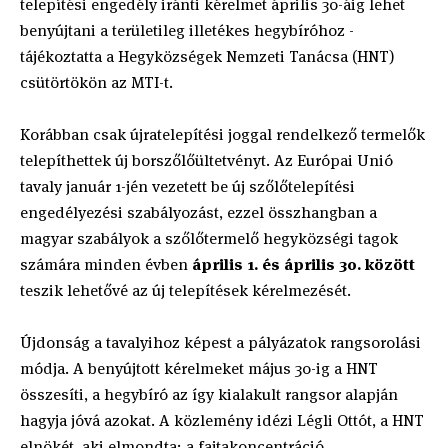
telepítési engedély iránti kérelmet április 30-áig lehet
benyújtani a területileg illetékes hegybíróhoz -
tájékoztatta a Hegyközségek Nemzeti Tanácsa (HNT)
csütörtökön az MTI-t.
Korábban csak újratelepítési joggal rendelkező termelők
telepíthettek új borszőlőültetvényt. Az Európai Unió
tavaly január 1-jén vezetett be új szőlőtelepítési
engedélyezési szabályozást, ezzel összhangban a
magyar szabályok a szőlőtermelő hegyközségi tagok
számára minden évben
április 1. és április 30. között
teszik lehetővé az új telepítések kérelmezését.
Újdonság a tavalyihoz képest a pályázatok rangsorolási
módja. A benyújtott kérelmeket május 30-ig a HNT
összesíti, a hegybíró az így kialakult rangsor alapján
hagyja jóvá azokat. A közlemény idézi Légli Ottót, a HNT
elnökét, aki elmondta: a fajtakoncentráció