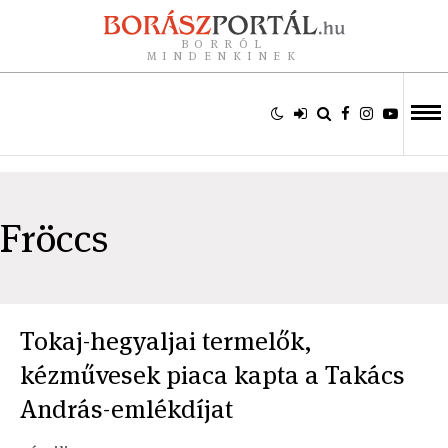
BORRÓL
MINDENKINEK
Fröccs
Tokaj-hegyaljai termelők,
kézművesek piaca kapta a Takács
András-emlékdíjat