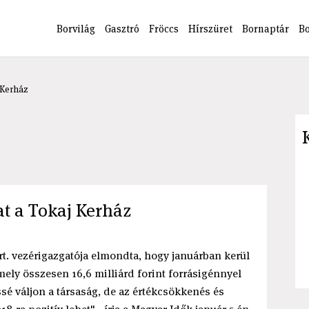
Borvilág
Gasztró
Fröccs
Hírszüret
Bornaptár
B
 Kerház
at a Tokaj Kerház
t. vezérigazgatója elmondta, hogy januárban kerül
mely összesen 16,6 milliárd forint forrásigénnyel
sé váljon a társaság, de az értékcsökkenés és