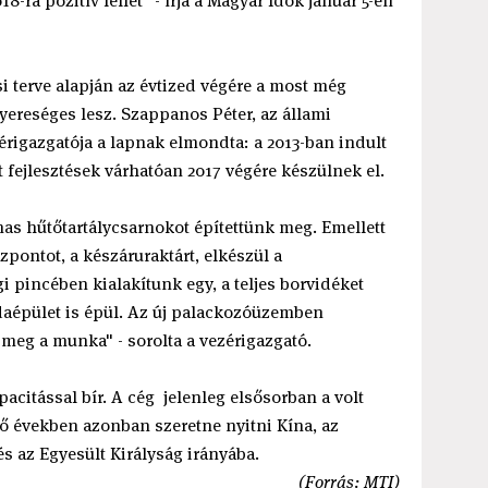
-ra pozitív lehet" - írja a Magyar Idők január 5-én
i terve alapján az évtized végére a most még
ereséges lesz. Szappanos Péter, az állami
érigazgatója a lapnak elmondta: a 2013-ban indult
fejlesztések várhatóan 2017 végére készülnek el.
lmas hűtőtartálycsarnokot építettünk meg. Emellett
pontot, a készáruraktárt, elkészül a
 pincében kialakítunk egy, a teljes borvidéket
daépület is épül. Az új palackozóüzemben
meg a munka" - sorolta a vezérigazgató.
acitással bír. A cég jelenleg elsősorban a volt
ező években azonban szeretne nyitni Kína, az
s az Egyesült Királyság irányába.
(Forrás: MTI)