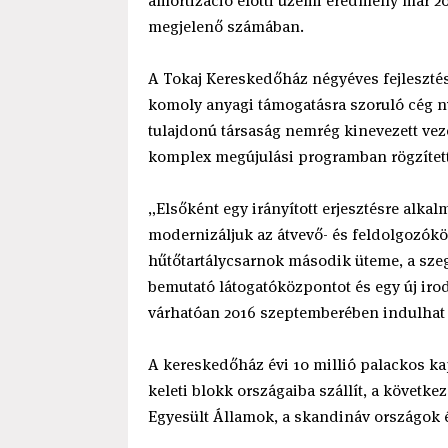
amortizáció előtti üzemi eredmény már 2018
megjelenő számában.
A Tokaj Kereskedőház négyéves fejlesztés
komoly anyagi támogatásra szoruló cég ny
tulajdonú társaság nemrég kinevezett vez
komplex megújulási programban rögzített 
„Elsőként egy irányított erjesztésre alka
modernizáljuk az átvevő- és feldolgozóköz
hűtőtartálycsarnok második üteme, a szegi
bemutató látogatóközpontot és egy új iro
várhatóan 2016 szeptemberében indulhat 
A kereskedőház évi 10 millió palackos kap
keleti blokk országaiba szállít, a követk
Egyesült Államok, a skandináv országok é