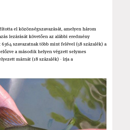
dította el közönségszavazását, amelyen három
avazás lezárását követően az alábbi eredmény
t 6364 szavazatnak több mint felével (58 százalék) a
gelőzve a második helyen végzett selymes
yezett márnát (18 százalék) - írja a