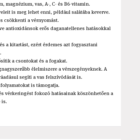
m, magnézium, vas, A-, C- és B6-vitamin.
leit is meg lehet enni, például salátába keverve.
és csökkenti a vérnyomást.
etve antioxidánsok erős daganatellenes hatásokkal
t és a kitartást, ezért érdemes azt fogyasztani
.
ítik a csontokat és a fogakat.
legnagyszerűbb élelmiszere a vérszegényeknek. A
áadásul segíti a vas felszívódását is.
folyamatokat is támogatja.
és vérkeringést fokozó hatásainak köszönhetően a
 is.