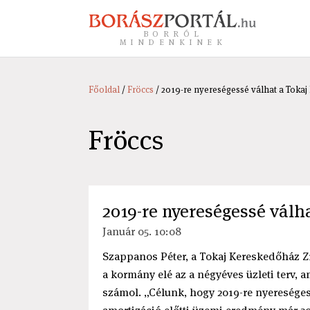
BORRÓL
MINDENKINEK
Főoldal
/
Fröccs
/ 2019-re nyereségessé válhat a Tokaj
Fröccs
2019-re nyereségessé válh
Január 05. 10:08
Szappanos Péter, a Tokaj Kereskedőház Zr
a kormány elé az a négyéves üzleti terv, a
számol. „Célunk, hogy 2019-re nyereséges