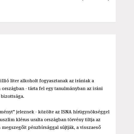
illió liter alkoholt fogyasztanak az irániak a
 országban - tárta fel egy tanulmányban az iráni
bizottsága.
ményt" jeleznek - közölte az ISNA hírügynökséggel
szlim klérus uralta országban törvény tiltja az
om megszegőit pénzbírsággal sújtják, a visszaeső