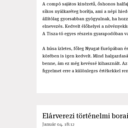
A compó sajátos kinézetű, őshonos halfa
síkos nyálkaréteg borítja, ami a népi hied
állítólag gyorsabban gyógyulnak, ha hozz
elnevezés. Kedvelt élőhelyei a növényekk
A Tisza-tó egyes részein gyarapodóban v
A húsa ízletes, főleg Nyugat-Európában ér
körében is igen kedvelt. Mind halgazdasá
benne, ám ez még kevéssé kihasznált. Az 
figyelmet erre a különleges értékekkel r
Elárverezi történelmi bora
Január 04. 18:12