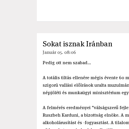
Sokat isznak Iránban
Január 05. 08:06
Pedig ott nem szabad...
A totális tiltás ellenére mégis évente 60 m
szigorú vallási előírások uralta muzulmán
népjóléti és munkaügyi minisztérium egy 
A felmérés eredményei "válságszerű fejle
Ruszbeh Karduni, a bizottság elnöke. A mu
alkoholárusítást és -fogyasztást. A tilal