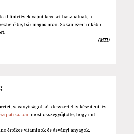
k a büntetések vajmi keveset használnak, a
rezhető be, bár magas áron. Sokan ezért inkább
rt.
(MTI)
g
köretet, savanyúságot sőt desszertet is készíteni, és
ázipatika.com
most összegyűjtötte, hogy mit
ne értékes vitaminok és ásványi anyagok,