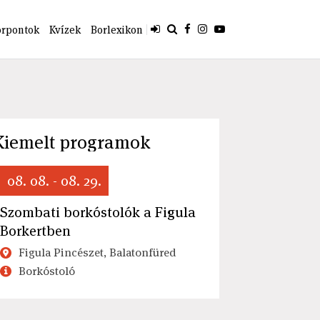
orpontok
Kvízek
Borlexikon
Kiemelt programok
08. 08. - 08. 29.
Szombati borkóstolók a Figula
Borkertben
Figula Pincészet, Balatonfüred
Borkóstoló