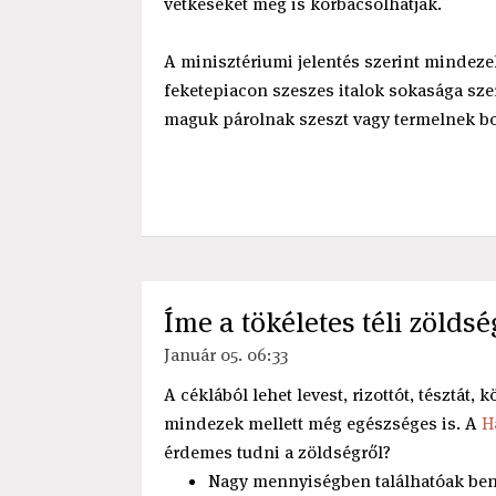
vétkeseket meg is korbácsolhatják.
A minisztériumi jelentés szerint mindeze
feketepiacon szeszes italok sokasága sze
maguk párolnak szeszt vagy termelnek bo
Íme a tökéletes téli zöldsé
Január 05. 06:33
A céklából lehet levest, rizottót, tésztát, 
mindezek mellett még egészséges is. A
H
érdemes tudni a zöldségről?
Nagy mennyiségben találhatóak ben