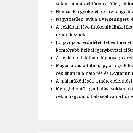
valamint antioxidánsok, főleg káliu
Nemcsak a gyökerét, de a zsenge leve
Nagyszerűen javítja a vérkeringést, 
A céklában lévő fitokemikáliák, ill
rendelkeznek.
Jól javítja az erőnlétet, teljesítmény
komolyabb fizikai igénybevétel előtt
A céklában található tápanyagok erős
Magas a vastartalma, így az egyik 
céklában található réz és C-vitamin r
A máj működését, a méregtelenítési 
Méregtelenítő, gyulladáscsökkentő 
cékla nagyon jó hatással van a bőrre