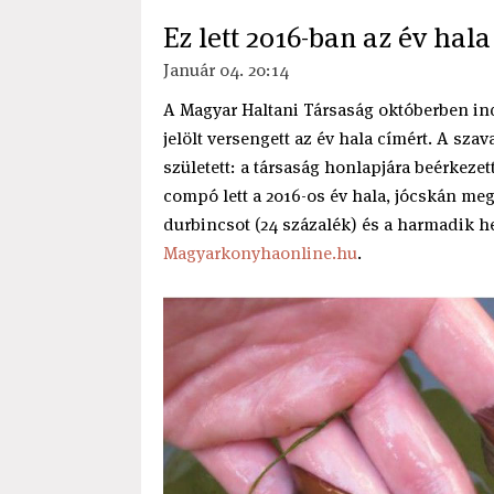
Ez lett 2016-ban az év hala
Január 04. 20:14
A Magyar Haltani Társaság októberben in
jelölt versengett az év hala címért. A sz
született: a társaság honlapjára beérkezet
compó lett a 2016-os év hala, jócskán me
durbincsot (24 százalék) és a harmadik hel
Magyarkonyhaonline.hu
.