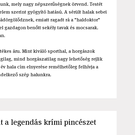
junk, mely nagy népszerűségnek örvend. Testét
elem szerint gyógyító hatású. A sérült halak sebei
ádörgölődznek, emiatt ragadt rá a "haldoktor"
el gazdagon benőtt sekély tavak és mocsarak.
an.
tékes áru. Mint kiváló sporthal, a horgászok
gilag, mind horgászatilag nagy lehetőség rejlik
év hala cím elnyerése remélhetőleg felhívja a
endelkező szép halunkra.
it a legendás krími pincészet