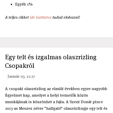
Egyéb 1%
A teljes cikket
ide kattintva
tudod elolvasni!
Egy telt és izgalmas olaszrizling
Csopakról
Január 03. 11:27
A csopaki olaszrizling az elmúlt években egyre nagyobb
figyelmet kap, amelyet a helyi termelők közös
munkájának is köszönhet a fajta. A Szent Donát pince
2013-as Meszes névre "hallgató" olaszrizlingje egy telt és