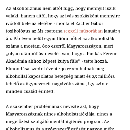
Az alkoholizmus nem attól függ, hogy mennyit iszik
valaki, hanem attól, hogy az ivás szokásként mennyire
ivódott bele az életébe - monta el Zacher Gábor
toxikológus az M1 csatorna
reggeli műsorában
január 3-
án. Pár éven belül egymillióra nőhet az alkoholisták
száma a mostani 800 ezerről Magyarországon, mert
„olyan utánpótlás-nevelés van, hogy a Puskás Ferenc
Akadémia ahhoz képest kutya füle” - tette hozzá.
Elmondása szerint évente 30 ezren halnak meg
alkohollal kapcsolatos betegség miatt és 2,5 millióra
tehető az úgynevezett nagyivók száma, így szinte
minden család érintett.
A szakember problémának nevezte azt, hogy
Magyarországnak nincs alkoholstratégiája, nincs a
megelőzést szolgáló mentálhigiénés program. Az
alkoholizmus és a gyógyszerfüggőség nagyon mély