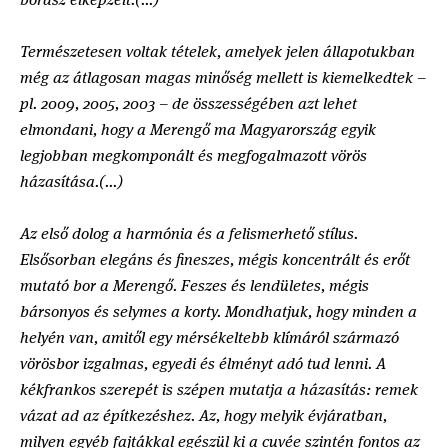
Természetesen voltak tételek, amelyek jelen állapotukban
még az átlagosan magas minőség mellett is kiemelkedtek –
pl. 2009, 2005, 2003 – de összességében azt lehet
elmondani, hogy a Merengő ma Magyarország egyik
legjobban megkomponált és megfogalmazott vörös
házasítása.(...)
Az első dolog a harmónia és a felismerhető stílus.
Elsősorban elegáns és fineszes, mégis koncentrált és erőt
mutató bor a Merengő. Feszes és lendületes, mégis
bársonyos és selymes a korty. Mondhatjuk, hogy minden a
helyén van, amitől egy mérsékeltebb klímáról származó
vörösbor izgalmas, egyedi és élményt adó tud lenni. A
kékfrankos szerepét is szépen mutatja a házasítás: remek
vázat ad az építkezéshez. Az, hogy melyik évjáratban,
milyen egyéb fajtákkal egészül ki a cuvée szintén fontos az