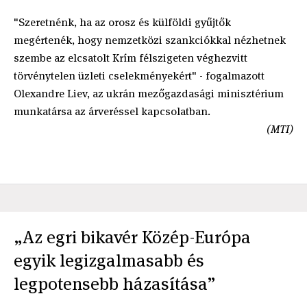
"Szeretnénk, ha az orosz és külföldi gyűjtők
megértenék, hogy nemzetközi szankciókkal nézhetnek
szembe az elcsatolt Krím félszigeten véghezvitt
törvénytelen üzleti cselekményekért" - fogalmazott
Olexandre Liev, az ukrán mezőgazdasági minisztérium
munkatársa az árveréssel kapcsolatban.
(MTI)
„Az egri bikavér Közép-Európa
egyik legizgalmasabb és
legpotensebb házasítása”