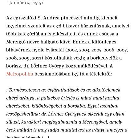
Január 04. 15:52
Az egrszalóki St Andrea pincészet mindig kiemelt
figyelmet szentelt az egri bikavér házasításnak, amelyet
több kategóriában is elkészített, és ennek csúcsa a
Merengő névre hallgató küvé. Ennek a különleges
bikavérnek nyolc évjáratát (2002, 2003, 2005, 2006, 2007,
2008, 2009, 2011) kóstolhatták végig a borkedvelők a
borász, dr. Lőrincz György közreműködésével. A
Metropol.hu
beszámolójában így írt a tételekről:
„
Természetesen az évjárathatások és az alkotóelemek
eltérő aránya, a palackos érlelés is mind-mind hozhat
eltéréseket, különbségeket a borokba. Egyet azonban
leszögezhetünk: dr. Lőrincz Györgynek sikerült egy olyan
stílust, karaktert megfogalmaznia a Merengővel, amely
évek múltán is meg tudja mutatni azt az irányt, amelyet a
borász elképzelt.(...)