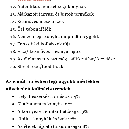
Autentikus nemzetiségi konyhák
Márkázott tanyasi és birtok-termékek
Kézműves mészárszék
Ősi gabonafélék
Nemzetiségi konyha inspirálta reggelik
Friss/ házi kolbászok (új)
Házi/ kézműves savanyúságok
Az élelmiszer-veszteség csökkentése/ kezelése
Street food/food trucks
Az elmúlt 10 évben legnagyobb mértékben
növekedett kulináris trendek
Helyi beszerzési források 44%
Gluténmentes konyha 21%
A környezet fenntarthatósága 13%
Etnikai konyhák és ízek 12%
Az ételek tápláló tulajdonságai 8%