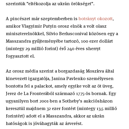
szerintük "eltékozolja az ukrán örökséget".
A pincészet már szeptemberben is
botrányt okozott
,
amikor Vlagyimir Putyin orosz elnök a volt olasz
miniszterelnökkel, Silvio Berlusconival közösen egy a
Masszandra gyűjteményébe tartozó, 100 ezer dollárt
(mintegy 29 millió forint) érő 240 éves sherryt
fogyasztott el.
Az orosz média szerint a borgazdaság Moszkva által
kinevezett igazgatója, Janina Pavlenko személyesen
bontotta fel a palackot, amely egyike volt az öt üveg,
Jerez de La Fronterából származó 1775-ös bornak. Egy
ugyanilyen bort 2001-ben a Sotheby's aukciósházon
keresztül majdnem 32 ezer fontért (mintegy 13,5 millió
forintért) adott el a Masszandra, akkor az ukrán
hatóságok is jóváhagyták az árverést.