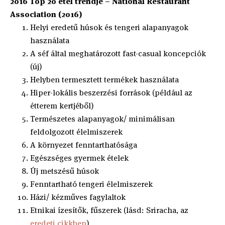
2016 Top 20 étel trendje – National Restaurant
Association (2016)
Helyi eredetű húsok és tengeri alapanyagok
használata
A séf által meghatározott fast-casual koncepciók
(új)
Helyben termesztett termékek használata
Hiper-lokális beszerzési források (például az
étterem kertjéből)
Természetes alapanyagok/ minimálisan
feldolgozott élelmiszerek
A környezet fenntarthatósága
Egészséges gyermek ételek
Új metszésű húsok
Fenntartható tengeri élelmiszerek
Házi/ kézműves fagylaltok
Etnikai ízesítők, fűszerek (lásd: Sriracha, az
eredeti cikkben
)