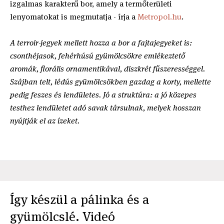
izgalmas karakterű bor, amely a termőterületi
lenyomatokat is megmutatja - írja a
Metropol.hu
.
A terroir-jegyek mellett hozza a bor a fajtajegyeket is:
csonthéjasok, fehérhúsú gyümölcsökre emlékeztető
aromák, florális ornamentikával, diszkrét fűszerességgel.
Szájban telt, lédús gyümölcsökben gazdag a korty, mellette
pedig feszes és lendületes. Jó a struktúra: a jó közepes
testhez lendületet adó savak társulnak, melyek hosszan
nyújtják el az ízeket.
Így készül a pálinka és a
gyümölcslé. Videó