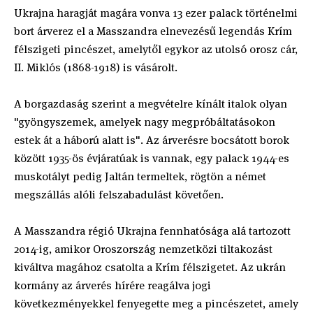
Ukrajna haragját magára vonva 13 ezer palack történelmi
bort árverez el a Masszandra elnevezésű legendás Krím
félszigeti pincészet, amelytől egykor az utolsó orosz cár,
II. Miklós (1868-1918) is vásárolt.
A borgazdaság szerint a megvételre kínált italok olyan
"gyöngyszemek, amelyek nagy megpróbáltatásokon
estek át a háború alatt is". Az árverésre bocsátott borok
között 1935-ös évjáratúak is vannak, egy palack 1944-es
muskotályt pedig Jaltán termeltek, rögtön a német
megszállás alóli felszabadulást követően.
A Masszandra régió Ukrajna fennhatósága alá tartozott
2014-ig, amikor Oroszország nemzetközi tiltakozást
kiváltva magához csatolta a Krím félszigetet. Az ukrán
kormány az árverés hírére reagálva jogi
következményekkel fenyegette meg a pincészetet, amely