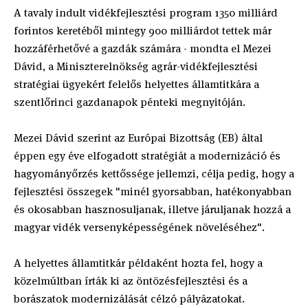
A tavaly indult vidékfejlesztési program 1350 milliárd
forintos keretéből mintegy 900 milliárdot tettek már
hozzáférhetővé a gazdák számára - mondta el Mezei
Dávid, a Miniszterelnökség agrár-vidékfejlesztési
stratégiai ügyekért felelős helyettes államtitkára a
szentlőrinci gazdanapok pénteki megnyitóján.
Mezei Dávid szerint az Európai Bizottság (EB) által
éppen egy éve elfogadott stratégiát a modernizáció és
hagyományőrzés kettőssége jellemzi, célja pedig, hogy a
fejlesztési összegek "minél gyorsabban, hatékonyabban
és okosabban hasznosuljanak, illetve járuljanak hozzá a
magyar vidék versenyképességének növeléséhez".
A helyettes államtitkár példaként hozta fel, hogy a
közelmúltban írták ki az öntözésfejlesztési és a
borászatok modernizálását célzó pályázatokat.