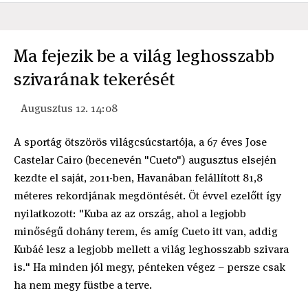
Ma fejezik be a világ leghosszabb
szivarának tekerését
Augusztus 12. 14:08
A sportág ötszörös világcsúcstartója, a 67 éves Jose
Castelar Cairo (becenevén "Cueto") augusztus elsején
kezdte el saját, 2011-ben, Havanában felállított 81,8
méteres rekordjának megdöntését. Öt évvel ezelőtt így
nyilatkozott: "Kuba az az ország, ahol a legjobb
minőségű dohány terem, és amíg Cueto itt van, addig
Kubáé lesz a legjobb mellett a világ leghosszabb szivara
is." Ha minden jól megy, pénteken végez – persze csak
ha nem megy füstbe a terve.