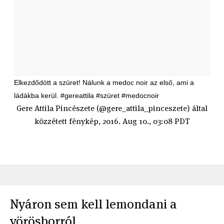
Elkezdődött a szüret! Nálunk a medoc noir az első, ami a
ládákba kerül. #gereattila #szüret #medocnoir
Gere Attila Pincészete (@gere_attila_pinceszete) által
közzétett fénykép, 2016. Aug 10., 03:08 PDT
Nyáron sem kell lemondani a
vörösborról