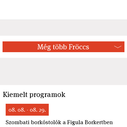
Még több Fröccs
Kiemelt programok
08. 08. - 08. 29.
Szombati borkóstolók a Figula Borkertben