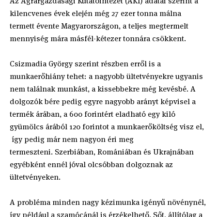
Az Agrárgazdasági Kutatóintézet (AKI) adatai szerint a
kilencvenes évek elején még 27 ezer tonna málna
termett évente Magyarországon, a teljes megtermelt
mennyiség mára másfél-kétezer tonnára csökkent.
Csizmadia György szerint részben erről is a
munkaerőhiány tehet: a nagyobb ültetvényekre ugyanis
nem találnak munkást, a kissebbekre még kevésbé. A
dolgozók bére pedig egyre nagyobb arányt képvisel a
termék árában, a 600 forintért eladható egy kiló
gyümölcs árából 120 forintot a munkaerőköltség visz el,
így pedig már nem nagyon éri meg
termeszteni. Szerbiában, Romániában és Ukrajnában
egyébként ennél jóval olcsóbban dolgoznak az
ültetvényeken.
A probléma minden nagy kézimunka igényű növénynél,
így például a szamócánál is érzékelhető. Sőt, állítólag a