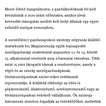
Mezei Dávid hangsúlyozta: a gazdálkodóknak fel kell
készülniük a 2020 utáni időszakra, amikor jóval
kevesebb támogatás mellett kell helyt állniuk egy egyre
erősödő európai versenyben.
A szentlőrinci gazdanapokon mintegy négyszáz kiállító
mutatkozik be; Magyarország egyik legnagyobb
mezőgazdasági szakvásárát augusztus 12. és 14. között
23. alkalommal rendezik meg a baranyai városban. Több
mint 25 ezer látogatót várnak a rendezvényre, amely a
régió és az ország mezőgazdaságának,
élelmiszeriparának szinte teljes vertikumát
reprezentálja. A kiállítók többsége az idén is
gépkereskedő, állattenyésztő, növénytermesztő vagy az
élelmiszeriparban érdekelt vállalkozás. Ők mintegy
háromszáz standon fogadják az érdeklődőket, mellettük