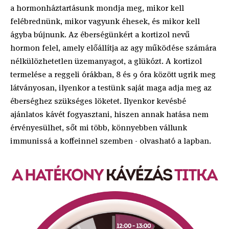
a hormonháztartásunk mondja meg, mikor kell
felébrednünk, mikor vagyunk éhesek, és mikor kell
ágyba bújnunk. Az éberségünkért a kortizol nevű
hormon felel, amely előállítja az agy működése számára
nélkülözhetetlen üzemanyagot, a glükózt. A kortizol
termelése a reggeli órákban, 8 és 9 óra között ugrik meg
látványosan, ilyenkor a testünk saját maga adja meg az
éberséghez szükséges löketet. Ilyenkor kevésbé
ajánlatos kávét fogyasztani, hiszen annak hatása nem
érvényesülhet, sőt mi több, könnyebben vállunk
immunissá a koffeinnel szemben - olvasható a lapban.