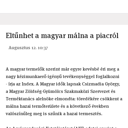
Eltűnhet a magyar málna a piacról
Augusztus 12. 10:37
A magyar termelők szerint már egyre kevésbé éri meg a
nagy kézimunkaerő-igényű tevékenységgel foglalkozni
- írja az Index. A Magyar idők lapnak Csizmadia György,
a Magyar Zöldség-Gyümölcs Szakmaközi Szervezet és
Terméktanács alelnöke elmondta: töredékére csökkent a
málna hazai termőterülete és a következő években
valószínűleg meg is szűnik a hazai termesztés.