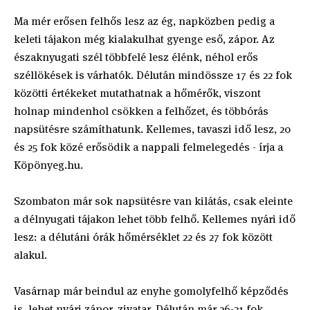
Ma mér erősen felhős lesz az ég, napközben pedig a
keleti tájakon még kialakulhat gyenge eső, zápor. Az
északnyugati szél többfelé lesz élénk, néhol erős
széllökések is várhatók. Délután mindössze 17 és 22 fok
közötti értékeket mutathatnak a hőmérők, viszont
holnap mindenhol csökken a felhőzet, és többórás
napsütésre számíthatunk. Kellemes, tavaszi idő lesz, 20
és 25 fok közé erősödik a nappali felmelegedés - írja a
Köpönyeg.hu.
Szombaton már sok napsütésre van kilátás, csak eleinte
a délnyugati tájakon lehet több felhő. Kellemes nyári idő
lesz: a délutáni órák hőmérséklet 22 és 27 fok között
alakul.
Vasárnap már beindul az enyhe gomolyfelhő képződés
is, lehet nyári zápor, zivatar. Délután már 26-31 fok